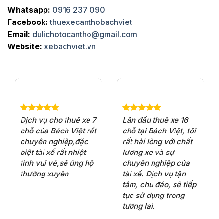
Whatsapp:
0916 237 090
Facebook:
thuexecanthobachviet
Email:
dulichotocantho@gmail.com
Website:
xebachviet.vn
e 4
Dịch vụ cho thuê xe 7
Lần đầu thuê xe 16
Xe
rất
chỗ của Bách Việt rất
chỗ tại Bách Việt, tôi
tà
ện
chuyên nghiệp,đặc
rất hài lòng với chất
rấ
iểu
biệt tài xế rất nhiệt
lượng xe và sự
th
ôn
tình vui vẻ,sẽ ủng hộ
chuyên nghiệp của
đá
thường xuyên
tài xế. Dịch vụ tận
th
ng
tâm, chu đáo, sẽ tiếp
ch
tục sử dụng trong
ho
tương lai.