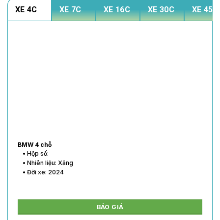
XE 4C
XE 7C
XE 16C
XE 30C
XE 45C
BMW 4 chỗ
• Hộp số:
• Nhiên liệu: Xăng
• Đời xe: 2024
BÁO GIÁ