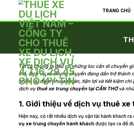
Skip
TRANG CHỦ
to
content
TH
Tất cả chúng ta đều có những lúc cần di chuyển gi
thế, dịch vụ xe chung chuyển đang dần trở thành m
nhiều ưu điểm như an toàn, tiện lợi và tiết kiệm ch
dịch vụ
thuê xe trung chuyển tại CẦN THƠ
và nhữn
1. Giới thiệu về dịch vụ thuê x
Hiện nay, có rất nhiều dịch vụ vận tải hành khách r
vụ xe trung chuyển hành khách
được tạo ra để đ