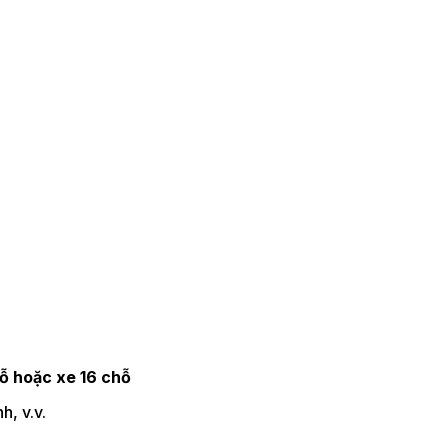
hỗ hoặc xe 16 chỗ
h, v.v.