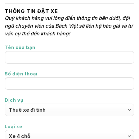
THÔNG TIN ĐẶT XE
Quý khách hàng vui lòng điền thông tin bên dưới, đội
ngũ chuyên viên của Bách Việt sẽ liên hệ báo giá và tư
vấn cụ thể đến khách hàng!
Tên của bạn
Số điện thoại
Dịch vụ
Loại xe