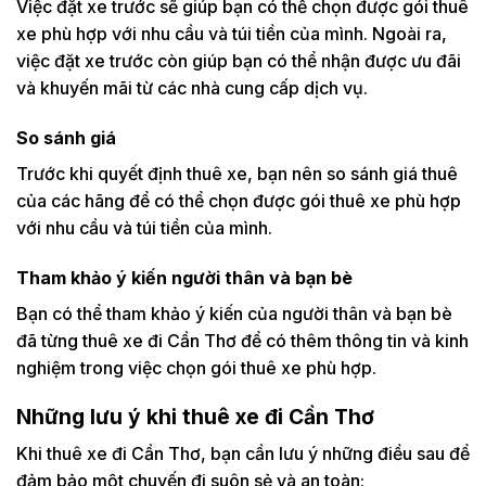
Việc đặt xe trước sẽ giúp bạn có thể chọn được gói thuê
xe phù hợp với nhu cầu và túi tiền của mình. Ngoài ra,
việc đặt xe trước còn giúp bạn có thể nhận được ưu đãi
và khuyến mãi từ các nhà cung cấp dịch vụ.
So sánh giá
Trước khi quyết định thuê xe, bạn nên so sánh giá thuê
của các hãng để có thể chọn được gói thuê xe phù hợp
với nhu cầu và túi tiền của mình.
Tham khảo ý kiến người thân và bạn bè
Bạn có thể tham khảo ý kiến của người thân và bạn bè
đã từng thuê xe đi Cần Thơ để có thêm thông tin và kinh
nghiệm trong việc chọn gói thuê xe phù hợp.
Những lưu ý khi thuê xe đi Cần Thơ
Khi thuê xe đi Cần Thơ, bạn cần lưu ý những điều sau để
đảm bảo một chuyến đi suôn sẻ và an toàn: