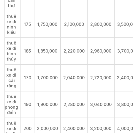
cần
thơ
thuê
xe đi
175
1,750,000
2,100,000
2,800,000
3,500,
ninh
kiều
thuê
xe đi
185
1,850,000
2,220,000
2,960,000
3,700,
bình
thủy
thuê
xe đi
170
1,700,000
2,040,000
2,720,000
3,400,
cái
răng
thuê
xe đi
190
1,900,000
2,280,000
3,040,000
3,800,
phong
điền
thuê
xe đi
200
2,000,000
2,400,000
3,200,000
4,000,