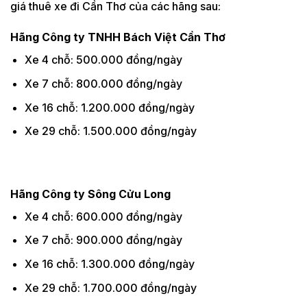
giá thuê xe đi Cần Thơ của các hãng sau:
Hãng Công ty TNHH Bách Việt Cần Thơ
Xe 4 chỗ: 500.000 đồng/ngày
Xe 7 chỗ: 800.000 đồng/ngày
Xe 16 chỗ: 1.200.000 đồng/ngày
Xe 29 chỗ: 1.500.000 đồng/ngày
Hãng Công ty Sông Cửu Long
Xe 4 chỗ: 600.000 đồng/ngày
Xe 7 chỗ: 900.000 đồng/ngày
Xe 16 chỗ: 1.300.000 đồng/ngày
Xe 29 chỗ: 1.700.000 đồng/ngày