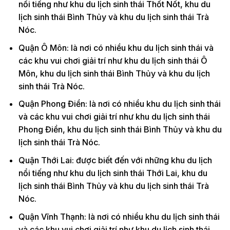
nổi tiếng như khu du lịch sinh thái Thốt Nốt, khu du
lịch sinh thái Bình Thủy và khu du lịch sinh thái Trà
Nóc.
Quận Ô Môn: là nơi có nhiều khu du lịch sinh thái và
các khu vui chơi giải trí như khu du lịch sinh thái Ô
Môn, khu du lịch sinh thái Bình Thủy và khu du lịch
sinh thái Trà Nóc.
Quận Phong Điền: là nơi có nhiều khu du lịch sinh thái
và các khu vui chơi giải trí như khu du lịch sinh thái
Phong Điền, khu du lịch sinh thái Bình Thủy và khu du
lịch sinh thái Trà Nóc.
Quận Thới Lai: được biết đến với những khu du lịch
nổi tiếng như khu du lịch sinh thái Thới Lai, khu du
lịch sinh thái Bình Thủy và khu du lịch sinh thái Trà
Nóc.
Quận Vĩnh Thạnh: là nơi có nhiều khu du lịch sinh thái
và các khu vui chơi giải trí như khu du lịch sinh thái