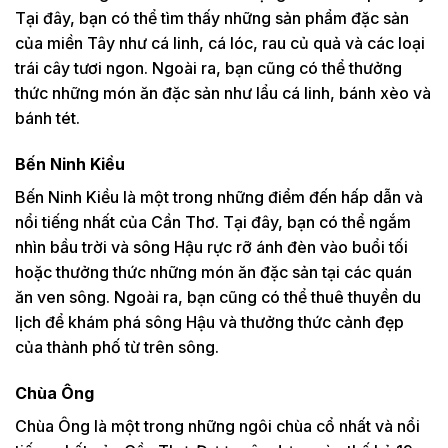
Tại đây, bạn có thể tìm thấy những sản phẩm đặc sản
của miền Tây như cá linh, cá lóc, rau củ quả và các loại
trái cây tươi ngon. Ngoài ra, bạn cũng có thể thưởng
thức những món ăn đặc sản như lẩu cá linh, bánh xèo và
bánh tét.
Bến Ninh Kiều
Bến Ninh Kiều là một trong những điểm đến hấp dẫn và
nổi tiếng nhất của Cần Thơ. Tại đây, bạn có thể ngắm
nhìn bầu trời và sông Hậu rực rỡ ánh đèn vào buổi tối
hoặc thưởng thức những món ăn đặc sản tại các quán
ăn ven sông. Ngoài ra, bạn cũng có thể thuê thuyền du
lịch để khám phá sông Hậu và thưởng thức cảnh đẹp
của thành phố từ trên sông.
Chùa Ông
Chùa Ông là một trong những ngôi chùa cổ nhất và nổi