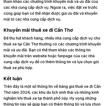
tham khảo các chương trình khuyến mãi và ưu đãi của
các nhà cung cấp dịch vụ. Ngoài ra, việc đặt xe trước
cũng giúp bạn có thể nhận được giá ưu đãi và khuyến
mãi từ các nhà cung cấp dịch vụ.
Khuyến mãi thuê xe đi Cần Thơ
Để thu hút khách hàng, nhiều nhà cung cấp dịch vụ cho
thuê xe tại Cần Thơ thường có các chương trình khuyến
mãi và ưu đãi. Bạn có thể tham khảo các thông tin
khuyến mãi trên website hoặc fanpage của các nhà
cung cấp dịch vụ để có thêm thông tin và lựa chọn gói
thuê xe phù hợp.
Kết luận
Trên đây là một số thông tin về bảng giá thuê xe đi Cần
Thơ năm 2024, các khu du lịch sinh thái và những kinh
nghiệm khi thuê xe tại thành phố này. Hy vọng những
thông tin này sẽ giúp bạn có thêm thông tin và lựa chọn