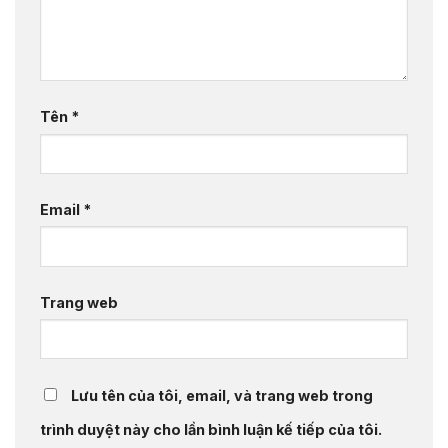
Tên
*
Email
*
Trang web
Lưu tên của tôi, email, và trang web trong
trình duyệt này cho lần bình luận kế tiếp của tôi.