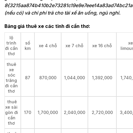
8{3215aa874b410b2e73281c19e9e7eee14a83ad74bc21a
(nếu có) và chi phí trả cho tài xế ăn uống, ngủ nghỉ.
Bảng giá thuê xe các tỉnh đi cần thơ:
lộ
trình
số
xe
xe 4 chỗ
xe 7 chỗ
xe 16 chỗ
đi cần
km
limou
thơ
thuê
xe
sóc
87
870,000
1,044,000
1,392,000
1,740
trăng
đi cần
thơ
thuê
xe sài
gòn đi
170
1,700,000
2,040,000
2,720,000
3,400
cần
thơ