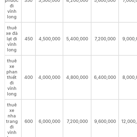
phước
350
3,500,000
4,200,000
5,600,000
7,000,
đi
vĩnh
long
thuê
xe đà
lạt đi
450
4,500,000
5,400,000
7,200,000
9,000,
vĩnh
long
thuê
xe
phan
thiết
400
4,000,000
4,800,000
6,400,000
8,000,
đi
vĩnh
long
thuê
xe
nha
trang
600
6,000,000
7,200,000
9,600,000
12,000
đi
vĩnh