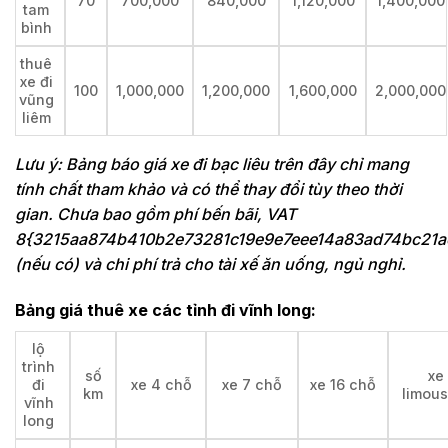
70
700,000
840,000
1,120,000
1,400,000
tam
bình
thuê
xe đi
100
1,000,000
1,200,000
1,600,000
2,000,000
vũng
liêm
Lưu ý: Bảng báo giá xe đi bạc liêu trên đây chỉ mang
tính chất tham khảo và có thể thay đổi tùy theo thời
gian. Chưa bao gồm phí bến bãi, VAT
8{3215aa874b410b2e73281c19e9e7eee14a83ad74bc21a
(nếu có) và chi phí trả cho tài xế ăn uống, ngủ nghỉ.
Bảng giá thuê xe các tỉnh đi vĩnh long:
lộ
trình
số
xe
đi
xe 4 chỗ
xe 7 chỗ
xe 16 chỗ
km
limous
vĩnh
long