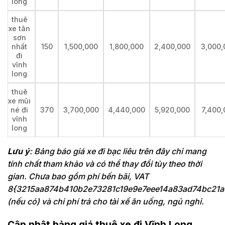
long
thuê
xe tân
sơn
nhất
150
1,500,000
1,800,000
2,400,000
3,000,
đi
vĩnh
long
thuê
xe mũi
né đi
370
3,700,000
4,440,000
5,920,000
7,400,
vĩnh
long
Lưu ý
: Bảng báo giá xe đi bạc liêu trên đây chỉ mang
tính chất tham khảo và có thể thay đổi tùy theo thời
gian. Chưa bao gồm phí bến bãi, VAT
8{3215aa874b410b2e73281c19e9e7eee14a83ad74bc21a
(nếu có) và chi phí trả cho tài xế ăn uống, ngủ nghỉ.
Cập nhật bảng giá thuê xe đi Vĩnh Long