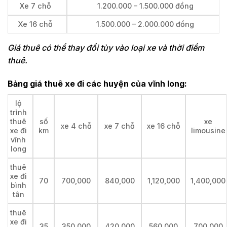
Xe 7 chỗ
1.200.000 – 1.500.000 đồng
Xe 16 chỗ
1.500.000 – 2.000.000 đồng
Giá thuê có thể thay đổi tùy vào loại xe và thời điểm
thuê.
Bảng giá thuê xe đi các huyện của vĩnh long:
lộ
trình
thuê
số
xe
xe 4 chỗ
xe 7 chỗ
xe 16 chỗ
xe đi
km
limousine
vĩnh
long
thuê
xe đi
70
700,000
840,000
1,120,000
1,400,000
bình
tân
thuê
xe đi
35
350,000
420,000
560,000
700,000