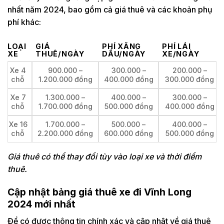
nhất năm 2024, bao gồm cả giá thuê và các khoản phụ
phí khác:
LOẠI
GIÁ
PHÍ XĂNG
PHÍ LÁI
XE
THUÊ/NGÀY
DẦU/NGÀY
XE/NGÀY
Xe 4
900.000 –
300.000 –
200.000 –
chỗ
1.200.000 đồng
400.000 đồng
300.000 đồng
Xe 7
1.300.000 –
400.000 –
300.000 –
chỗ
1.700.000 đồng
500.000 đồng
400.000 đồng
Xe 16
1.700.000 –
500.000 –
400.000 –
chỗ
2.200.000 đồng
600.000 đồng
500.000 đồng
Giá thuê có thể thay đổi tùy vào loại xe và thời điểm
thuê.
Cập nhật bảng giá thuê xe đi Vĩnh Long
2024 mới nhất
Để có được thông tin chính xác và cập nhật về giá thuê