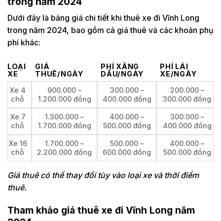
trong năm 2024
Dưới đây là bảng giá chi tiết khi thuê xe đi Vĩnh Long
trong năm 2024, bao gồm cả giá thuê và các khoản phụ
phí khác:
LOẠI
GIÁ
PHÍ XĂNG
PHÍ LÁI
XE
THUÊ/NGÀY
DẦU/NGÀY
XE/NGÀY
Xe 4
900.000 –
300.000 –
200.000 –
chỗ
1.200.000 đồng
400.000 đồng
300.000 đồng
Xe 7
1.300.000 –
400.000 –
300.000 –
chỗ
1.700.000 đồng
500.000 đồng
400.000 đồng
Xe 16
1.700.000 –
500.000 –
400.000 –
chỗ
2.200.000 đồng
600.000 đồng
500.000 đồng
Giá thuê có thể thay đổi tùy vào loại xe và thời điểm
thuê.
Tham khảo giá thuê xe đi Vĩnh Long năm