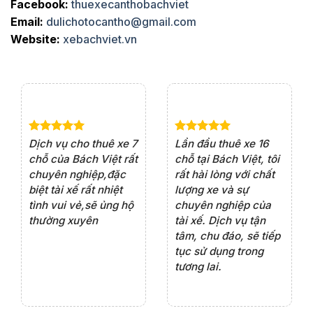
Facebook:
thuexecanthobachviet
Email:
dulichotocantho@gmail.com
Website:
xebachviet.vn
e 4
Dịch vụ cho thuê xe 7
Lần đầu thuê xe 16
Xe
rất
chỗ của Bách Việt rất
chỗ tại Bách Việt, tôi
tà
ện
chuyên nghiệp,đặc
rất hài lòng với chất
rấ
iểu
biệt tài xế rất nhiệt
lượng xe và sự
th
ôn
tình vui vẻ,sẽ ủng hộ
chuyên nghiệp của
đá
thường xuyên
tài xế. Dịch vụ tận
th
ng
tâm, chu đáo, sẽ tiếp
ch
tục sử dụng trong
ho
tương lai.