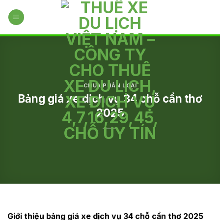
Skip
to
content
CHƯA PHÂN LOẠI
Bảng giá xe dịch vụ 34 chỗ cần thơ
2025
Giới thiệu bảng giá xe dịch vụ 34 chỗ cần thơ 2025