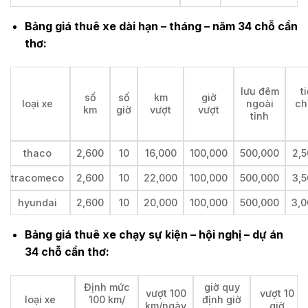
Bảng giá thuê xe dài hạn – tháng – năm 34 chỗ cần
thơ:
lưu đêm
t
số
số
km
giờ
loại xe
ngoài
ch
km
giờ
vượt
vượt
tỉnh
thaco
2,600
10
16,000
100,000
500,000
2,5
tracomeco
2,600
10
22,000
100,000
500,000
3,5
hyundai
2,600
10
20,000
100,000
500,000
3,0
Bảng giá thuê xe chạy sự kiện – hội nghị – dự án
34 chỗ cần thơ:
Định mức
giờ quy
vượt 100
vượt 10
loại xe
100 km/
định giờ
km/ngày
giờ