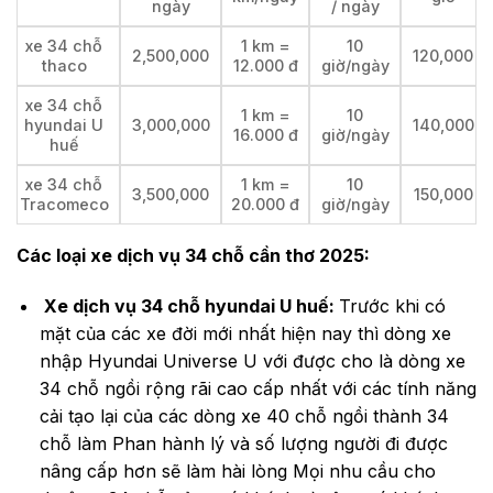
ngày
/ ngày
xe 34 chỗ
1 km =
10
2,500,000
120,000
thaco
12.000 đ
giờ/ngày
xe 34 chỗ
1 km =
10
hyundai U
3,000,000
140,000
16.000 đ
giờ/ngày
huế
xe 34 chỗ
1 km =
10
3,500,000
150,000
Tracomeco
20.000 đ
giờ/ngày
Các loại xe dịch vụ 34 chỗ cần thơ 2025:
Xe dịch vụ 34 chỗ hyundai U huế:
Trước khi có
mặt của các xe đời mới nhất hiện nay thì dòng xe
nhập Hyundai Universe U với được cho là dòng xe
34 chỗ ngồi rộng rãi cao cấp nhất với các tính năng
cải tạo lại của các dòng xe 40 chỗ ngồi thành 34
chỗ làm Phan hành lý và số lượng người đi được
nâng cấp hơn sẽ làm hài lòng Mọi nhu cầu cho