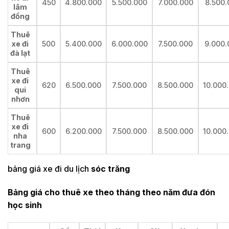
450
4.800.000
5.500.000
7.000.000
8.500.
lâm
đồng
Thuê
xe đi
500
5.400.000
6.000.000
7.500.000
9.000.
đà lạt
Thuê
xe đi
620
6.500.000
7.500.000
8.500.000
10.000
qui
nhơn
Thuê
xe đi
600
6.200.000
7.500.000
8.500.000
10.000
nha
trang
bảng giá xe đi du lịch
sóc trăng
Bảng giá cho thuê xe theo tháng theo năm đưa đón
học sinh