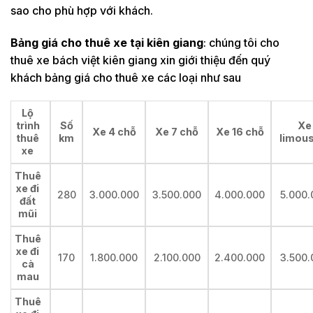
sao cho phù hợp với khách.
Bảng giá cho thuê xe tại kiên giang
: chúng tôi cho
thuê xe bách việt kiên giang xin giới thiệu đến quý
khách bảng giá cho thuê xe các loại như sau
Lộ
trình
Số
Xe
Xe 4 chỗ
Xe 7 chỗ
Xe 16 chỗ
thuê
km
limous
xe
Thuê
xe đi
280
3.000.000
3.500.000
4.000.000
5.000.
đất
mũi
Thuê
xe đi
170
1.800.000
2.100.000
2.400.000
3.500.
cà
mau
Thuê