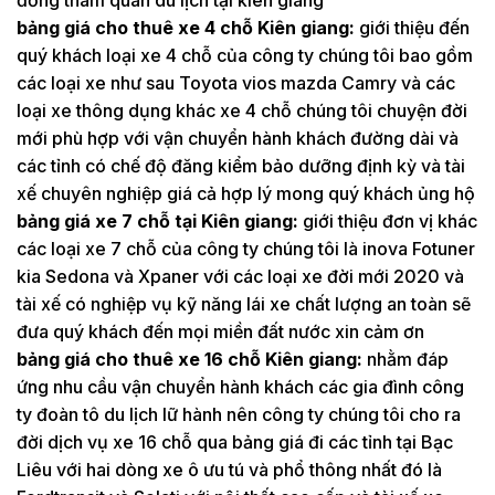
đồng tham quan du lịch tại kiên giang
bảng giá cho thuê xe 4 chỗ Kiên giang:
giới thiệu đến
quý khách loại xe 4 chỗ của công ty chúng tôi bao gồm
các loại xe như sau Toyota vios mazda Camry và các
loại xe thông dụng khác xe 4 chỗ chúng tôi chuyện đời
mới phù hợp với vận chuyển hành khách đường dài và
các tỉnh có chế độ đăng kiểm bảo dưỡng định kỳ và tài
xế chuyên nghiệp giá cả hợp lý mong quý khách ủng hộ
bảng giá xe 7 chỗ tại Kiên giang:
giới thiệu đơn vị khác
các loại xe 7 chỗ của công ty chúng tôi là inova Fotuner
kia Sedona và Xpaner với các loại xe đời mới 2020 và
tài xế có nghiệp vụ kỹ năng lái xe chất lượng an toàn sẽ
đưa quý khách đến mọi miền đất nước xin cảm ơn
bảng giá cho thuê xe 16 chỗ Kiên giang:
nhằm đáp
ứng nhu cầu vận chuyển hành khách các gia đình công
ty đoàn tô du lịch lữ hành nên công ty chúng tôi cho ra
đời dịch vụ xe 16 chỗ qua bảng giá đi các tỉnh tại Bạc
Liêu với hai dòng xe ô ưu tú và phổ thông nhất đó là