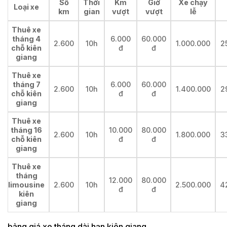
Số
Thời
Km
Giờ
Xe chạy
Loại xe
km
gian
vượt
vượt
lễ
Thuê xe
tháng 4
6.000
60.000
2.600
10h
1.000.000
2
chỗ kiên
đ
đ
giang
Thuê xe
tháng 7
6.000
60.000
2.600
10h
1.400.000
2
chỗ kiên
đ
đ
giang
Thuê xe
tháng 16
10.000
80.000
2.600
10h
1.800.000
3
chỗ kiên
đ
đ
giang
Thuê xe
tháng
12.000
80.000
limousine
2.600
10h
2.500.000
4
đ
đ
kiên
giang
bảng giá xe tháng dài hạn kiên giang