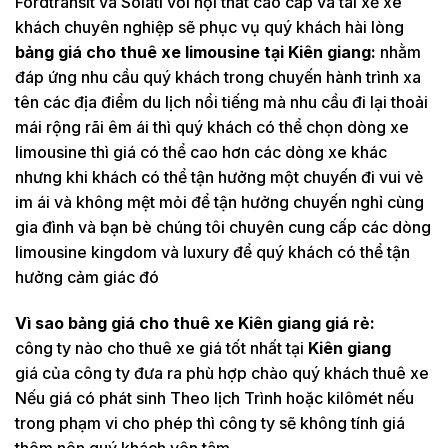
Fordtransit và Solati với nội thất cao cấp và tài xế xe
khách chuyên nghiệp sẽ phục vụ quý khách hài lòng
bảng giá cho thuê xe limousine tại Kiên giang:
nhằm
đáp ứng nhu cầu quý khách trong chuyến hành trình xa
tên các địa điểm du lịch nổi tiếng mà nhu cầu đi lại thoải
mái rộng rãi êm ái thì quý khách có thể chọn dòng xe
limousine thì giá có thể cao hơn các dòng xe khác
nhưng khi khách có thể tận hưởng một chuyến đi vui vẻ
im ái và không mệt mỏi để tận hưởng chuyến nghỉ cùng
gia đình và bạn bè chúng tôi chuyên cung cấp các dòng
limousine kingdom và luxury để quý khách có thể tận
hưởng cảm giác đó
Vì sao bảng giá cho thuê xe Kiên giang giá rẻ:
công ty nào cho thuê xe giá tốt nhất tại
Kiên giang
giá của công ty đưa ra phù hợp chào quý khách thuê xe
Nếu giá có phát sinh Theo lịch Trình hoặc kilômét nếu
trong phạm vi cho phép thì công ty sẽ không tính giá
thêm nên quý khách yên tâm