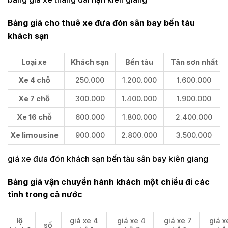
Bảng giá cho thuê xe đưa đón sân bay bến tàu
khách sạn
Loại xe
Khách sạn
Bến tàu
Tân sơn nhất
Xe 4 chỗ
250.000
1.200.000
1.600.000
Xe 7 chỗ
300.000
1.400.000
1.900.000
Xe 16 chỗ
600.000
1.800.000
2.400.000
Xe limousine
900.000
2.800.000
3.500.000
giá xe đưa đón khách sạn bến tàu sân bay kiên giang
Bảng giá vận chuyển hành khách một chiều đi các
tỉnh trong cả nước
lộ
giá xe 4
giá xe 4
giá xe 7
giá x
số