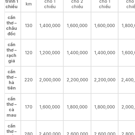
trình 1
chỗ 1
chỗ 2
chỗ 1
chỗ
km
chiều
chiều
chiều
chiều
chi
cần
thơ –
130
1,400,000
1,600,000
1,600,000
1,800
châu
đốc
cần
thơ –
120
1,200,000
1,400,000
1,400,000
1,600
rạch
giá
cần
thơ –
220
2,000,000
2,200,000
2,200,000
2,400
hà
tiên
cần
thơ –
170
1,600,000
1,800,000
1,800,000
2,000
cà
mau
cần
thơ –
280
2,400,000
2,600,000
2,600,000
2,800