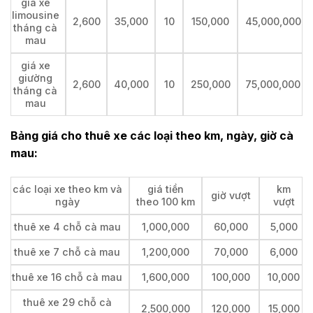
giá xe
limousine
2,600
35,000
10
150,000
45,000,000
tháng cà
mau
giá xe
giường
2,600
40,000
10
250,000
75,000,000
tháng cà
mau
Bảng giá cho thuê xe các loại theo km, ngày, giờ cà
mau:
các loại xe theo km và
giá tiền
km
giờ vượt
ngày
theo 100 km
vượt
thuê xe 4 chỗ cà mau
1,000,000
60,000
5,000
thuê xe 7 chỗ cà mau
1,200,000
70,000
6,000
thuê xe 16 chỗ cà mau
1,600,000
100,000
10,000
thuê xe 29 chỗ cà
2,500,000
120,000
15,000