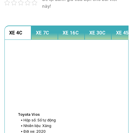
này!
XE 4C
XE 7C
XE 16C
XE 30C
XE 45C
Toyota Vios
• Hộp số: Số tự động
• Nhiên liệu: Xăng
• Đời xe: 2020