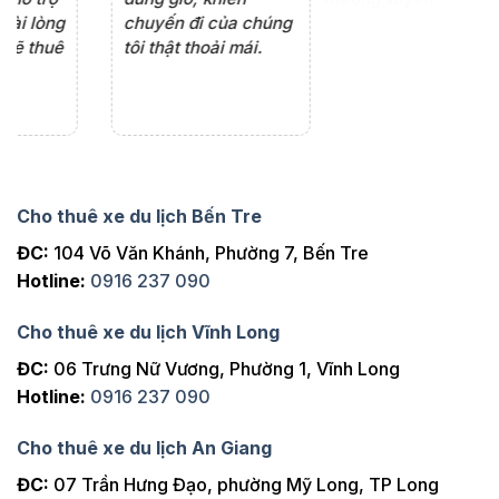
ng
tâm, chu đáo, sẽ tiếp
ch
tục sử dụng trong
ho
tương lai.
Cho thuê xe du lịch Bến Tre
ĐC:
104 Võ Văn Khánh, Phường 7, Bến Tre
Hotline:
0916 237 090
Cho thuê xe du lịch Vĩnh Long
ĐC:
06 Trưng Nữ Vương, Phường 1, Vĩnh Long
Hotline:
0916 237 090
Cho thuê xe du lịch An Giang
ĐC:
07 Trần Hưng Đạo, phường Mỹ Long, TP Long