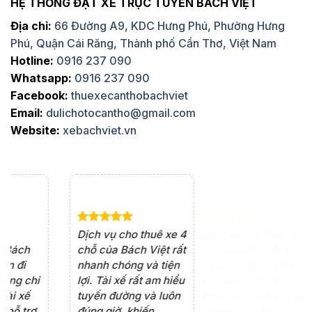
HỆ THỐNG ĐẶT XE TRỰC TUYẾN BÁCH VIỆT
Địa chỉ:
66 Đường A9, KDC Hưng Phú, Phường Hưng
Phú, Quận Cái Răng, Thành phố Cần Thơ, Việt Nam
Hotline:
0916 237 090
Whatsapp:
0916 237 090
Facebook:
thuexecanthobachviet
Email:
dulichotocantho@gmail.com
Website:
xebachviet.vn
e 4
Dịch vụ cho thuê xe 7
Lần đầu thuê xe 16
Xe
rất
chỗ của Bách Việt rất
chỗ tại Bách Việt, tôi
tà
ện
chuyên nghiệp,đặc
rất hài lòng với chất
rấ
iểu
biệt tài xế rất nhiệt
lượng xe và sự
th
ôn
tình vui vẻ,sẽ ủng hộ
chuyên nghiệp của
đá
thường xuyên
tài xế. Dịch vụ tận
th