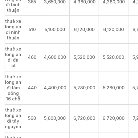
365
3,650,000
4,380,000
4,380,000
4,
đi bình
thuận
thuê xe
long an
510
5,100,000
6,120,000
6,120,000
6,
đi ninh
thuận
thuê xe
long an
460
4,600,000
5,520,000
5,520,000
5,
đi đà
lạt
thuê xe
long an
đi lâm
440
4,400,000
5,280,000
5,280,000
5,
đồng
16 chỗ
thuê xe
long an
560
5,600,000
6,720,000
6,720,000
7,
đi tây
nguyên
thuê xe