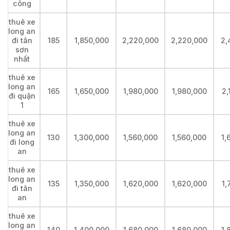
công
thuê xe
long an
đi tân
185
1,850,000
2,220,000
2,220,000
2,
sơn
nhất
thuê xe
long an
165
1,650,000
1,980,000
1,980,000
2,
đi quận
1
thuê xe
long an
130
1,300,000
1,560,000
1,560,000
1,
đi long
an
thuê xe
long an
135
1,350,000
1,620,000
1,620,000
1,
đi tân
an
thuê xe
long an
140
1,400,000
1,680,000
1,680,000
1,