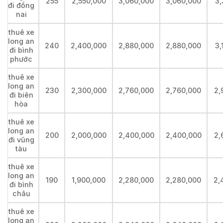
255
2,550,000
3,060,000
3,060,000
3,
đi đồng
nai
thuê xe
long an
240
2,400,000
2,880,000
2,880,000
3,
đi bình
phước
thuê xe
long an
230
2,300,000
2,760,000
2,760,000
2,
đi biên
hòa
thuê xe
long an
200
2,000,000
2,400,000
2,400,000
2,
đi vũng
tàu
thuê xe
long an
190
1,900,000
2,280,000
2,280,000
2,
đi bình
châu
thuê xe
long an