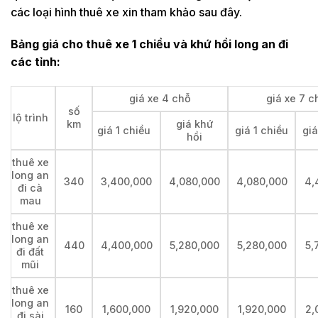
các loại hình thuê xe xin tham khảo sau đây.
Bảng giá cho thuê xe 1 chiều và khứ hồi long an đi
các tỉnh:
giá xe 4 chỗ
giá xe 7 c
số
lộ trình
km
giá khứ
giá 1 chiều
giá 1 chiều
giá
hồi
thuê xe
long an
340
3,400,000
4,080,000
4,080,000
4,
đi cà
mau
thuê xe
long an
440
4,400,000
5,280,000
5,280,000
5,
đi đất
mũi
thuê xe
long an
160
1,600,000
1,920,000
1,920,000
2,
đi sài