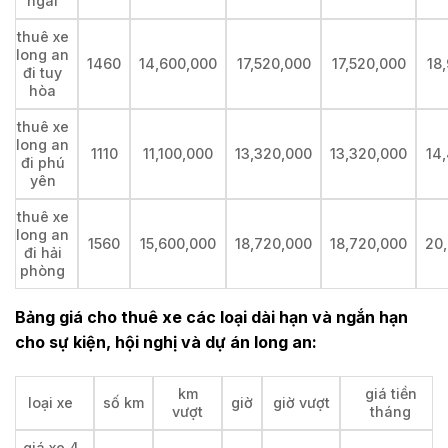
ngãi
thuê xe
long an
1460
14,600,000
17,520,000
17,520,000
18
đi tuy
hòa
thuê xe
long an
1110
11,100,000
13,320,000
13,320,000
14
đi phú
yên
thuê xe
long an
1560
15,600,000
18,720,000
18,720,000
20
đi hải
phòng
Bảng giá cho thuê xe các loại dài hạn và ngắn hạn
cho sự kiện, hội nghị và dự án long an:
km
giá tiền
loại xe
số km
giờ
giờ vượt
vượt
tháng
giá xe 4