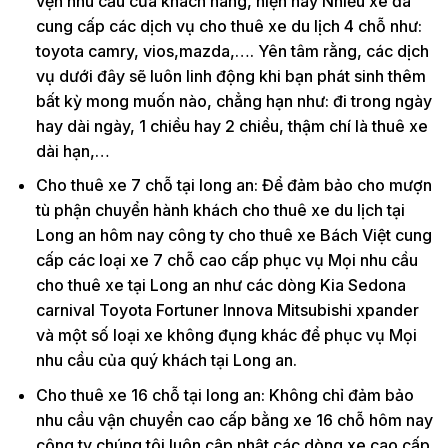
vẹn nhu cầu của khách hàng, hiện nay Nhiều xe đã
cung cấp các dịch vụ cho thuê xe du lịch 4 chỗ như:
toyota camry, vios,mazda,…. Yên tâm rằng, các dịch
vụ dưới đây sẽ luôn linh động khi bạn phát sinh thêm
bất kỳ mong muốn nào, chẳng hạn như: đi trong ngày
hay dài ngày, 1 chiều hay 2 chiều, thậm chí là thuê xe
dài hạn,…
Cho thuê xe 7 chỗ tại long an: Để đảm bảo cho mượn
tù phận chuyển hành khách cho thuê xe du lịch tại
Long an hôm nay công ty cho thuê xe Bách Việt cung
cấp các loại xe 7 chỗ cao cấp phục vụ Mọi nhu cầu
cho thuê xe tại Long an như các dòng Kia Sedona
carnival Toyota Fortuner Innova Mitsubishi xpander
và một số loại xe không đụng khác để phục vụ Mọi
nhu cầu của quý khách tại Long an.
Cho thuê xe 16 chỗ tại long an: Không chỉ đảm bảo
nhu cầu vận chuyển cao cấp bằng xe 16 chỗ hôm nay
công ty chúng tôi luôn cập nhật các dòng xe cao cấp