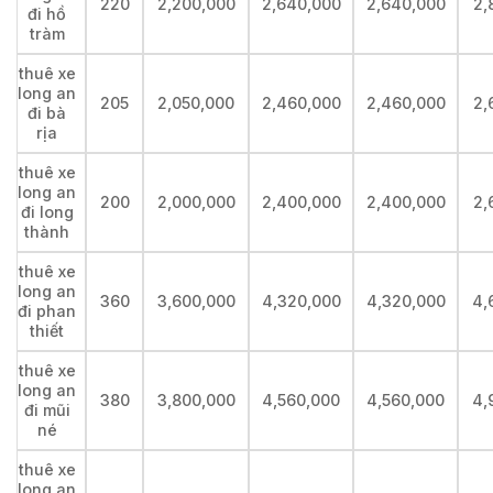
220
2,200,000
2,640,000
2,640,000
2,
đi hồ
tràm
thuê xe
long an
205
2,050,000
2,460,000
2,460,000
2,
đi bà
rịa
thuê xe
long an
200
2,000,000
2,400,000
2,400,000
2,
đi long
thành
thuê xe
long an
360
3,600,000
4,320,000
4,320,000
4,
đi phan
thiết
thuê xe
long an
380
3,800,000
4,560,000
4,560,000
4,
đi mũi
né
thuê xe
long an