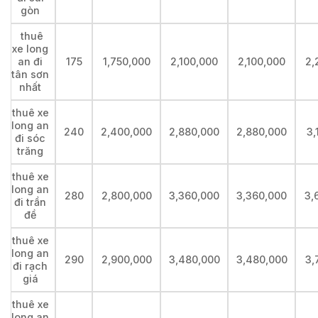
gòn
thuê
xe long
an đi
175
1,750,000
2,100,000
2,100,000
2,
tân sơn
nhất
thuê xe
long an
240
2,400,000
2,880,000
2,880,000
3,
đi sóc
trăng
thuê xe
long an
280
2,800,000
3,360,000
3,360,000
3,
đi trần
đề
thuê xe
long an
290
2,900,000
3,480,000
3,480,000
3,
đi rạch
giá
thuê xe
long an