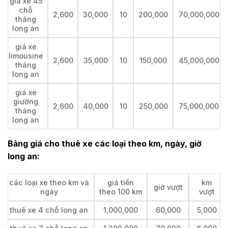
giá xe 45
chỗ
2,600
30,000
10
200,000
70,000,000
tháng
long an
giá xe
limousine
2,600
35,000
10
150,000
45,000,000
tháng
long an
giá xe
giường
2,600
40,000
10
250,000
75,000,000
tháng
long an
Bảng giá cho thuê xe các loại theo km, ngày, giờ
long an:
các loại xe theo km và
giá tiền
km
giờ vượt
ngày
theo 100 km
vượt
thuê xe 4 chỗ long an
1,000,000
60,000
5,000