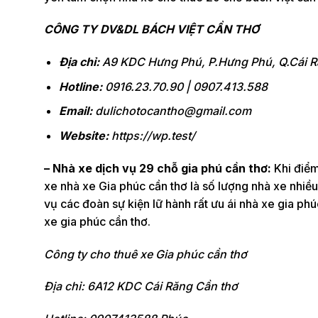
CÔNG TY DV&DL BÁCH VIỆT CẦN THƠ
Địa chỉ:
A9 KDC Hưng Phú, P.Hưng Phú, Q.Cái R
Hotline:
0916.23.70.90 | 0907.413.588
Email:
dulichotocantho@gmail.com
Website:
https://wp.test/
– Nhà xe dịch vụ 29 chỗ gia phú cần thơ:
Khi điểm
xe nhà xe Gia phúc cần thơ là số lượng nhà xe nhiều
vụ các đoàn sự kiện lữ hành rất ưu ái nhà xe gia p
xe gia phúc cần thơ.
Công ty cho thuê xe Gia phúc cần thơ
Địa chỉ: 6A12 KDC Cái Răng Cần thơ