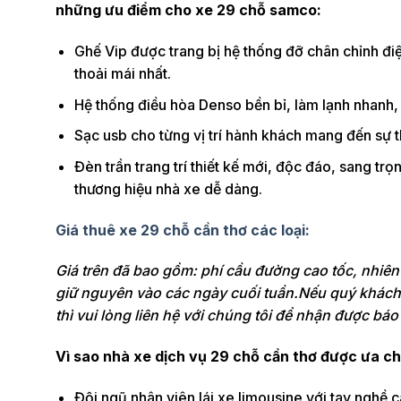
những ưu điểm cho xe 29 chỗ samco:
Ghế Vip được trang bị hệ thống đỡ chân chỉnh điệ
thoải mái nhất.
Hệ thống điều hòa Denso bền bỉ, làm lạnh nhanh, k
Sạc usb cho từng vị trí hành khách mang đến sự t
Đèn trần trang trí thiết kế mới, độc đáo, sang t
thương hiệu nhà xe dễ dàng.
Giá thuê xe 29 chỗ cần thơ các loại:
Giá trên đã bao gồm: phí cầu đường cao tốc, nhiên 
giữ nguyên vào các ngày cuối tuần.Nếu quý khách c
thì vui lòng liên hệ với chúng tôi để nhận được báo
Vì sao nhà xe dịch vụ 29 chỗ cần thơ được ưa c
Đội ngũ nhân viên lái xe limousine với tay nghề 