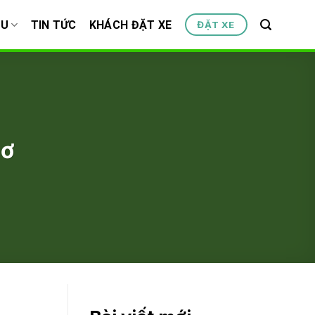
ỆU
TIN TỨC
KHÁCH ĐẶT XE
ĐẶT XE
hơ