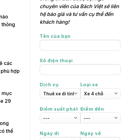
chuyên viên của Bách Việt sẽ liên
hệ báo giá và tư vấn cụ thể đến
 nào
khách hàng!
ỗ thông
Tên của bạn
Số điện thoại
uê các
o phù hợp
Dịch vụ
Loại xe
i mục
xe 29
Điểm xuất phát
Điểm đến
hong
có thể
Ngày đi
Ngày về