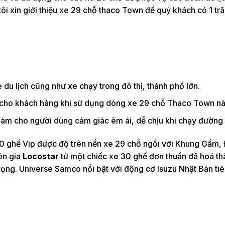
 tôi xin giới thiệu xe 29 chỗ thaco Town để quý khách có 1 tr
du lịch cũng như xe chạy trong đô thị, thành phố lớn.
ất cho khách hàng khi sử dụng dòng xe 29 chỗ Thaco Town nà
ẽ làm cho người dùng cảm giác êm ái, dễ chịu khi chạy đường 
0 ghế Vip được độ trên nền xe 29 chỗ ngồi với Khung Gầm,
ên gia
Locostar
từ một chiếc xe 30 ghế đơn thuần đã hoá t
trọng. Universe Samco nổi bật với động cơ Isuzu Nhật Bản ti