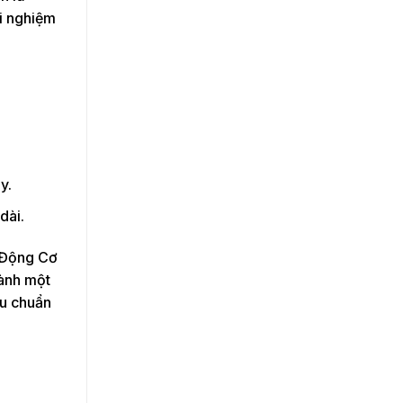
ãi nghiệm
y.
dài.
 Động Cơ
hành một
êu chuẩn