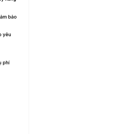
 đảm bảo
o yêu
ụ phí