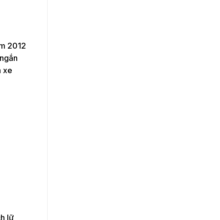
ăm 2012
 ngắn
à xe
h lữ