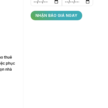
ho thuê
việc phục
họn nhà