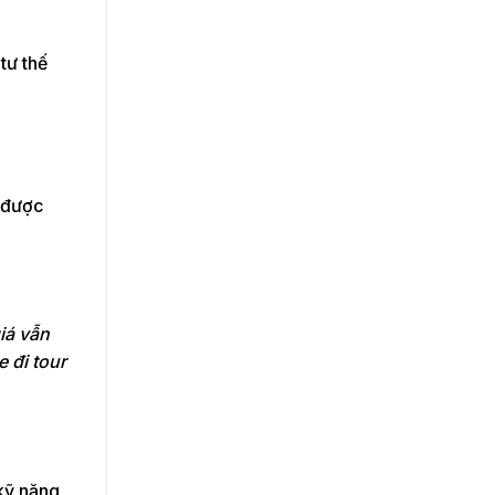
tư thế
h được
iá vẫn
 đi tour
 kỹ năng