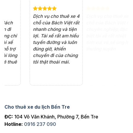
e 4
Dịch vụ cho thuê xe 7
Lần đầu thuê xe 16
Xe
rất
chỗ của Bách Việt rất
chỗ tại Bách Việt, tôi
tà
ện
chuyên nghiệp,đặc
rất hài lòng với chất
rấ
iểu
biệt tài xế rất nhiệt
lượng xe và sự
th
ôn
tình vui vẻ,sẽ ủng hộ
chuyên nghiệp của
đá
thường xuyên
tài xế. Dịch vụ tận
th
ng
tâm, chu đáo, sẽ tiếp
ch
tục sử dụng trong
ho
tương lai.
Cho thuê xe du lịch Bến Tre
ĐC:
104 Võ Văn Khánh, Phường 7, Bến Tre
Hotline:
0916 237 090