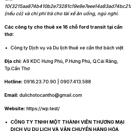
10{3215aa874b410b2e73281c19e9e7eee14a83ad74bc21
(nếu có) và chi phí trả cho tài xế ăn uống, ngủ nghỉ.
Các công ty cho thuê xe 16 chỗ ford transit tại cần
thơ:
Công ty Dịch vụ và Du lịch thuê xe cần thơ bách việt
Địa chỉ:
A9 KDC Hưng Phú, P.Hưng Phú, Q.Cái Răng,
Tp.Cần Thơ
Hotline:
0916.23.70.90 | 0907.413.588
Email:
dulichotocantho@gmail.com
Website:
https://wp.test/
CÔNG TY TNHH MỘT THÀNH VIÊN THƯƠNG MẠI
DỊCH VỤ DU LỊCH VÀ VẬN CHUYỂN HÀNG HÓA