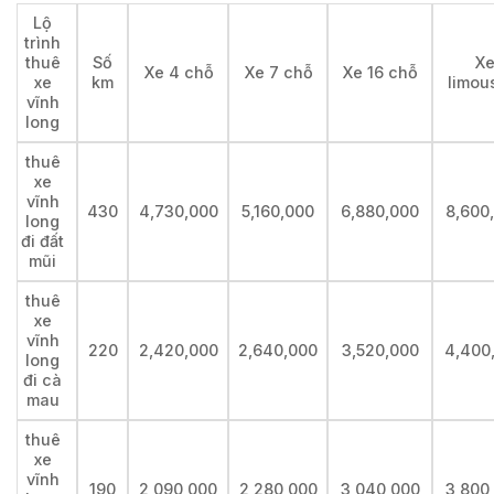
Lộ
trình
thuê
Số
X
Xe 4 chỗ
Xe 7 chỗ
Xe 16 chỗ
xe
km
limou
vĩnh
long
thuê
xe
vĩnh
430
4,730,000
5,160,000
6,880,000
8,600
long
đi đất
mũi
thuê
xe
vĩnh
220
2,420,000
2,640,000
3,520,000
4,400
long
đi cà
mau
thuê
xe
vĩnh
190
2,090,000
2,280,000
3,040,000
3,800