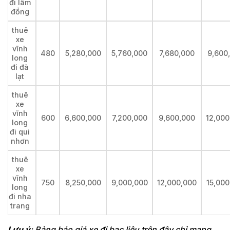
đi lâm
đồng
thuê
xe
vĩnh
480
5,280,000
5,760,000
7,680,000
9,600
long
đi đà
lạt
thuê
xe
vĩnh
600
6,600,000
7,200,000
9,600,000
12,000
long
đi qui
nhơn
thuê
xe
vĩnh
750
8,250,000
9,000,000
12,000,000
15,000
long
đi nha
trang
Lưu ý
: Bảng báo giá xe đi bạc liêu trên đây chỉ mang