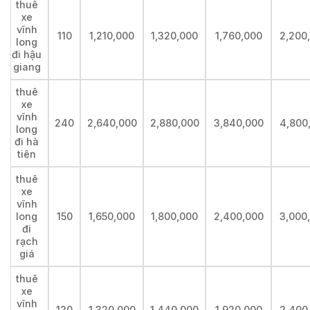
thuê
xe
vĩnh
110
1,210,000
1,320,000
1,760,000
2,200
long
đi hậu
giang
thuê
xe
vĩnh
240
2,640,000
2,880,000
3,840,000
4,800
long
đi hà
tiên
thuê
xe
vĩnh
long
150
1,650,000
1,800,000
2,400,000
3,000
đi
rạch
giá
thuê
xe
vĩnh
120
1,320,000
1,440,000
1,920,000
2,400