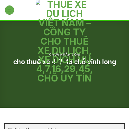
Skip
to
content
CHƯA PHÂN LOẠI
cho thuê xe 4-7-16 chỗ vĩnh long