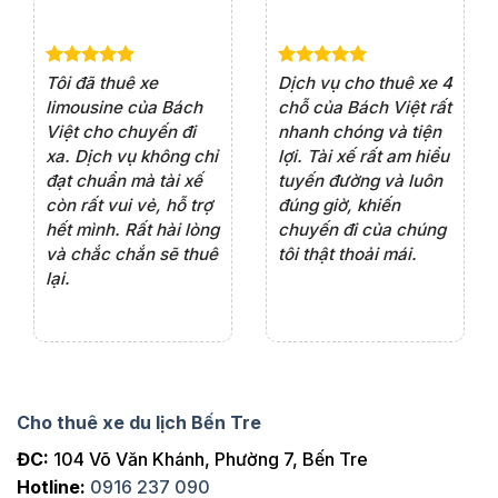
e 4
Dịch vụ cho thuê xe 7
Lần đầu thuê xe 16
Xe
rất
chỗ của Bách Việt rất
chỗ tại Bách Việt, tôi
tà
ện
chuyên nghiệp,đặc
rất hài lòng với chất
rấ
iểu
biệt tài xế rất nhiệt
lượng xe và sự
th
ôn
tình vui vẻ,sẽ ủng hộ
chuyên nghiệp của
đá
thường xuyên
tài xế. Dịch vụ tận
th
ng
tâm, chu đáo, sẽ tiếp
ch
tục sử dụng trong
ho
tương lai.
Cho thuê xe du lịch Bến Tre
ĐC:
104 Võ Văn Khánh, Phường 7, Bến Tre
Hotline:
0916 237 090