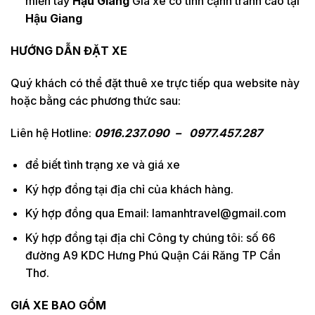
miền tây
Hậu Giang
Giá xe có tính cạnh tranh cao tại
Hậu Giang
HƯỚNG DẪN ĐẶT XE
Quý khách có thể đặt thuê xe trực tiếp qua website này
hoặc bằng các phương thức sau:
Liên hệ Hotline:
0916.237.090 – 0977.457.287
để biết tình trạng xe và giá xe
Ký hợp đồng tại địa chỉ của khách hàng.
Ký hợp đồng qua Email: lamanhtravel@gmail.com
Ký hợp đồng tại địa chỉ Công ty chúng tôi: số 66
đường A9 KDC Hưng Phú Quận Cái Răng TP Cần
Thơ.
GIÁ XE BAO GỒM