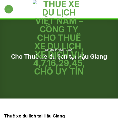
Skip
to
content
CHƯA PHÂN LOẠI
Cho Thuê xe du lịch tại Hậu Giang
Thuê xe du lịch tại Hậu Giang