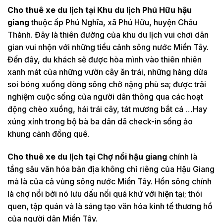
Cho thuê xe du l
ịch tại
Khu du l
ị
ch Phú H
ữ
u h
ậu
giang
thuộc ấp Phú Nghĩa, xã Phú Hữu, huyện Châu
Thành. Đây là thiên đường của khu du lịch vui chơi dân
gian vui nhộn với những tiểu cảnh sông nước Miền Tây.
Đến đây, du khách sẽ được hòa mình vào thiên nhiên
xanh mát của những vườn cây ăn trái, những hàng dừa
soi bóng xuống dòng sông chở nặng phù sa; được trải
nghiệm cuộc sống của người dân thông qua các hoạt
động chèo xuồng, hái trái cây, tát mương bắt cá …Hay
xúng xính trong bộ bà ba dân dã check-in sống ảo
khung cảnh đồng quê.
Cho thuê xe du l
ịch tại
Ch
ợ
n
ổ
i h
ậu giang
chính là
tầng sâu văn hóa bản địa không chỉ riêng của Hậu Giang
mà là của cả vùng sông nước Miền Tây. Hồn sông chính
là chợ nổi bởi nó lưu dấu nối quá khứ với hiện tại; thói
quen, tập quán và là sáng tạo văn hóa kinh tế thương hồ
của người dân Miền Tây.