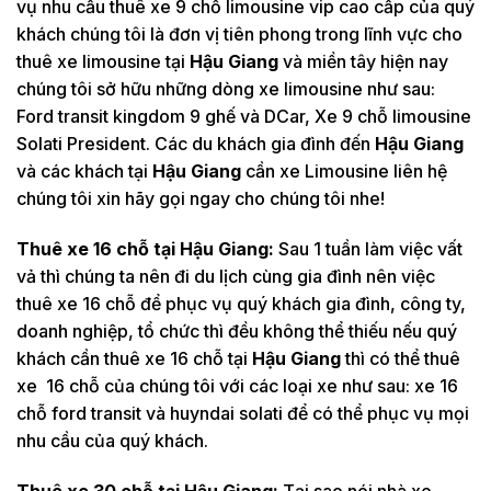
vụ nhu cầu thuê xe 9 chỗ limousine vip cao cấp của quý
khách chúng tôi là đơn vị tiên phong trong lĩnh vực cho
thuê xe limousine tại
Hậu Giang
và miền tây hiện nay
chúng tôi sở hữu những dòng xe limousine như sau:
Ford transit kingdom 9 ghế và DCar, Xe 9 chỗ limousine
Solati President. Các du khách gia đình đến
Hậu Giang
và các khách tại
Hậu Giang
cần xe Limousine liên hệ
chúng tôi xin hãy gọi ngay cho chúng tôi nhe!
Thuê xe 16 chỗ tại
Hậu Giang:
Sau 1 tuần làm việc vất
vả thì chúng ta nên đi du lịch cùng gia đình nên việc
thuê xe 16 chỗ để phục vụ quý khách gia đình, công ty,
doanh nghiệp, tổ chức thì đều không thể thiếu nếu quý
khách cần thuê xe 16 chỗ tại
Hậu Giang
thì có thể thuê
xe 16 chỗ của chúng tôi với các loại xe như sau: xe 16
chỗ ford transit và huyndai solati để có thể phục vụ mọi
nhu cầu của quý khách.
Thuê xe 30 chỗ tại
Hậu Giang:
Tại sao nói nhà xe