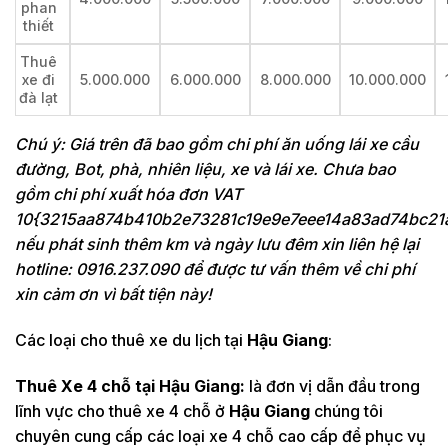
phan
thiết
Thuê
xe đi
5.000.000
6.000.000
8.000.000
10.000.000
đà lạt
Chú ý: Giá trên đã bao gồm chi phí ăn uống lái xe cầu
đường, Bot, phà, nhiên liệu, xe và lái xe. Chưa bao
gồm chi phí xuất hóa đơn VAT
10{3215aa874b410b2e73281c19e9e7eee14a83ad74bc21
nếu phát sinh thêm km và ngày lưu đêm xin liên hệ lại
hotline: 0916.237.090 để được tư vấn thêm về chi phí
xin cảm ơn vì bất tiện này!
Các loại cho thuê xe du lịch tại
Hậu Giang
:
Thuê Xe 4 chỗ tại
Hậu Giang:
là đơn vị dẫn đầu trong
lĩnh vực cho thuê xe 4 chỗ ở
Hậu Giang
chúng tôi
chuyên cung cấp các loại xe 4 chỗ cao cấp để phục vụ