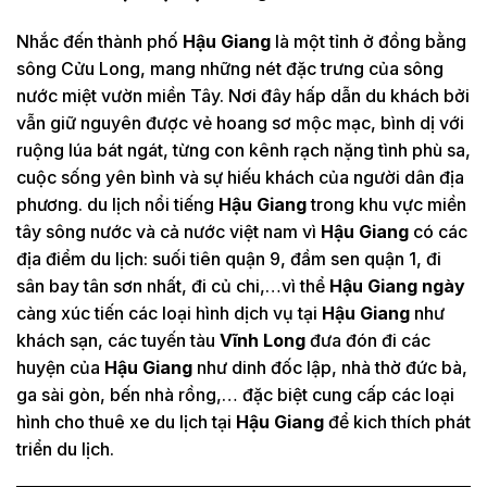
Nhắc đến thành phố
Hậu Giang
là một tỉnh ở đồng bằng
sông Cửu Long, mang những nét đặc trưng của sông
nước miệt vườn miền Tây. Nơi đây hấp dẫn du khách bởi
vẫn giữ nguyên được vẻ hoang sơ mộc mạc, bình dị với
ruộng lúa bát ngát, từng con kênh rạch nặng tình phù sa,
cuộc sống yên bình và sự hiếu khách của người dân địa
phương. du lịch nổi tiếng
Hậu Giang
trong khu vực miền
tây sông nước và cả nước việt nam vì
Hậu Giang
có các
địa điểm du lịch: suối tiên quận 9, đầm sen quận 1, đi
sân bay tân sơn nhất, đi củ chi,…vì thể
Hậu Giang ngày
càng xúc tiến các loại hình dịch vụ tại
Hậu Giang
như
khách sạn, các tuyến tàu
Vĩnh Long
đưa đón đi các
huyện của
Hậu Giang
như dinh đốc lập, nhà thờ đức bà,
ga sài gòn, bến nhà rồng,… đặc biệt cung cấp các loại
hình cho thuê xe du lịch tại
Hậu Giang
để kich thích phát
triển du lịch.