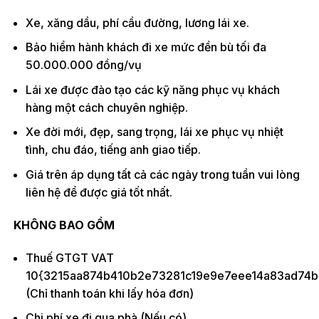
Xe, xăng dầu, phí cầu đường, lương lái xe.
Bảo hiểm hành khách đi xe mức đền bù tối đa
50.000.000 đồng/vụ
Lái xe được đào tạo các kỹ năng phục vụ khách
hàng một cách chuyên nghiệp.
Xe đời mới, đẹp, sang trọng, lái xe phục vụ nhiệt
tình, chu đáo, tiếng anh giao tiếp.
Giá trên áp dụng tất cả các ngày trong tuần vui lòng
liên hệ để được giá tốt nhất.
KHÔNG BAO GỒM
Thuế GTGT VAT
10{3215aa874b410b2e73281c19e9e7eee14a83ad74b
(Chỉ thanh toán khi lấy hóa đơn)
Chi phí xe đi qua phà (Nếu có)