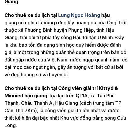
Giang
.
Cho thuê xe du l
ịch tại
Lung Ngọc Hoàng
h
ậu
giang có nghĩa là Vùng rừng lầy hoang dã của Ông Trời
thuộc xã Phương Bình huyện Phụng Hiệp, tỉnh Hậu
Giang, trải dài từ phía tây sông Hậu tới tận U Minh. Đây
là khu bảo tồn đa dạng sinh học quý hiếm được đánh
giá là một trong những quần thể quan trọng trên bản đồ
đất ngập nước của Việt Nam, nước ngập quanh năm, cỏ
dại mọc cao ngút ngàn, gây ấn tượng với bất cứ ai bởi
vẻ đẹp hoang sơ và huyền bí.
Cho thuê xe du l
ịch tại
Công viên gi
ả
i trí Kittyd &
Minnied h
ậu giang
tọa lạc trên QL1A, xã Tân Phú
Thạnh, Châu Thành A, Hậu Giang (cách trung tâm TP
Cần Thơ 7Km), là công viên giải trí lớn nhất và được
thiết kế hiện đại bậc nhất Khu vực đồng bằng sông Cửu
Long.