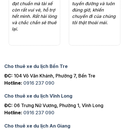
ôn
tình vui vẻ,sẽ ủng hộ
chuyên nghiệp của
đá
thường xuyên
tài xế. Dịch vụ tận
th
ng
tâm, chu đáo, sẽ tiếp
ch
tục sử dụng trong
ho
tương lai.
Cho thuê xe du lịch Bến Tre
ĐC:
104 Võ Văn Khánh, Phường 7, Bến Tre
Hotline:
0916 237 090
Cho thuê xe du lịch Vĩnh Long
ĐC:
06 Trưng Nữ Vương, Phường 1, Vĩnh Long
Hotline:
0916 237 090
Cho thuê xe du lịch An Giang