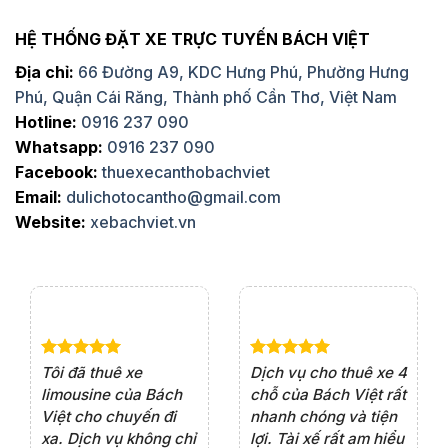
HỆ THỐNG ĐẶT XE TRỰC TUYẾN BÁCH VIỆT
Địa chỉ:
66 Đường A9, KDC Hưng Phú, Phường Hưng
Phú, Quận Cái Răng, Thành phố Cần Thơ, Việt Nam
Hotline:
0916 237 090
Whatsapp:
0916 237 090
Facebook:
thuexecanthobachviet
Email:
dulichotocantho@gmail.com
Website:
xebachviet.vn
e 4
Dịch vụ cho thuê xe 7
Lần đầu thuê xe 16
Xe
rất
chỗ của Bách Việt rất
chỗ tại Bách Việt, tôi
tà
ện
chuyên nghiệp,đặc
rất hài lòng với chất
rấ
iểu
biệt tài xế rất nhiệt
lượng xe và sự
th