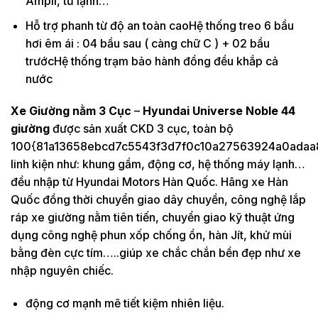
Ampli, tủ lạnh…
Hỗ trợ phanh từ độ an toàn caoHệ thống treo 6 bầu
hơi êm ái : 04 bầu sau ( càng chữ C ) + 02 bầu
trướcHệ thống trạm bảo hành đồng đều khắp cả
nước
Xe Giường nằm 3 Cục
–
Hyundai
Univer
s
e
Noble 44
giường
được sản xuất CKD 3 cục, toàn bộ
100{81a13658ebcd7c5543f3d7f0c10a27563924a0adaa
linh kiện như: khung gầm, động cơ, hệ thống máy lạnh…
đều nhập từ Hyundai Motors Hàn Quốc. Hãng xe Hàn
Quốc đồng thời chuyển giao dây chuyền, công nghệ lắp
ráp xe giường nằm tiên tiến, chuyển giao kỹ thuật ứng
dụng công nghệ phun xốp chống ồn, hàn Jít, khử mùi
bằng đèn cực tím…..giúp xe chắc chắn bền đẹp như xe
nhập nguyên chiếc.
động cơ mạnh mẽ tiết kiệm nhiên liệu.