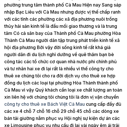
phường trung tâm thành phố Cà Mau Hiện nay Sang sáp
nhập Bạc Liêu với Cà Mau nhưng được vị thế chấp ranh
với các tỉnh các phường các xã địa phương nuôi trồng
thủy hải sản kinh tế là đầu mối giao thương và là trung
tâm Có cả sân bay của Thành phố Cà Mau phường Hòa
Thành Cà Mau người dân tập trung phát triển kinh tế xã
hội địa phương Bởi vậy đời sống kinh tế rất khá giả
người dân đi du lịch nghỉ dưỡng về quê thăm bạn bè
công tác các tổ chức cơ quan nhà nước phi chính phủ
và tư nhân hai xe đi lại rất là nhiều vì thế công ty cho
thuê xe chúng tôi cho ra đời dịch vụ cho thuê xe hợp
đồng du lịch các loại tại phường Hòa Thành thành phố
Cà Mau vì vậy Quý khách cần loại xe chất lượng an toàn
xin liên hệ với chúng tôi chúng tôi là đơn vị vận chuyển
công ty cho thuê xe Bách Việt Cà Mau
cung cấp đầy đủ
các xe 4 chỗ 7 chỗ 16 chỗ 29 chỗ 45 chỗ các dòng xe
bán tải giường nằm phục vụ Hội nghị sự kiện dự án các
xe Limousine phục vụ nhu cầu đi lại vài ngày êm ái trải