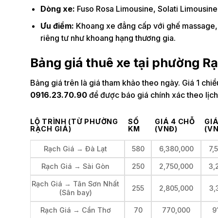
Dòng xe:
Fuso Rosa Limousine, Solati Limousine,
Ưu điểm:
Khoang xe đẳng cấp với ghế massage, tủ
riêng tư như khoang hạng thương gia.
Bảng giá thuê xe tại phường R
Bảng giá trên là giá tham khảo theo ngày. Giá 1 ch
0916.23.70.90
để được báo giá chính xác theo lịch 
LỘ TRÌNH (TỪ PHƯỜNG
SỐ
GIÁ 4 CHỖ
GIÁ
RẠCH GIÁ)
KM
(VNĐ)
(V
Rạch Giá → Đà Lạt
580
6,380,000
7,
Rạch Giá → Sài Gòn
250
2,750,000
3,
Rạch Giá → Tân Sơn Nhất
255
2,805,000
3,
(Sân bay)
Rạch Giá → Cần Thơ
70
770,000
9