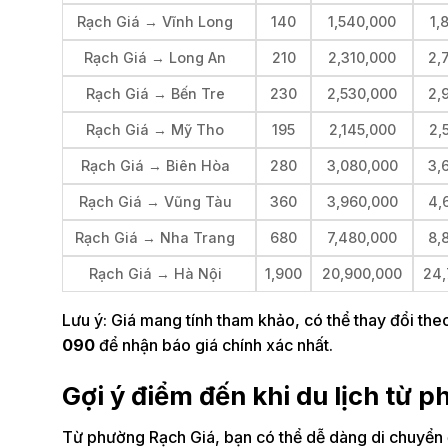
Rạch Giá → Vĩnh Long
140
1,540,000
1,
Rạch Giá → Long An
210
2,310,000
2,
Rạch Giá → Bến Tre
230
2,530,000
2,
Rạch Giá → Mỹ Tho
195
2,145,000
2,
Rạch Giá → Biên Hòa
280
3,080,000
3,
Rạch Giá → Vũng Tàu
360
3,960,000
4,
Rạch Giá → Nha Trang
680
7,480,000
8,
Rạch Giá → Hà Nội
1,900
20,900,000
24,
Lưu ý: Giá mang tính tham khảo, có thể thay đổi theo 
090
để nhận báo giá chính xác nhất.
Gợi ý điểm đến khi du lịch từ 
Từ phường Rạch Giá, bạn có thể dễ dàng di chuyển đ