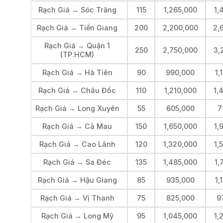
Rạch Giá → Sóc Trăng
115
1,265,000
1,
Rạch Giá → Tiền Giang
200
2,200,000
2,
Rạch Giá → Quận 1
250
2,750,000
3,
(TP.HCM)
Rạch Giá → Hà Tiên
90
990,000
1,
Rạch Giá → Châu Đốc
110
1,210,000
1,
Rạch Giá → Long Xuyên
55
605,000
7
Rạch Giá → Cà Mau
150
1,650,000
1,
Rạch Giá → Cao Lãnh
120
1,320,000
1,
Rạch Giá → Sa Đéc
135
1,485,000
1,
Rạch Giá → Hậu Giang
85
935,000
1,
Rạch Giá → Vị Thanh
75
825,000
9
Rạch Giá → Long Mỹ
95
1,045,000
1,