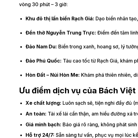
vòng 30 phút – 3 giờ:
Khu đô thị lấn biển Rạch Giá:
Dạo biển nhân tạo,
Đền thờ Nguyễn Trung Trực:
Điểm đến tâm linh 
Đảo Nam Du:
Biển trong xanh, hoang sơ, lý tưở
Đảo Phú Quốc:
Tàu cao tốc từ Rạch Giá, khám p
Hòn Đất – Núi Hòn Me:
Khám phá thiên nhiên, di 
Ưu điểm dịch vụ của Bách Việt
Xe chất lượng:
Luôn sạch sẽ, tiện nghi đầy đủ (m
An toàn:
Tài xế lái cẩn thận, am hiểu đường xá t
Giá minh bạch:
Báo giá rõ ràng, không phát sinh
Hỗ trợ 24/7:
Sẵn sàng tư vấn, phục vụ mọi lúc kể 