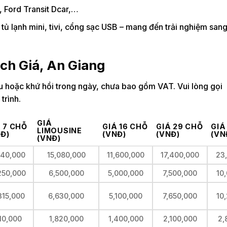
 Ford Transit Dcar,…
 lạnh mini, tivi, cổng sạc USB – mang đến trải nghiệm sang
ạch Giá, An Giang
iều hoặc khứ hồi trong ngày, chưa bao gồm VAT. Vui lòng gọi
trình.
GIÁ
 7 CHỖ
GIÁ 16 CHỖ
GIÁ 29 CHỖ
GIÁ
LIMOUSINE
NĐ)
(VNĐ)
(VNĐ)
(VN
(VNĐ)
540,000
15,080,000
11,600,000
17,400,000
23
250,000
6,500,000
5,000,000
7,500,000
10
315,000
6,630,000
5,100,000
7,650,000
10
10,000
1,820,000
1,400,000
2,100,000
2,