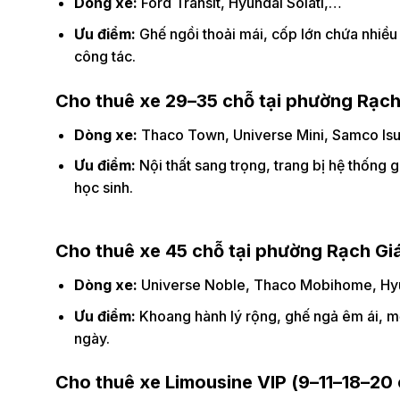
Dòng xe:
Ford Transit, Hyundai Solati,…
Ưu điểm:
Ghế ngồi thoải mái, cốp lớn chứa nhiều
công tác.
Cho thuê xe 29–35 chỗ tại phường Rạch
Dòng xe:
Thaco Town, Universe Mini, Samco Is
Ưu điểm:
Nội thất sang trọng, trang bị hệ thống gi
học sinh.
Cho thuê xe 45 chỗ tại phường Rạch Gi
Dòng xe:
Universe Noble, Thaco Mobihome, Hy
Ưu điểm:
Khoang hành lý rộng, ghế ngả êm ái, một
ngày.
Cho thuê xe Limousine VIP (9–11–18–20 