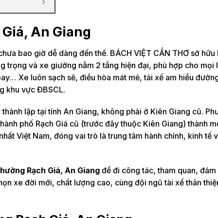
 Giá, An Giang
ây chưa bao giờ dễ dàng đến thế. BÁCH VIỆT CẦN THƠ sở hữu
 trọng và xe giường nằm 2 tầng hiện đại, phù hợp cho mọi l
n bay… Xe luôn sạch sẽ, điều hòa mát mẻ, tài xế am hiểu đường
ong khu vực ĐBSCL.
thành lập tại tỉnh An Giang, không phải ở Kiên Giang cũ. P
hành phố Rạch Giá cũ (trước đây thuộc Kiên Giang) thành m
hất Việt Nam, đóng vai trò là trung tâm hành chính, kinh tế 
 phường Rạch Giá, An Giang
để đi công tác, tham quan, đám
ọn xe đời mới, chất lượng cao, cùng đội ngũ tài xế thân thiệ