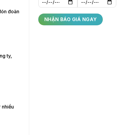
 đón đoàn
ng ty,
r nhiều