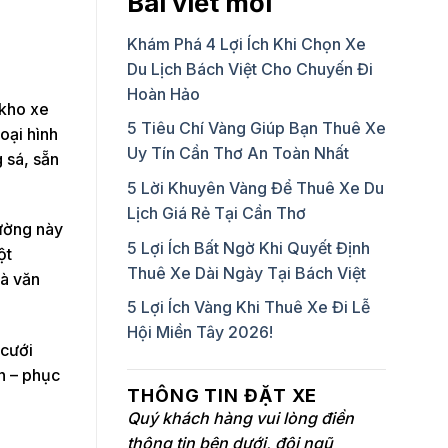
Bài viết mới
Khám Phá 4 Lợi Ích Khi Chọn Xe
Du Lịch Bách Việt Cho Chuyến Đi
Hoàn Hảo
 kho xe
5 Tiêu Chí Vàng Giúp Bạn Thuê Xe
oại hình
Uy Tín Cần Thơ An Toàn Nhất
 sá, sẵn
5 Lời Khuyên Vàng Để Thuê Xe Du
Lịch Giá Rẻ Tại Cần Thơ
hường này
5 Lợi Ích Bất Ngờ Khi Quyết Định
ột
Thuê Xe Dài Ngày Tại Bách Việt
và văn
5 Lợi Ích Vàng Khi Thuê Xe Đi Lễ
Hội Miền Tây 2026!
 cưới
n – phục
THÔNG TIN ĐẶT XE
Quý khách hàng vui lòng điền
thông tin bên dưới, đội ngũ