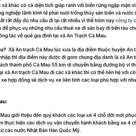
c xã khác có cả diện tích giáp ranh với biển rừng ngập mặn vì
 nghiệp lãnh kinh tế phải nuôi trồng thủy sản biển và nước 
t rất đầy đủ nhu cầu đi lại rất nhiều vì thế hôm nay
công ty 
e để phục vụ những nhu cầu thuê xe đi sân bay đi bến tàu c
ông tác về quê gia đình tại xã An Trạch Cà Mau.
au?
Xã An trạch Cà Mau lúc xưa là địa điểm thuộc huyện An 
nhập thì địa điểm này được đi gom chung địa danh là xã An 
 Cách thành phố Cà Mau 55 km di chuyển bằng đường bộ vì t
ại xã An trạch Cà Mau đi các xã khác thì có thể liên hệ với cô
xe hợp đồng sẽ dịch vụ xe liên tỉnh các loại phù hợp với nh
mau:
 Mau giới thiệu đến quý khách các loại xe 4 chỗ đời mới phụ
 thực hiện các dịch vụ vận chuyển hành khách bằng xe 4 ch
từ các nước Nhật Bản Hàn Quốc Mỹ.