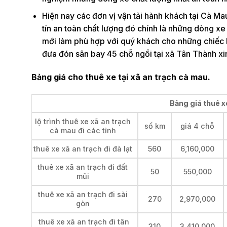
Hiện nay các đơn vị vận tải hành khách tại Cà Mau
tín an toàn chất lượng đó chính là những dòng x
mới làm phù hợp với quý khách cho những chiếc h
đưa đón sân bay 45 chỗ ngồi tại xã Tân Thành xin 
Bảng giá cho thuê xe tại xã an trạch cà mau.
Bảng giá thuê xe
lộ trình thuê xe xã an trạch
số km
giá 4 chỗ
cà mau đi các tỉnh
thuê xe xã an trạch đi đà lạt
560
6,160,000
thuê xe xã an trạch đi đất
50
550,000
mũi
thuê xe xã an trạch đi sài
270
2,970,000
gòn
thuê xe xã an trạch đi tân
310
3,410,000