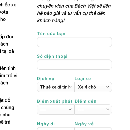
chiếc xe
chuyên viên của Bách Việt sẽ liên
yota
hệ báo giá và tư vấn cụ thể đến
cho
khách hàng!
Tên của bạn
ấp đối
hách
 tại xã
Số điện thoại
iên tỉnh
ầm trồ vì
Dịch vụ
Loại xe
hách
ệt đối
Điểm xuất phát
Điểm đến
 chúng
ó nhu
ẽ trải
Ngày đi
Ngày về