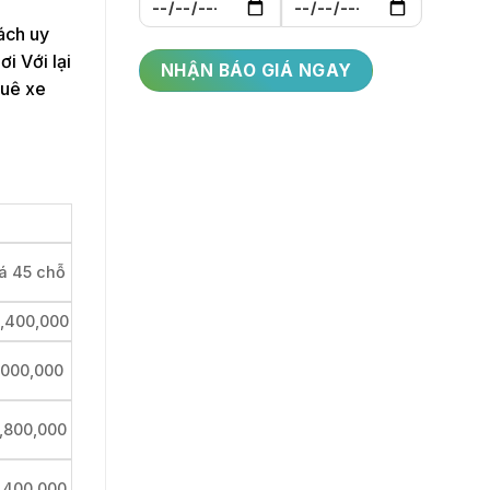
hách uy
i Với lại
huê xe
á 45 chỗ
,400,000
,000,000
,800,000
,400,000