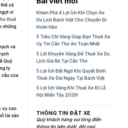
Bài viết mới
 thế xã
ngọt vì
Khám Phá 4 Lợi Ích Khi Chọn Xe
cho thuê
Du Lịch Bách Việt Cho Chuyến Đi
ho những
Hoàn Hảo
5 Tiêu Chí Vàng Giúp Bạn Thuê Xe
Uy Tín Cần Thơ An Toàn Nhất
trạch và
trạch
5 Lời Khuyên Vàng Để Thuê Xe Du
hế Quý
Lịch Giá Rẻ Tại Cần Thơ
ng ty
5 Lợi Ích Bất Ngờ Khi Quyết Định
u cầu của
Thuê Xe Dài Ngày Tại Bách Việt
5 Lợi Ích Vàng Khi Thuê Xe Đi Lễ
Hội Miền Tây 2026!
c vụ cao
THÔNG TIN ĐẶT XE
ỗ tài sản
Quý khách hàng vui lòng điền
thông tin bên dưới, đội ngũ