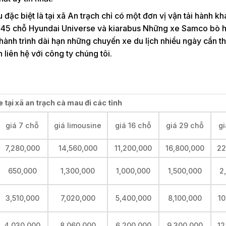
 đặc biệt là tại xã An trạch chỉ có một đơn vị vận tải hành k
e 45 chỗ Hyundai Universe và kiarabus Những xe Samco bò hơ
ành trình dài hạn những chuyến xe du lịch nhiều ngày cần t
liên hệ với công ty chúng tôi.
 tại xã an trạch cà mau đi các tỉnh
giá 7 chỗ
giá limousine
giá 16 chỗ
giá 29 chỗ
gi
7,280,000
14,560,000
11,200,000
16,800,000
22
650,000
1,300,000
1,000,000
1,500,000
2
3,510,000
7,020,000
5,400,000
8,100,000
10
4,030,000
8,060,000
6,200,000
9,300,000
12