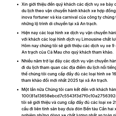
Xin giới thiệu đến quý khách các dịch vụ xe bảy 
du lịch theo vận chuyển hành khách xe hợp đồng t
inova fortuner và kia carnival của công ty chún
những lộ trình di chuyển tại xã An trạch.
Hiện nay các loại hình xe dịch vụ vận chuyển h
với khách các loại hình dịch vụ Limousine chất 
Hôm nay chúng tôi sẽ giới thiệu các dịch vụ xe 9
An trạch của Cà Mau cho quý khách tham khảo.
Nhiều năm trở lại đây các dịch vụ vận chuyển hàn
đi du lịch tham quan các địa điểm du lịch nổi tiế
thế chúng tôi cung cấp đầy đủ các loại hình xe 1
tham khảo đổi mới nhất 2025 tại xã An trạch.
Một lần nữa Chúng tôi cam kết đến với khách hàn
100{81a13658ebcd7c5543f3d7f0c10a27563924
tôi sẽ giới thiệu và cung cấp đầy đủ các loại xe
cầu đi liên tỉnh sân bay đưa đón Bến tàu Cần hai 
nghiệm những dòng xe chất lượng nhất an toàn nhấ