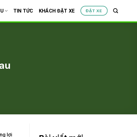
ỆU
TIN TỨC
KHÁCH ĐẶT XE
ĐẶT XE
mau
ng lợi