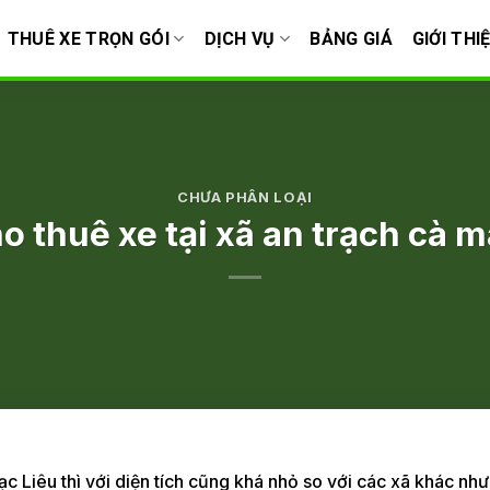
THUÊ XE TRỌN GÓI
DỊCH VỤ
BẢNG GIÁ
GIỚI THI
CHƯA PHÂN LOẠI
o thuê xe tại xã an trạch cà 
c Liêu thì với diện tích cũng khá nhỏ so với các xã khác như