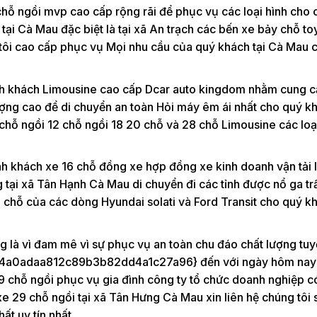
chỗ ngồi mvp cao cấp rộng rãi để phục vụ các loại hình cho 
ại Cà Mau đặc biệt là tại xã An trạch các bến xe bảy chỗ to
g tôi cao cấp phục vụ Mọi nhu cầu của quý khách tại Cà Mau 
ành khách Limousine cao cấp Dcar auto kingdom nhằm cung c
lượng cao để di chuyển an toàn Hỏi máy êm ái nhất cho quý k
 chỗ ngồi 12 chỗ ngồi 18 20 chỗ và 28 chỗ Limousine các loại
h khách xe 16 chỗ đồng xe hợp đồng xe kinh doanh vận tải l
ng tại xã Tân Hạnh Cà Mau di chuyển đi các tỉnh được nổ ga tr
6 chỗ của các dòng Hyundai solati và Ford Transit cho quý k
g là vì đam mê vì sự phục vụ an toàn chu đáo chất lượng tuy
a0adaa812c89b3b82dd4a1c27a96} đến với ngày hôm nay
 29 chỗ ngồi phục vụ gia đình công ty tổ chức doanh nghiệp c
xe 29 chỗ ngồi tại xã Tân Hưng Cà Mau xin liên hệ chúng tôi s
t uy tín nhất.