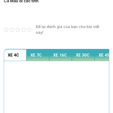
Cà Mau đi các tỉnh.
Để lại đánh giá của bạn cho bài viết
này!
XE 4C
XE 7C
XE 16C
XE 30C
XE 45C