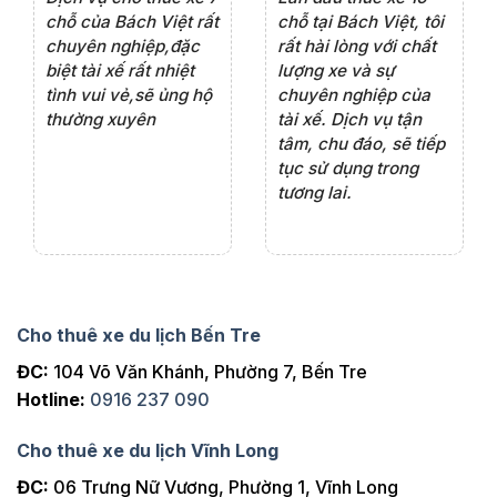
rất
chỗ của Bách Việt rất
chỗ tại Bách Việt, tôi
tà
ện
chuyên nghiệp,đặc
rất hài lòng với chất
rấ
iểu
biệt tài xế rất nhiệt
lượng xe và sự
th
ôn
tình vui vẻ,sẽ ủng hộ
chuyên nghiệp của
đá
thường xuyên
tài xế. Dịch vụ tận
th
ng
tâm, chu đáo, sẽ tiếp
ch
tục sử dụng trong
ho
tương lai.
Cho thuê xe du lịch Bến Tre
ĐC:
104 Võ Văn Khánh, Phường 7, Bến Tre
Hotline:
0916 237 090
Cho thuê xe du lịch Vĩnh Long
ĐC:
06 Trưng Nữ Vương, Phường 1, Vĩnh Long