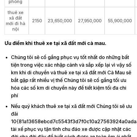
phòng
thuê xe
xã đất
2150
23,650,000
27,950,000
55,900,000
mới đi hà
nội
Ưu điểm khi thuê xe tại xã đất mới cà mau.
Chúng tôi sẽ cố gắng phục vụ tốt nhất do những bất
tiện trong việc xác nhập cảnh và sắp xếp lại vì vậy số
km khi di chuyển và thuê xe tại xã đất mới Cà Mau sẽ
bắt gặp rất nhiều vị thế Chúng tôi sẽ cố gắng tối ưu
hóa các số km di chuyển này để tiết kiệm tối đa chi
phí
Nếu quý khách thuê xe tại xã đất mới Chúng tôi sẽ ưu
đãi
10{81a13658ebcd7c5543f3d7f0c10a27563924a0ada
tài xế phục vụ tận tình chu đáo xe được cập nhật các
đời cha đời đây để biết cách được an toàn êm ái nhất