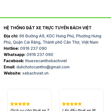
HỆ THỐNG ĐẶT XE TRỰC TUYẾN BÁCH VIỆT
Địa chỉ:
66 Đường A9, KDC Hưng Phú, Phường Hưng
Phú, Quận Cái Răng, Thành phố Cần Thơ, Việt Nam
Hotline:
0916 237 090
Whatsapp:
0916 237 090
Facebook:
thuexecanthobachviet
Email:
dulichotocantho@gmail.com
Website:
xebachviet.vn
e 4
Dịch vụ cho thuê xe 7
Lần đầu thuê xe 16
Xe