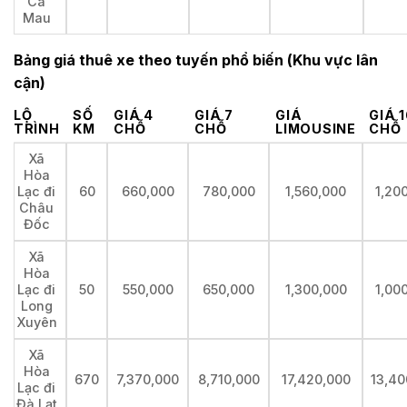
Cà
Mau
Bảng giá thuê xe theo tuyến phổ biến (Khu vực lân
cận)
LỘ
SỐ
GIÁ 4
GIÁ 7
GIÁ
GIÁ 
TRÌNH
KM
CHỖ
CHỖ
LIMOUSINE
CHỖ
Xã
Hòa
Lạc đi
60
660,000
780,000
1,560,000
1,20
Châu
Đốc
Xã
Hòa
Lạc đi
50
550,000
650,000
1,300,000
1,00
Long
Xuyên
Xã
Hòa
670
7,370,000
8,710,000
17,420,000
13,40
Lạc đi
Đà Lạt