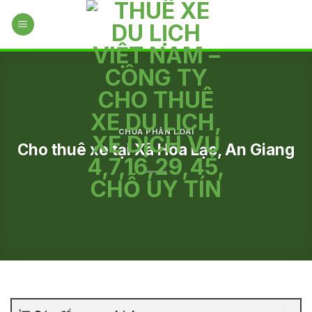
Skip
to
content
CHƯA PHÂN LOẠI
Cho thuê xe tại Xã Hòa Lạc, An Giang