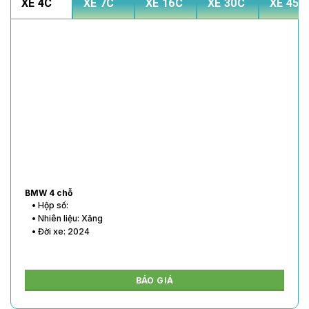
XE 4C
XE 7C
XE 16C
XE 30C
XE 45C
BMW 4 chỗ
• Hộp số:
• Nhiên liệu: Xăng
• Đời xe: 2024
BÁO GIÁ