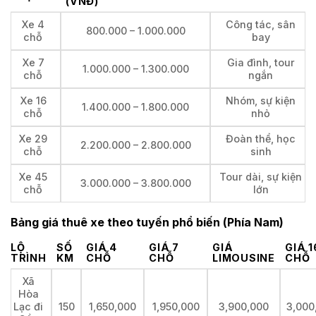
(VNĐ)
Xe 4
Công tác, sân
800.000 – 1.000.000
chỗ
bay
Xe 7
Gia đình, tour
1.000.000 – 1.300.000
chỗ
ngắn
Xe 16
Nhóm, sự kiện
1.400.000 – 1.800.000
chỗ
nhỏ
Xe 29
Đoàn thể, học
2.200.000 – 2.800.000
chỗ
sinh
Xe 45
Tour dài, sự kiện
3.000.000 – 3.800.000
chỗ
lớn
Bảng giá thuê xe theo tuyến phổ biến (Phía Nam)
LỘ
SỐ
GIÁ 4
GIÁ 7
GIÁ
GIÁ 1
TRÌNH
KM
CHỖ
CHỖ
LIMOUSINE
CHỖ
Xã
Hòa
Lạc đi
150
1,650,000
1,950,000
3,900,000
3,000