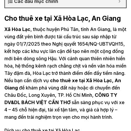
Các đầu mục chính
Cho thuê xe tại Xã Hòa Lạc, An Giang
Xã Hòa Lạc
, thuộc huyện Phú Tân, tỉnh An Giang, là một
vùng đất yên bình được tái cấu trúc sau sáp nhập từ
ngày 01/7/2025 theo Nghị quyết 1654/NQ-UBTVQH15,
kết hợp các khu vực lân cận để tạo nên một cộng đồng
mới bên dòng sông Hậu. Với cảnh quan thiên nhiên hiền
hòa, hệ thống kênh rạch chằng chịt và nền văn hóa miền
Tây đậm đà, Hòa Lạc trở thành điểm đến đầy tiềm năng.
Nếu bạn cần dịch vụ
cho thuê xe tại Xã Hòa Lạc, An
Giang
để khám phá vùng đất này hoặc di chuyển đến
Châu Đốc, Long Xuyên, TP. Hồ Chí Minh,
CÔNG TY
DV&DL BÁCH VIỆT CẦN THƠ
sẵn sàng phục vụ với xe
4 – 45 chỗ hiện đại, tài xế tận tâm, và giá cả hợp lý –
mang đến trải nghiệm trọn vẹn cho mọi hành trình.
Dịch vụ cho thuê xe tại Xã Hòa Lạc