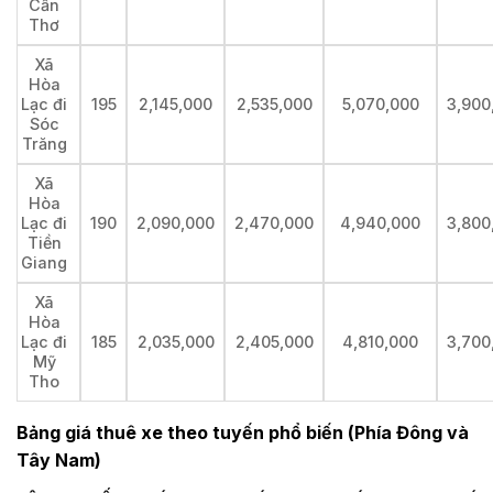
Cần
Thơ
Xã
Hòa
Lạc đi
195
2,145,000
2,535,000
5,070,000
3,900
Sóc
Trăng
Xã
Hòa
Lạc đi
190
2,090,000
2,470,000
4,940,000
3,800
Tiền
Giang
Xã
Hòa
Lạc đi
185
2,035,000
2,405,000
4,810,000
3,700
Mỹ
Tho
Bảng giá thuê xe theo tuyến phổ biến (Phía Đông và
Tây Nam)