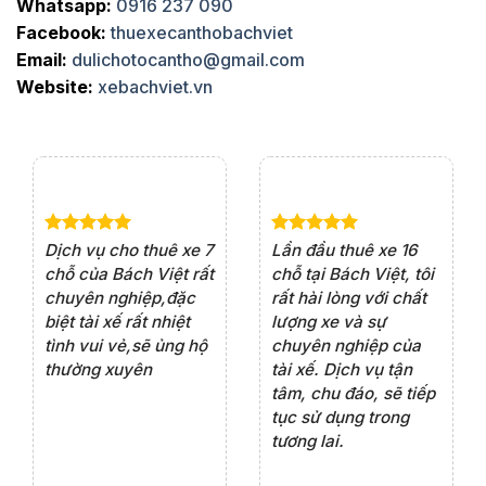
Whatsapp:
0916 237 090
Facebook:
thuexecanthobachviet
Email:
dulichotocantho@gmail.com
Website:
xebachviet.vn
e 4
Dịch vụ cho thuê xe 7
Lần đầu thuê xe 16
Xe
rất
chỗ của Bách Việt rất
chỗ tại Bách Việt, tôi
tà
ện
chuyên nghiệp,đặc
rất hài lòng với chất
rấ
iểu
biệt tài xế rất nhiệt
lượng xe và sự
th
ôn
tình vui vẻ,sẽ ủng hộ
chuyên nghiệp của
đá
thường xuyên
tài xế. Dịch vụ tận
th
ng
tâm, chu đáo, sẽ tiếp
ch
tục sử dụng trong
ho
tương lai.