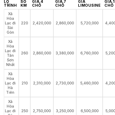
LỘ
SỐ
GIÁ 4
GIÁ 7
GIÁ
GIÁ 
TRÌNH
KM
CHỖ
CHỖ
LIMOUSINE
CHỖ
Xã
Hòa
Lạc đi
220
2,420,000
2,860,000
5,720,000
4,40
Sài
Gòn
Xã
Hòa
Lạc đi
260
2,860,000
3,380,000
6,760,000
5,20
Tân
Sơn
Nhất
Xã
Hòa
Lạc đi
210
2,310,000
2,730,000
5,460,000
4,20
Hà
Tiên
Xã
Hòa
Lạc đi
250
2,750,000
3,250,000
6,500,000
5,00