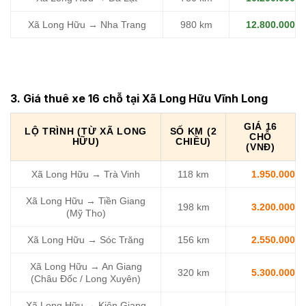
Xã Long Hữu → Nha Trang
980 km
12.800.000
3. Giá thuê xe 16 chỗ tại Xã Long Hữu Vĩnh Long
GIÁ 16
LỘ TRÌNH (TỪ XÃ LONG
SỐ KM (2
CHỖ
HỮU)
CHIỀU)
(VNĐ)
Xã Long Hữu → Trà Vinh
118 km
1.950.000
Xã Long Hữu → Tiền Giang
198 km
3.200.000
(Mỹ Tho)
Xã Long Hữu → Sóc Trăng
156 km
2.550.000
Xã Long Hữu → An Giang
320 km
5.300.000
(Châu Đốc / Long Xuyên)
Xã Long Hữu → Kiên Giang