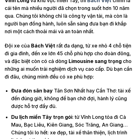
Vĩnh Long
và khu vực miền Tây, thì
Bách Việt
chính là
cái tên mà nhiều người đã chọn trong suốt hơn 10 năm
qua. Chúng tôi không chỉ là công ty vận tải, mà còn là
người bạn đồng hành, luôn sẵn sàng đưa bạn đi khắp
nơi một cách thoải mái và an toàn nhất.
Đội xe của
Bách Việt
rất đa dạng, từ xe nhỏ 4 chỗ tiện
đi gia đình, đến xe lớn 45 chỗ phù hợp cho đoàn đông,
và đặc biệt còn có cả dòng
Limousine sang trọng
cho
những ai muốn trải nghiệm dịch vụ cao cấp. Dù bạn cần
đi đâu, chúng mình đều có xe phù hợp:
Đưa đón sân bay
Tân Sơn Nhất hay Cần Thơ: tài xế
đến đúng giờ, không để bạn chờ đợi, hành lý cũng
được hỗ trợ đầy đủ.
Du lịch miền Tây trọn gói
: từ Vĩnh Long tỏa đi Cà
Mau, Bạc Liêu, Kiên Giang, Sóc Trăng, An Giang…
Chúng tôi lo hết: xe đẹp, tài xế thân thiện, lịch trình