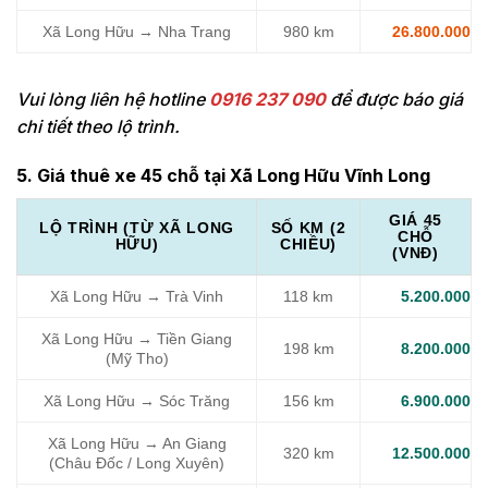
Xã Long Hữu → Nha Trang
980 km
26.800.000
Vui lòng liên hệ hotline
0916 237 090
để được báo giá
chi tiết theo lộ trình.
5. Giá thuê xe 45 chỗ tại Xã Long Hữu Vĩnh Long
GIÁ 45
LỘ TRÌNH (TỪ XÃ LONG
SỐ KM (2
CHỖ
HỮU)
CHIỀU)
(VNĐ)
Xã Long Hữu → Trà Vinh
118 km
5.200.000
Xã Long Hữu → Tiền Giang
198 km
8.200.000
(Mỹ Tho)
Xã Long Hữu → Sóc Trăng
156 km
6.900.000
Xã Long Hữu → An Giang
320 km
12.500.000
(Châu Đốc / Long Xuyên)