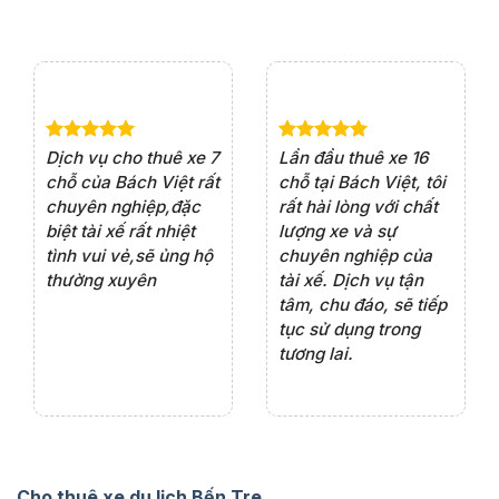
e 4
Dịch vụ cho thuê xe 7
Lần đầu thuê xe 16
Xe
rất
chỗ của Bách Việt rất
chỗ tại Bách Việt, tôi
tà
ện
chuyên nghiệp,đặc
rất hài lòng với chất
rấ
iểu
biệt tài xế rất nhiệt
lượng xe và sự
th
ôn
tình vui vẻ,sẽ ủng hộ
chuyên nghiệp của
đá
thường xuyên
tài xế. Dịch vụ tận
th
ng
tâm, chu đáo, sẽ tiếp
ch
tục sử dụng trong
ho
tương lai.
Cho thuê xe du lịch Bến Tre