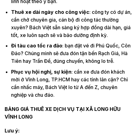
linh hoạt theo ý bạn.
Thuê xe dài ngày cho công việc
: công ty có dự án,
cần chở chuyên gia, cán bộ đi công tác thường
xuyên? Bách Việt sẵn sàng ký hợp đồng dài hạn, giá
tốt, xe luôn sạch sẽ và bảo dưỡng định kỳ.
Đi tàu cao tốc ra đảo
: bạn đặt vé đi Phú Quốc, Côn
Đảo? Chúng mình sẽ đưa đón tận bến Rạch Giá, Hà
Tiên hay Trần Đề, đúng chuyến, không lo trễ.
Phục vụ hội nghị, sự kiện
: cần xe đưa đón khách
mời ở Vĩnh Long, TP.HCM hay các tỉnh lân cận? Chỉ
cần nhấc máy, Bách Việt lo từ A đến Z, chuyên
nghiệp và chu đáo.
BẢNG GIÁ THUÊ XE DỊCH VỤ TẠI XÃ LONG HỮU
VĨNH LONG
Lưu ý: