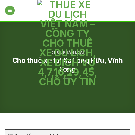
Skip
to
content
CHƯA PHÂN LOẠI
Cho thuê xe tại Xã Long Hữu, Vĩnh
Long