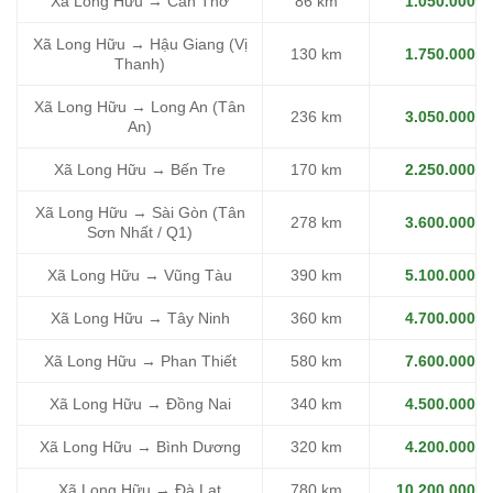
Xã Long Hữu → Cần Thơ
86 km
1.050.000
Xã Long Hữu → Hậu Giang (Vị
130 km
1.750.000
Thanh)
Xã Long Hữu → Long An (Tân
236 km
3.050.000
An)
Xã Long Hữu → Bến Tre
170 km
2.250.000
Xã Long Hữu → Sài Gòn (Tân
278 km
3.600.000
Sơn Nhất / Q1)
Xã Long Hữu → Vũng Tàu
390 km
5.100.000
Xã Long Hữu → Tây Ninh
360 km
4.700.000
Xã Long Hữu → Phan Thiết
580 km
7.600.000
Xã Long Hữu → Đồng Nai
340 km
4.500.000
Xã Long Hữu → Bình Dương
320 km
4.200.000
Xã Long Hữu → Đà Lạt
780 km
10.200.000