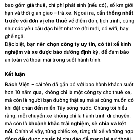
bao gồm giá thuê, chi phí phát sinh (nếu có), số km giới
hạn và thời gian giao – trả xe. Ngoài ra, cần
thống nhất
trước với đơn vị cho thuê
về điểm đón, lịch trình, cũng
như các yêu cầu đặc biệt như xe đời mới, có wifi, hay
ghế ngả.
Đặc biệt, bạn nên
chọn công ty uy tín, có tài xế kinh
nghiệm và xe được bảo dưỡng định kỳ
, để đảm bảo
an toàn và thoải mái trong suốt hành trình.
Kết luận
Bách Việt
– cái tên đã gắn bó với bao hành khách suốt
hơn 10 năm qua, không chỉ là một công ty cho thuê xe,
mà còn là người bạn đường thật sự mà ai cũng muốn có
khi đặt chân đến miền Tây sông nước. Chúng tôi hiểu
rằng, mỗi chuyến xe không chỉ là hành trình di chuyển,
mà còn là
khoảnh khắc trải nghiệm, sẻ chia và kết
nối
. Chính vì vậy, từng chiếc xe, từng tài xế và từng hợp
đồng đều được chuẩn bị chu đáo để mang lại
sự thoải