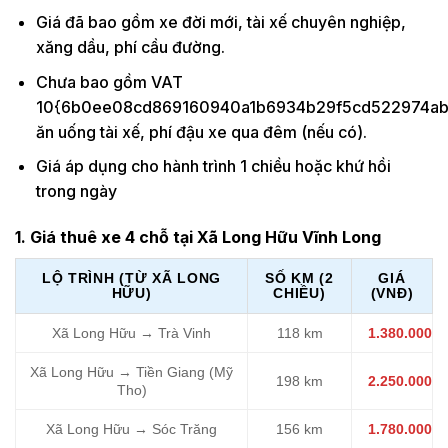
Giá đã bao gồm xe đời mới, tài xế chuyên nghiệp,
xăng dầu, phí cầu đường.
Chưa bao gồm VAT
10{6b0ee08cd869160940a1b6934b29f5cd522974ab5
ăn uống tài xế, phí đậu xe qua đêm (nếu có).
Giá áp dụng cho hành trình 1 chiều hoặc khứ hồi
trong ngày
1. Giá thuê xe 4 chỗ tại Xã Long Hữu Vĩnh Long
LỘ TRÌNH (TỪ XÃ LONG
SỐ KM (2
GIÁ
HỮU)
CHIỀU)
(VNĐ)
Xã Long Hữu → Trà Vinh
118 km
1.380.000
Xã Long Hữu → Tiền Giang (Mỹ
198 km
2.250.000
Tho)
Xã Long Hữu → Sóc Trăng
156 km
1.780.000