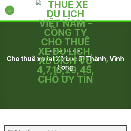
Skip
to
content
CHƯA PHÂN LOẠI
Cho thuê xe tại Xã Lục Sĩ Thành, Vĩnh
Long