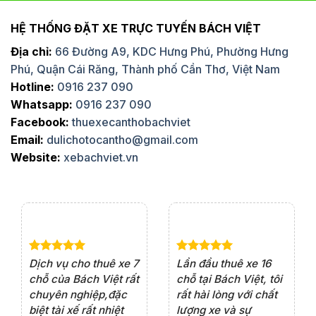
HỆ THỐNG ĐẶT XE TRỰC TUYẾN BÁCH VIỆT
Địa chỉ:
66 Đường A9, KDC Hưng Phú, Phường Hưng
Phú, Quận Cái Răng, Thành phố Cần Thơ, Việt Nam
Hotline:
0916 237 090
Whatsapp:
0916 237 090
Facebook:
thuexecanthobachviet
Email:
dulichotocantho@gmail.com
Website:
xebachviet.vn
e 4
Dịch vụ cho thuê xe 7
Lần đầu thuê xe 16
Xe
rất
chỗ của Bách Việt rất
chỗ tại Bách Việt, tôi
tà
ện
chuyên nghiệp,đặc
rất hài lòng với chất
rấ
iểu
biệt tài xế rất nhiệt
lượng xe và sự
th