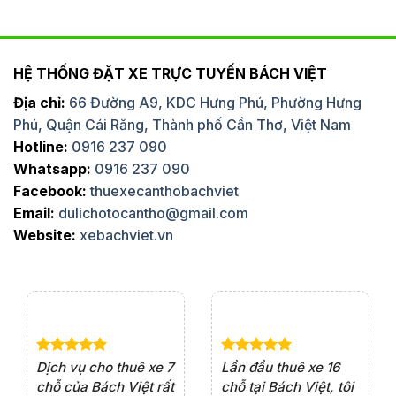
HỆ THỐNG ĐẶT XE TRỰC TUYẾN BÁCH VIỆT
Địa chỉ:
66 Đường A9, KDC Hưng Phú, Phường Hưng
Phú, Quận Cái Răng, Thành phố Cần Thơ, Việt Nam
Hotline:
0916 237 090
Whatsapp:
0916 237 090
Facebook:
thuexecanthobachviet
Email:
dulichotocantho@gmail.com
Website:
xebachviet.vn
e 4
Dịch vụ cho thuê xe 7
Lần đầu thuê xe 16
Xe
rất
chỗ của Bách Việt rất
chỗ tại Bách Việt, tôi
tà