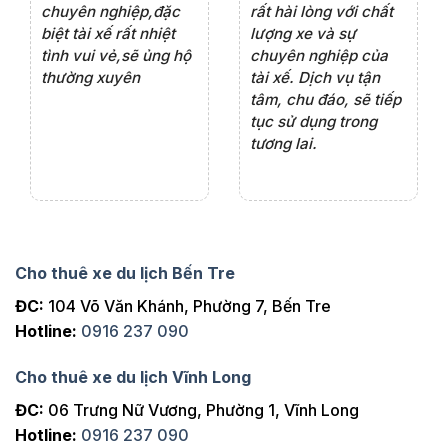
ện
chuyên nghiệp,đặc
rất hài lòng với chất
rấ
iểu
biệt tài xế rất nhiệt
lượng xe và sự
th
ôn
tình vui vẻ,sẽ ủng hộ
chuyên nghiệp của
đá
thường xuyên
tài xế. Dịch vụ tận
th
ng
tâm, chu đáo, sẽ tiếp
ch
tục sử dụng trong
ho
tương lai.
Cho thuê xe du lịch Bến Tre
ĐC:
104 Võ Văn Khánh, Phường 7, Bến Tre
Hotline:
0916 237 090
Cho thuê xe du lịch Vĩnh Long
ĐC:
06 Trưng Nữ Vương, Phường 1, Vĩnh Long
Hotline:
0916 237 090