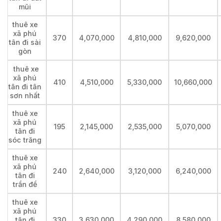
mũi
thuê xe
xã phú
370
4,070,000
4,810,000
9,620,000
tân đi sài
gòn
thuê xe
xã phú
410
4,510,000
5,330,000
10,660,000
tân đi tân
sơn nhất
thuê xe
xã phú
195
2,145,000
2,535,000
5,070,000
tân đi
sóc trăng
thuê xe
xã phú
240
2,640,000
3,120,000
6,240,000
tân đi
trần đề
thuê xe
xã phú
tân đi
330
3,630,000
4,290,000
8,580,000