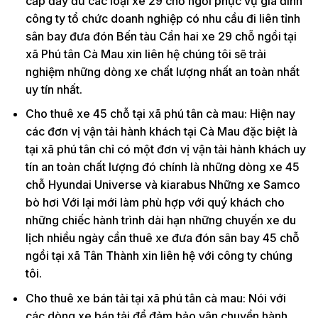
cấp đầy đủ các loại xe 29 chỗ ngồi phục vụ gia đình
công ty tổ chức doanh nghiệp có nhu cầu đi liên tỉnh
sân bay đưa đón Bến tàu Cần hai xe 29 chỗ ngồi tại
xã Phú tân Cà Mau xin liên hệ chúng tôi sẽ trải
nghiệm những dòng xe chất lượng nhất an toàn nhất
uy tín nhất.
Cho thuê xe 45 chỗ tại xã phú tân cà mau: Hiện nay
các đơn vị vận tải hành khách tại Cà Mau đặc biệt là
tại xã phú tân chỉ có một đơn vị vận tải hành khách uy
tín an toàn chất lượng đó chính là những dòng xe 45
chỗ Hyundai Universe và kiarabus Những xe Samco
bò hơi Với lại mới làm phù hợp với quý khách cho
những chiếc hành trình dài hạn những chuyến xe du
lịch nhiều ngày cần thuê xe đưa đón sân bay 45 chỗ
ngồi tại xã Tân Thành xin liên hệ với công ty chúng
tôi.
Cho thuê xe bán tải tại xã phú tân cà mau: Nói với
các dòng xe bán tải để đảm bảo vận chuyển hành