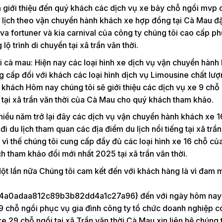
in giới thiệu đến quý khách các dịch vụ xe bảy chỗ ngồi mvp
u lịch theo vận chuyển hành khách xe hợp đồng tại Cà Mau đặ
ova fortuner và kia carnival của công ty chúng tôi cao cấp p
 trình di chuyển tại xã trần văn thời.
ời cà mau: Hiện nay các loại hình xe dịch vụ vận chuyển hành
cấp đối với khách các loại hình dịch vụ Limousine chất lư
khách Hôm nay chúng tôi sẽ giới thiệu các dịch vụ xe 9 chỗ 
 tại xã trần văn thời của Cà Mau cho quý khách tham khảo.
Nhiều năm trở lại đây các dịch vụ vận chuyển hành khách xe 
i du lịch tham quan các địa điểm du lịch nổi tiếng tại xã trần
 vì thế chúng tôi cung cấp đầy đủ các loại hình xe 16 chỗ củ
h tham khảo đổi mới nhất 2025 tại xã trần văn thời.
Một lần nữa Chúng tôi cam kết đến với khách hàng là vì đam 
a0adaa812c89b3b82dd4a1c27a96} đến với ngày hôm nay
 29 chỗ ngồi phục vụ gia đình công ty tổ chức doanh nghiệp c
e 29 chỗ ngồi tại xã Trần văn thời Cà Mau xin liên hệ chúng tô