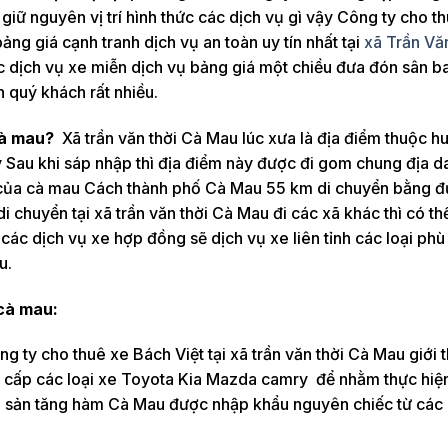
iữ nguyên vị trí hình thức các dịch vụ gì vậy Công ty cho t
ảng giá cạnh tranh dịch vụ an toàn uy tín nhất tại
xã Trần Vă
c dịch vụ xe miễn dịch vụ bảng giá một chiều đưa đón sân b
n quý khách rất nhiều.
 cà mau?
Xã trần văn thời Cà Mau lúc xưa là địa điểm thuộc h
 Sau khi sáp nhập thì địa điểm này được đi gom chung địa da
am của cà mau Cách thành phố Cà Mau 55 km di chuyển bằng 
i chuyển tại xã trần văn thời Cà Mau đi các xã khác thì có thể
các dịch vụ xe hợp đồng sẽ dịch vụ xe liên tỉnh các loại phù
u.
 cà mau:
ng ty cho thuê xe Bách Việt tại xã trần văn thời Cà Mau giới 
o cấp các loại xe Toyota Kia Mazda camry để nhằm thực hiệ
ài sản tăng hàm Cà Mau được nhập khẩu nguyên chiếc từ các