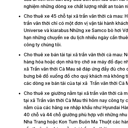
nghiệm những dòng xe chất lượng nhất an toàn nhấ
Cho thuê xe 45 chỗ tại xã trần văn thời cà mau: H
trần văn thời chỉ có một đơn vị vận tải hành khá
Universe và kiarabus Những xe Samco bò hơi Với 
hạn những chuyến xe du lịch nhiều ngày cần thuê 
công ty chúng tôi.
Cho thuê xe bán tải tại xã trần văn thời cà mau:
hàng hóa hoặc dọn nhà trọ chở xe máy đồ đạc nhiề
xã Trần văn thời Cà Mau sẽ đáp ứng đầy đủ cho q
bưng bê đồ xuống đồ cho quý khách mà không tính
các dòng xe bán tải của tại xã Trần văn thời Cà 
Cho thuê xe giường nằm tại xã trần văn thời cà m
tại xã Trần văn thời Cà Mau thì hôm nay công ty 
nằm của các hãng xe nhập khẩu như Hyundai Hàn
40 chỗ và 44 chỗ giường phù hợp với những nhu 
Nha Trang hoặc Kon Tum Buôn Ma Thuột các hành 