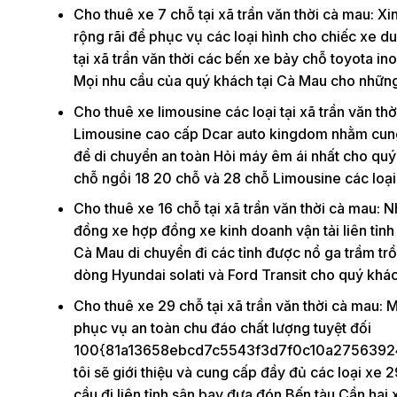
Cho thuê xe 7 chỗ tại xã trần văn thời cà mau: X
rộng rãi để phục vụ các loại hình cho chiếc xe d
tại xã trần văn thời các bến xe bảy chỗ toyota in
Mọi nhu cầu của quý khách tại Cà Mau cho những lộ
Cho thuê xe limousine các loại tại xã trần văn th
Limousine cao cấp Dcar auto kingdom nhằm cung 
để di chuyển an toàn Hỏi máy êm ái nhất cho quý 
chỗ ngồi 18 20 chỗ và 28 chỗ Limousine các loại
Cho thuê xe 16 chỗ tại xã trần văn thời cà mau: 
đồng xe hợp đồng xe kinh doanh vận tải liên tỉnh đ
Cà Mau di chuyển đi các tỉnh được nổ ga trầm trồ
dòng Hyundai solati và Ford Transit cho quý khác
Cho thuê xe 29 chỗ tại xã trần văn thời cà mau: 
phục vụ an toàn chu đáo chất lượng tuyệt đối
100{81a13658ebcd7c5543f3d7f0c10a27563924
tôi sẽ giới thiệu và cung cấp đầy đủ các loại xe
cầu đi liên tỉnh sân bay đưa đón Bến tàu Cần hai x