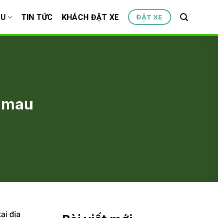
ỆU
TIN TỨC
KHÁCH ĐẶT XE
ĐẶT XE
à mau
ại địa