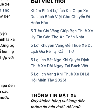
Bài viết mới
huê xe
n Thời
Khám Phá 4 Lợi Ích Khi Chọn Xe
ay bến
Du Lịch Bách Việt Cho Chuyến Đi
Hoàn Hảo
5 Tiêu Chí Vàng Giúp Bạn Thuê Xe
uyện
Uy Tín Cần Thơ An Toàn Nhất
nh là xã
đường bộ
5 Lời Khuyên Vàng Để Thuê Xe Du
 liên hệ
Lịch Giá Rẻ Tại Cần Thơ
 hợp với
5 Lợi Ích Bất Ngờ Khi Quyết Định
Thuê Xe Dài Ngày Tại Bách Việt
5 Lợi Ích Vàng Khi Thuê Xe Đi Lễ
Hội Miền Tây 2026!
thiệu đến
n các
THÔNG TIN ĐẶT XE
 nước
Quý khách hàng vui lòng điền
thông tin bên dưới, đội ngũ