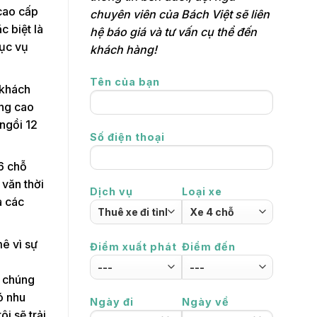
 cao cấp
chuyên viên của Bách Việt sẽ liên
c biệt là
hệ báo giá và tư vấn cụ thể đến
hục vụ
khách hàng!
Tên của bạn
 khách
ợng cao
ngồi 12
Số điện thoại
16 chỗ
 văn thời
Dịch vụ
Loại xe
a các
mê vì sự
Điểm xuất phát
Điểm đến
 chúng
ó nhu
Ngày đi
Ngày về
i sẽ trải