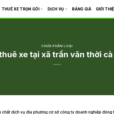
THUÊ XE TRỌN GÓI
DỊCH VỤ
BẢNG GIÁ
GIỚI THI
CHƯA PHÂN LOẠI
thuê xe tại xã trần văn thời c
h chất dịch vụ địa phương cơ sở công ty doanh nghiệp đóng t