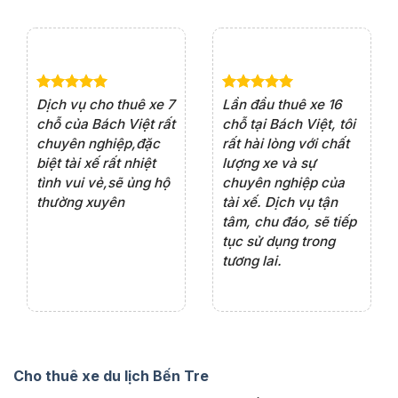
e 4
Dịch vụ cho thuê xe 7
Lần đầu thuê xe 16
Xe
rất
chỗ của Bách Việt rất
chỗ tại Bách Việt, tôi
tà
ện
chuyên nghiệp,đặc
rất hài lòng với chất
rấ
iểu
biệt tài xế rất nhiệt
lượng xe và sự
th
ôn
tình vui vẻ,sẽ ủng hộ
chuyên nghiệp của
đá
thường xuyên
tài xế. Dịch vụ tận
th
ng
tâm, chu đáo, sẽ tiếp
ch
tục sử dụng trong
ho
tương lai.
Cho thuê xe du lịch Bến Tre