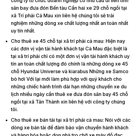
công ty tổ chức doanh nghiệp có nhu cầu đi liên tỉnh
sân bay đưa đón Bến tàu Cần hai xe 29 chỗ ngồi tại
xã Trí phải Cà Mau xin liên hệ chúng tôi sẽ trải
nghiệm những dòng xe chất lượng nhất an toàn nhất
uy tín nhất.
Cho thuê xe 45 chỗ tại xã trí phải cà mau: Hiện nay
các đơn vị vận tải hành khách tại Cà Mau đặc biệt là
tại xã trí phải chỉ có một đơn vị vận tải hành khách uy
tín an toàn chất lượng đó chính là những dòng xe 45
chỗ Hyundai Universe và kiarabus Những xe Samco
bò hơi Với lại mới làm phù hợp với quý khách cho
những chiếc hành trình dài hạn những chuyến xe du
lịch nhiều ngày cần thuê xe đưa đón sân bay 45 chỗ
ngồi tại xã Tân Thành xin liên hệ với công ty chúng
tôi.
Cho thuê xe bán tải tại xã trí phải cà mau: Nói với các
dòng xe bán tải để đảm bảo vận chuyển hành khách
và hàng hóa hoặc dọn nhà trọ chở xe máy đồ đạc