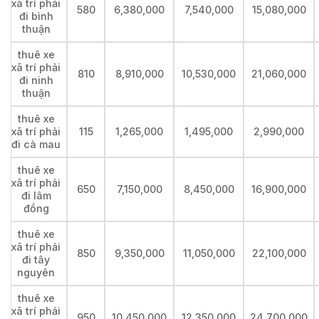
xã trí phải
580
6,380,000
7,540,000
15,080,000
đi bình
thuận
thuê xe
xã trí phải
810
8,910,000
10,530,000
21,060,000
đi ninh
thuận
thuê xe
xã trí phải
115
1,265,000
1,495,000
2,990,000
đi cà mau
thuê xe
xã trí phải
650
7,150,000
8,450,000
16,900,000
đi lâm
đồng
thuê xe
xã trí phải
850
9,350,000
11,050,000
22,100,000
đi tây
nguyên
thuê xe
xã trí phải
950
10,450,000
12,350,000
24,700,000