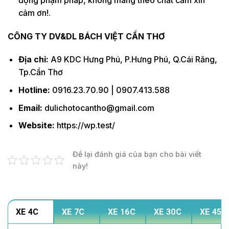
cảm ơn!.
CÔNG TY DV&DL BÁCH VIỆT CẦN THƠ
Địa chỉ:
A9 KDC Hưng Phú, P.Hưng Phú, Q.Cái Răng,
Tp.Cần Thơ
Hotline:
0916.23.70.90 | 0907.413.588
Email:
dulichotocantho@gmail.com
Website:
https://wp.test/
Để lại đánh giá của bạn cho bài viết
này!
XE 4C
XE 7C
XE 16C
XE 30C
XE 45C