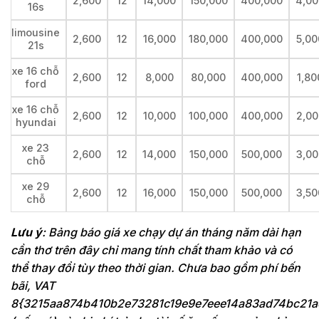
2,600
12
14,000
150,000
400,000
4,00
16s
limousine
2,600
12
16,000
180,000
400,000
5,00
21s
xe 16 chỗ
2,600
12
8,000
80,000
400,000
1,80
ford
xe 16 chỗ
2,600
12
10,000
100,000
400,000
2,00
hyundai
xe 23
2,600
12
14,000
150,000
500,000
3,00
chỗ
xe 29
2,600
12
16,000
150,000
500,000
3,50
chỗ
Lưu ý
: Bảng báo giá xe chạy dự án tháng năm dài hạn
cần thơ trên đây chỉ mang tính chất tham khảo và có
thể thay đổi tùy theo thời gian. Chưa bao gồm phí bến
bãi, VAT
8{3215aa874b410b2e73281c19e9e7eee14a83ad74bc21a