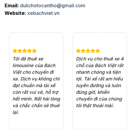
Email:
dulichotocantho@gmail.com
Website:
xebachviet.vn
e 4
Dịch vụ cho thuê xe 7
Lần đầu thuê xe 16
Xe
rất
chỗ của Bách Việt rất
chỗ tại Bách Việt, tôi
tà
ện
chuyên nghiệp,đặc
rất hài lòng với chất
rấ
iểu
biệt tài xế rất nhiệt
lượng xe và sự
th
ôn
tình vui vẻ,sẽ ủng hộ
chuyên nghiệp của
đá
thường xuyên
tài xế. Dịch vụ tận
th
ng
tâm, chu đáo, sẽ tiếp
ch
tục sử dụng trong
ho
tương lai.