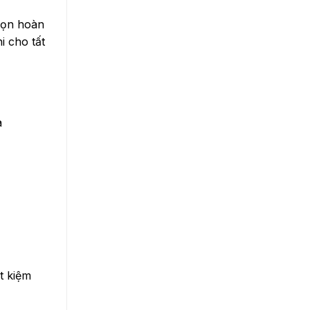
họn hoàn
i cho tất
a
t kiệm