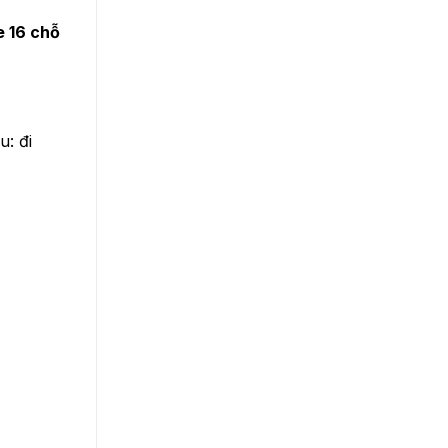
e 16 chỗ
: đi