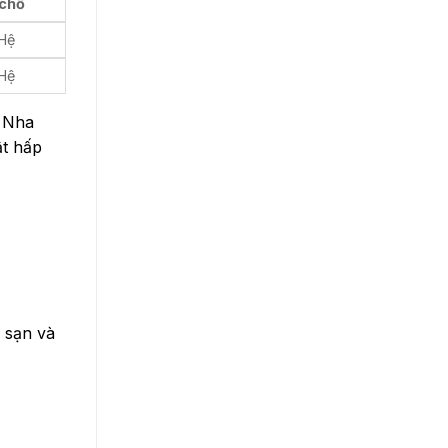
 chỗ
 Hệ
 Hệ
, Nha
ật hấp
h sạn và