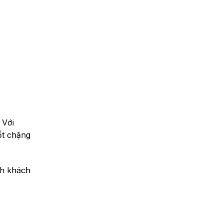
 Với
ốt chặng
nh khách