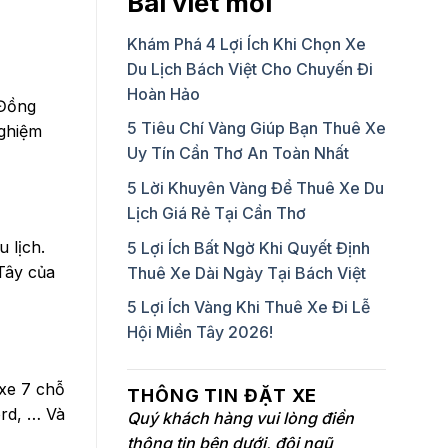
Bài viết mới
Khám Phá 4 Lợi Ích Khi Chọn Xe
Du Lịch Bách Việt Cho Chuyến Đi
Hoàn Hảo
 Đồng
5 Tiêu Chí Vàng Giúp Bạn Thuê Xe
nghiệm
Uy Tín Cần Thơ An Toàn Nhất
5 Lời Khuyên Vàng Để Thuê Xe Du
Lịch Giá Rẻ Tại Cần Thơ
 lịch.
5 Lợi Ích Bất Ngờ Khi Quyết Định
Tây của
Thuê Xe Dài Ngày Tại Bách Việt
5 Lợi Ích Vàng Khi Thuê Xe Đi Lễ
Hội Miền Tây 2026!
xe 7 chỗ
THÔNG TIN ĐẶT XE
ord, … Và
Quý khách hàng vui lòng điền
thông tin bên dưới, đội ngũ