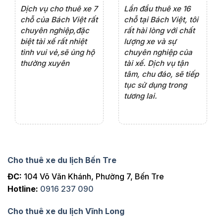
e 4
Dịch vụ cho thuê xe 7
Lần đầu thuê xe 16
Xe
rất
chỗ của Bách Việt rất
chỗ tại Bách Việt, tôi
tà
ện
chuyên nghiệp,đặc
rất hài lòng với chất
rấ
iểu
biệt tài xế rất nhiệt
lượng xe và sự
th
ôn
tình vui vẻ,sẽ ủng hộ
chuyên nghiệp của
đá
thường xuyên
tài xế. Dịch vụ tận
th
ng
tâm, chu đáo, sẽ tiếp
ch
tục sử dụng trong
ho
tương lai.
Cho thuê xe du lịch Bến Tre
ĐC:
104 Võ Văn Khánh, Phường 7, Bến Tre
Hotline:
0916 237 090
Cho thuê xe du lịch Vĩnh Long