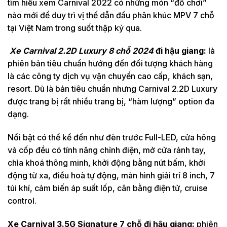
tìm hiểu xem Carnival 2022 có những món “đồ chơi”
nào mới để duy trì vị thế dẫn đầu phân khúc MPV 7 chỗ
tại Việt Nam trong suốt thập kỷ qua.
Xe Carnival 2.2D Luxury 8 chỗ 2024
đi hậu giang:
là
phiên bản tiêu chuẩn hướng đến đối tượng khách hàng
là các công ty dịch vụ vận chuyển cao cấp, khách sạn,
resort. Dù là bản tiêu chuẩn nhưng Carnival 2.2D Luxury
được trang bị rất nhiều trang bị, “hàm lượng” option đa
dạng.
Nổi bật có thể kể đến như đèn trước Full-LED, cửa hông
và cốp đều có tính năng chỉnh điện, mở cửa rảnh tay,
chìa khoá thông minh, khởi động bằng nút bấm, khởi
động từ xa, điều hoà tự động, màn hình giải trí 8 inch, 7
túi khí, cảm biến áp suất lốp, cân bằng điện tử, cruise
control.
Xe Carnival 3.5G Signature 7 chỗ đi hậu giang:
phiên