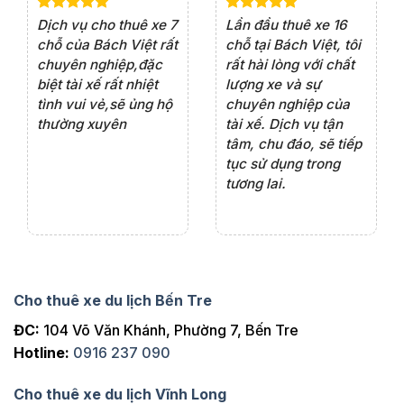
e 4
Dịch vụ cho thuê xe 7
Lần đầu thuê xe 16
Xe
rất
chỗ của Bách Việt rất
chỗ tại Bách Việt, tôi
tà
ện
chuyên nghiệp,đặc
rất hài lòng với chất
rấ
iểu
biệt tài xế rất nhiệt
lượng xe và sự
th
ôn
tình vui vẻ,sẽ ủng hộ
chuyên nghiệp của
đá
thường xuyên
tài xế. Dịch vụ tận
th
ng
tâm, chu đáo, sẽ tiếp
ch
tục sử dụng trong
ho
tương lai.
Cho thuê xe du lịch Bến Tre
ĐC:
104 Võ Văn Khánh, Phường 7, Bến Tre
Hotline:
0916 237 090
Cho thuê xe du lịch Vĩnh Long