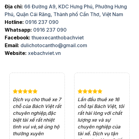
Địa chỉ:
66 Đường A9, KDC Hưng Phú, Phường Hưng
Phú, Quận Cái Răng, Thành phố Cần Thơ, Việt Nam
Hotline:
0916 237 090
Whatsapp:
0916 237 090
Facebook:
thuexecanthobachviet
Email:
dulichotocantho@gmail.com
Website:
xebachviet.vn
e 4
Dịch vụ cho thuê xe 7
Lần đầu thuê xe 16
Xe
rất
chỗ của Bách Việt rất
chỗ tại Bách Việt, tôi
tà
ện
chuyên nghiệp,đặc
rất hài lòng với chất
rấ
iểu
biệt tài xế rất nhiệt
lượng xe và sự
th
ôn
tình vui vẻ,sẽ ủng hộ
chuyên nghiệp của
đá
thường xuyên
tài xế. Dịch vụ tận
th