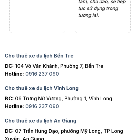
ng
tâm, chu đáo, sẽ tiếp
ch
tục sử dụng trong
ho
tương lai.
Cho thuê xe du lịch Bến Tre
ĐC:
104 Võ Văn Khánh, Phường 7, Bến Tre
Hotline:
0916 237 090
Cho thuê xe du lịch Vĩnh Long
ĐC:
06 Trưng Nữ Vương, Phường 1, Vĩnh Long
Hotline:
0916 237 090
Cho thuê xe du lịch An Giang
ĐC:
07 Trần Hưng Đạo, phường Mỹ Long, TP Long
Xuyên, An Giang