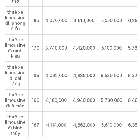
thơ
thuê xe
limousine
185
4,070,000
4,810,000
5,550,000
6,2
đi phong
điền
thuê xe
limousine
170
3,740,000
4,420,000
5,100,000
5,7
đi ninh
kiều
thuê xe
limousine
186
4,092,000
4,836,000
5,580,000
6,3
đi cái
răng
thuê xe
limousine
190
4,180,000
4,940,000
5,700,000
6,4
đi ô môn
thuê xe
limousine
187
4,114,000
4,862,000
5,610,000
6,3
đi bình
thủy