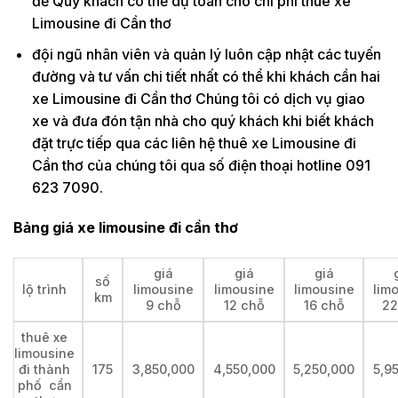
để Quý khách có thể dự toán cho chi phí thuê xe
Limousine đi Cần thơ
đội ngũ nhân viên và quản lý luôn cập nhật các tuyến
đường và tư vấn chi tiết nhất có thể khi khách cần hai
xe Limousine đi Cần thơ Chúng tôi có dịch vụ giao
xe và đưa đón tận nhà cho quý khách khi biết khách
đặt trực tiếp qua các liên hệ thuê xe Limousine đi
Cần thơ của chúng tôi qua số điện thoại hotline 091
623 7090.
Bảng giá xe limousine đi cần thơ
giá
giá
giá
số
lộ trình
limousine
limousine
limousine
lim
km
9 chỗ
12 chỗ
16 chỗ
22
thuê xe
limousine
đi thành
175
3,850,000
4,550,000
5,250,000
5,9
phố cần