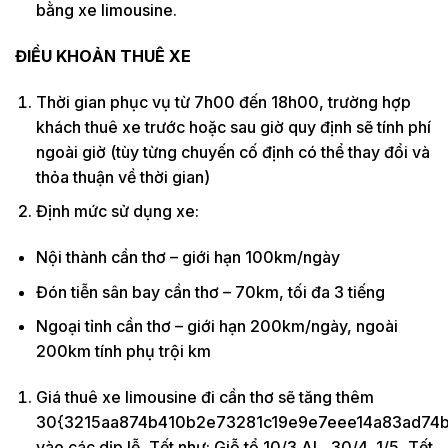
bằng xe limousine.
ĐIỀU KHOẢN THUÊ XE
Thời gian phục vụ từ 7h00 đến 18h00, trường hợp
khách thuê xe trước hoặc sau giờ quy định sẽ tính phí
ngoài giờ (tùy từng chuyến cố định có thể thay đổi và
thỏa thuận về thời gian)
Định mức sử dụng xe:
Nội thành cần thơ – giới hạn 100km/ngày
Đón tiễn sân bay cần thơ – 70km, tối đa 3 tiếng
Ngoại tỉnh cần thơ – giới hạn 200km/ngày, ngoài
200km tính phụ trội km
Giá thuê xe limousine đi cần thơ sẽ tăng thêm
30{3215aa874b410b2e73281c19e9e7eee14a83ad74b
vào các dịp lễ, Tết như: Giỗ tổ 10/3 AL, 30/4, 1/5, Tết