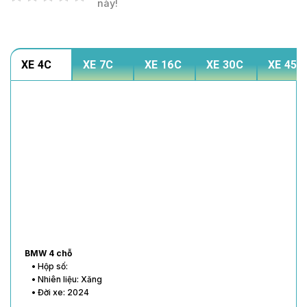
này!
XE 4C
XE 7C
XE 16C
XE 30C
XE 45C
BMW 4 chỗ
• Hộp số:
• Nhiên liệu: Xăng
• Đời xe: 2024