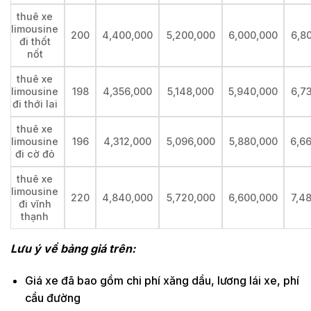
thuê xe
limousine
200
4,400,000
5,200,000
6,000,000
6,8
đi thốt
nốt
thuê xe
limousine
198
4,356,000
5,148,000
5,940,000
6,7
đi thới lai
thuê xe
limousine
196
4,312,000
5,096,000
5,880,000
6,6
đi cờ đỏ
thuê xe
limousine
220
4,840,000
5,720,000
6,600,000
7,4
đi vĩnh
thạnh
Lưu ý về bảng giá trên:
Giá xe đã bao gồm chi phí xăng dầu, lương lái xe, phí
cầu đường