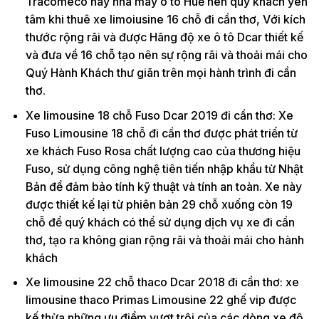
Tracomeco hay nhà máy ô tô Huế nên quý khách yên
tâm khi thuê xe limoiusine 16 chỗ đi cần thơ, Với kích
thước rộng rãi và được Hãng độ xe ô tô Dcar thiết kế
và đưa về 16 chỗ tạo nên sự rộng rãi và thoải mái cho
Quý Hành Khách thư giãn trên mọi hành trình đi cần
thơ.
Xe limousine 18 chỗ Fuso Dcar 2019 đi cần thơ: Xe
Fuso Limousine 18 chỗ đi cần thơ được phát triển từ
xe khách Fuso Rosa chất lượng cao của thương hiệu
Fuso, sử dụng công nghệ tiên tiến nhập khẩu từ Nhật
Bản để đảm bảo tính kỹ thuật và tính an toàn. Xe này
được thiết kế lại từ phiên bản 29 chỗ xuống còn 19
chỗ để quý khách có thể sử dụng dịch vụ xe đi cần
thơ, tạo ra không gian rộng rãi và thoải mái cho hành
khách
Xe limousine 22 chỗ thaco Dcar 2018 đi cần thơ: xe
limousine thaco Primas Limousine 22 ghế vip được
kế thừa những ưu điểm vượt trội của các dòng xe độ