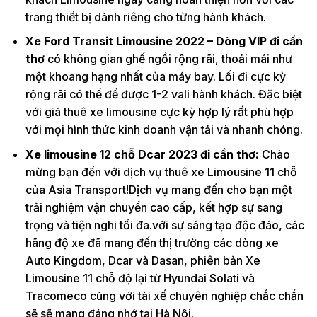
trang thiết bị dành riêng cho từng hành khách.
Xe Ford Transit Limousine 2022 – Dòng VIP đi cần
thơ
có không gian ghế ngồi rộng rãi, thoải mái như
một khoang hạng nhất của máy bay. Lối đi cực kỳ
rộng rãi có thể để được 1-2 vali hành khách. Đặc biệt
với giá thuê xe limousine cực kỳ hợp lý rất phù hợp
với mọi hình thức kinh doanh vận tải và nhanh chóng.
Xe limousine 12 chỗ Dcar 2023 đi cần thơ:
Chào
mừng bạn đến với dịch vụ thuê xe Limousine 11 chỗ
của Asia Transport!Dịch vụ mang đến cho bạn một
trải nghiệm vận chuyển cao cấp, kết hợp sự sang
trọng và tiện nghi tối đa.với sự sáng tạo độc đáo, các
hãng độ xe đã mang đến thị trường các dòng xe
Auto Kingdom, Dcar và Dasan, phiên bản Xe
Limousine 11 chỗ độ lại từ Hyundai Solati và
Tracomeco cùng với tài xế chuyên nghiệp chắc chắn
sẽ sẽ mang đáng nhớ tại Hà Nội.