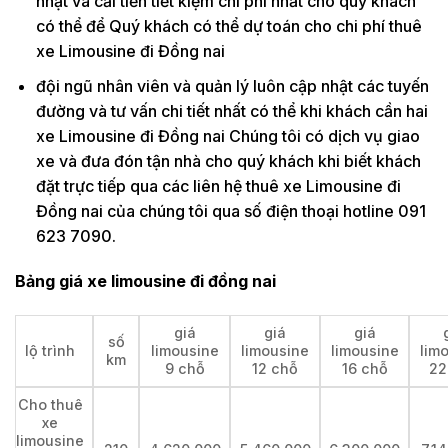
nhật và cải tiến tiết kiệm chi phí nhất cho quý khách
có thể để Quý khách có thể dự toán cho chi phí thuê
xe Limousine đi Đồng nai
đội ngũ nhân viên và quản lý luôn cập nhật các tuyến
đường và tư vấn chi tiết nhất có thể khi khách cần hai
xe Limousine đi Đồng nai Chúng tôi có dịch vụ giao
xe và đưa đón tận nhà cho quý khách khi biết khách
đặt trực tiếp qua các liên hệ thuê xe Limousine đi
Đồng nai của chúng tôi qua số điện thoại hotline 091
623 7090.
Bảng giá xe limousine đi đồng nai
giá
giá
giá
số
lộ trình
limousine
limousine
limousine
lim
km
9 chỗ
12 chỗ
16 chỗ
22
Cho thuê
xe
limousine