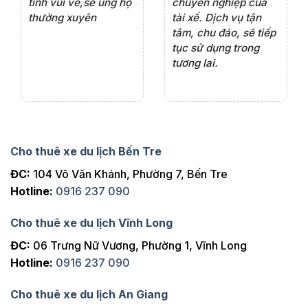
tình vui vẻ,sẽ ủng hộ
chuyên nghiệp của
đá
ôn
thường xuyên
tài xế. Dịch vụ tận
th
tâm, chu đáo, sẽ tiếp
ch
ng
tục sử dụng trong
ho
tương lai.
Cho thuê xe du lịch Bến Tre
ĐC:
104 Võ Văn Khánh, Phường 7, Bến Tre
Hotline:
0916 237 090
Cho thuê xe du lịch Vĩnh Long
ĐC:
06 Trưng Nữ Vương, Phường 1, Vĩnh Long
Hotline:
0916 237 090
Cho thuê xe du lịch An Giang