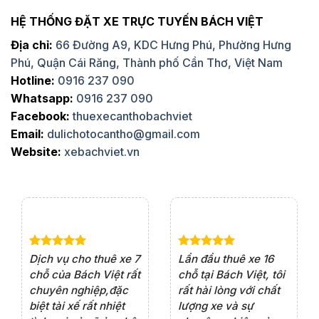
HỆ THỐNG ĐẶT XE TRỰC TUYẾN BÁCH VIỆT
Địa chỉ:
66 Đường A9, KDC Hưng Phú, Phường Hưng
Phú, Quận Cái Răng, Thành phố Cần Thơ, Việt Nam
Hotline:
0916 237 090
Whatsapp:
0916 237 090
Facebook:
thuexecanthobachviet
Email:
dulichotocantho@gmail.com
Website:
xebachviet.vn
Dịch vụ cho thuê xe 7
Lần đầu thuê xe 16
Xe
e 4
chỗ của Bách Việt rất
chỗ tại Bách Việt, tôi
tà
rất
chuyên nghiệp,đặc
rất hài lòng với chất
rấ
ện
biệt tài xế rất nhiệt
lượng xe và sự
th
iểu