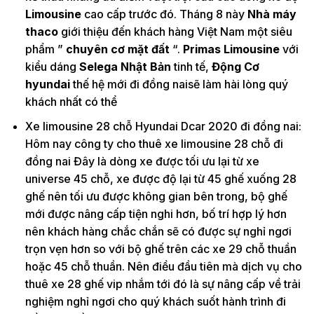
Limousine
cao cấp trước đó. Tháng 8 này
Nhà máy
thaco
giới thiệu đến khách hàng Việt Nam một siêu
phẩm ”
chuyên cơ mặt đất
“.
Primas Limousine
với
kiểu dáng
Selega Nhật Bản
tinh tế,
Động Cơ
hyundai
thế hệ mới đi đồng naisẽ làm hài lòng quý
khách nhất có thể
Xe limousine 28 chỗ Hyundai Dcar 2020 đi đồng nai:
Hôm nay công ty cho thuê xe limousine 28 chỗ đi
đồng nai Đây là dòng xe được tối ưu lại từ xe
universe 45 chỗ, xe được độ lại từ 45 ghế xuống 28
ghế nên tối ưu được không gian bên trong, bộ ghế
mới được nâng cấp tiện nghi hơn, bố trí hợp lý hơn
nên khách hàng chắc chắn sẽ có được sự nghỉ ngơi
trọn vẹn hơn so với bộ ghế trên các xe 29 chỗ thuần
hoặc 45 chỗ thuần. Nên điều đầu tiên mà dịch vụ cho
thuê xe 28 ghế vip nhắm tới đó là sự nâng cấp về trải
nghiệm nghỉ ngơi cho quý khách suốt hành trình đi