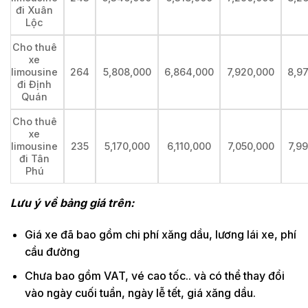
đi Xuân
Lộc
Cho thuê
xe
limousine
264
5,808,000
6,864,000
7,920,000
8,9
đi Định
Quán
Cho thuê
xe
limousine
235
5,170,000
6,110,000
7,050,000
7,9
đi Tân
Phú
Lưu ý về bảng giá trên:
Giá xe đã bao gồm chi phí xăng dầu, lương lái xe, phí
cầu đường
Chưa bao gồm VAT, vé cao tốc.. và có thể thay đổi
vào ngày cuối tuần, ngày lễ tết, giá xăng dầu.