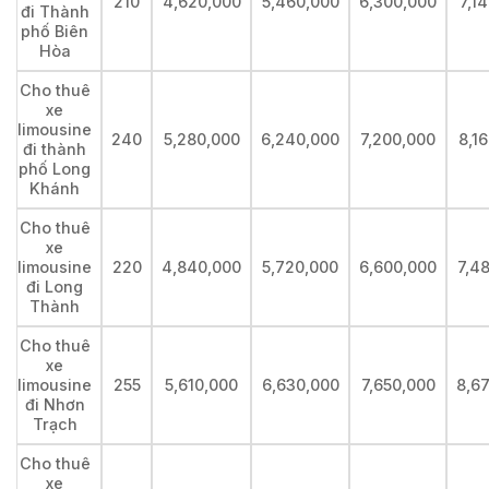
210
4,620,000
5,460,000
6,300,000
7,1
đi Thành
phố Biên
Hòa
Cho thuê
xe
limousine
240
5,280,000
6,240,000
7,200,000
8,1
đi thành
phố Long
Khánh
Cho thuê
xe
limousine
220
4,840,000
5,720,000
6,600,000
7,4
đi Long
Thành
Cho thuê
xe
limousine
255
5,610,000
6,630,000
7,650,000
8,6
đi Nhơn
Trạch
Cho thuê
xe