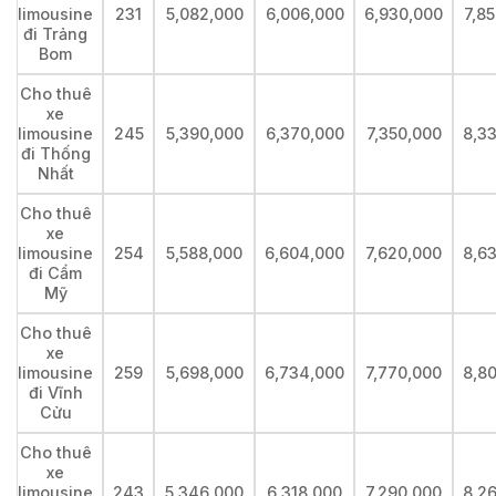
limousine
231
5,082,000
6,006,000
6,930,000
7,8
đi Trảng
Bom
Cho thuê
xe
limousine
245
5,390,000
6,370,000
7,350,000
8,3
đi Thống
Nhất
Cho thuê
xe
limousine
254
5,588,000
6,604,000
7,620,000
8,6
đi Cẩm
Mỹ
Cho thuê
xe
limousine
259
5,698,000
6,734,000
7,770,000
8,8
đi Vĩnh
Cửu
Cho thuê
xe
limousine
243
5,346,000
6,318,000
7,290,000
8,2