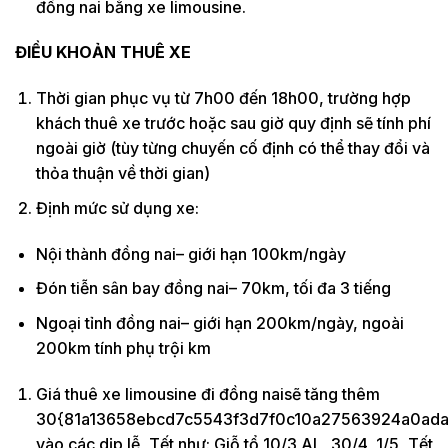
đồng nai bằng xe limousine.
ĐIỀU KHOẢN THUÊ XE
Thời gian phục vụ từ 7h00 đến 18h00, trường hợp
khách thuê xe trước hoặc sau giờ quy định sẽ tính phí
ngoài giờ (tùy từng chuyến cố định có thể thay đổi và
thỏa thuận về thời gian)
Định mức sử dụng xe:
Nội thành đồng nai– giới hạn 100km/ngày
Đón tiễn sân bay đồng nai– 70km, tối đa 3 tiếng
Ngoại tỉnh đồng nai– giới hạn 200km/ngày, ngoài
200km tính phụ trội km
Giá thuê xe limousine đi đồng naisẽ tăng thêm
30{81a13658ebcd7c5543f3d7f0c10a27563924a0ada
vào các dịp lễ, Tết như: Giỗ tổ 10/3 AL, 30/4, 1/5, Tết