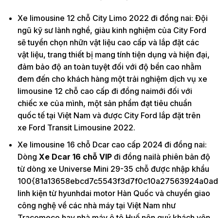
Xe limousine 12 chỗ City Limo 2022 đi đồng nai: Đội
ngũ kỹ sư lành nghề, giàu kinh nghiệm của City Ford
sẽ tuyển chọn nhữn vật liệu cao cấp và lắp đặt các
vật liệu, trang thiết bị mang tính tiện dụng và hiện đại,
đảm bảo độ an toàn tuyệt đối với độ bền cao nhằm
đem đến cho khách hàng một trải nghiệm dịch vụ xe
limousine 12 chỗ cao cấp đi đồng naimới đối với
chiếc xe của mình, một sản phẩm đạt tiêu chuẩn
quốc tế tại Việt Nam và được City Ford lắp đặt trên
xe Ford Transit Limousine 2022.
Xe limousine 16 chỗ Dcar cao cấp 2024 đi đồng nai:
Dòng
Xe Dcar 16 chỗ VIP
đi đồng nailà phiên bản độ
từ dòng xe Universe Mini 29-35 chỗ được nhập khẩu
100{81a13658ebcd7c5543f3d7f0c10a27563924a0ad
linh kiện từ hyunhdai motor Hàn Quốc và chuyển giao
công nghệ về các nhà máy tại Việt Nam như
Tracomeco hay nhà máy ô tô Huế nên quý khách yên