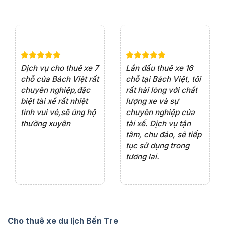
e 4
Dịch vụ cho thuê xe 7
Lần đầu thuê xe 16
Xe
rất
chỗ của Bách Việt rất
chỗ tại Bách Việt, tôi
tà
ện
chuyên nghiệp,đặc
rất hài lòng với chất
rấ
iểu
biệt tài xế rất nhiệt
lượng xe và sự
th
ôn
tình vui vẻ,sẽ ủng hộ
chuyên nghiệp của
đá
thường xuyên
tài xế. Dịch vụ tận
th
ng
tâm, chu đáo, sẽ tiếp
ch
tục sử dụng trong
ho
tương lai.
Cho thuê xe du lịch Bến Tre