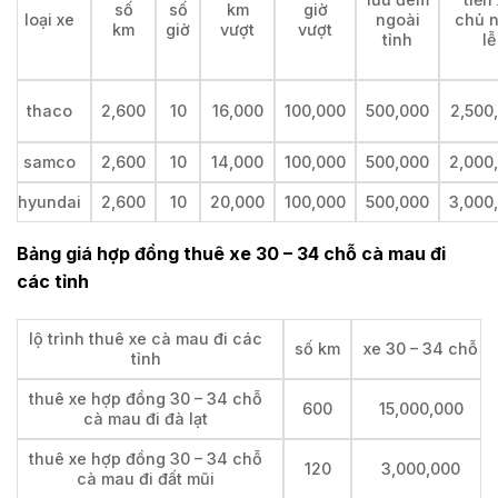
số
số
km
giờ
loại xe
ngoài
chủ n
km
giờ
vượt
vượt
tỉnh
lễ
thaco
2,600
10
16,000
100,000
500,000
2,500
samco
2,600
10
14,000
100,000
500,000
2,000
hyundai
2,600
10
20,000
100,000
500,000
3,000
Bảng giá hợp đồng thuê xe 30 – 34 chỗ cà mau đi
các tỉnh
lộ trình thuê xe cà mau đi các
số km
xe 30 – 34 chỗ
tỉnh
thuê xe hợp đồng 30 – 34 chỗ
600
15,000,000
cà mau đi đà lạt
thuê xe hợp đồng 30 – 34 chỗ
120
3,000,000
cà mau đi đất mũi