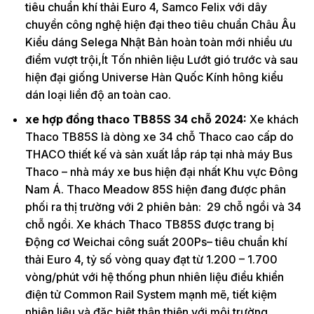
tiêu chuẩn khí thải Euro 4, Samco Felix với dây
chuyền công nghệ hiện đại theo tiêu chuẩn Châu Âu
Kiểu dáng Selega Nhật Bản hoàn toàn mới nhiều ưu
điểm vượt trội,Ít Tốn nhiên liệu Lướt gió trước và sau
hiện đại giống Universe Hàn Quốc Kính hông kiểu
dán loại liền độ an toàn cao.
xe hợp đồng thaco TB85S 34 chỗ 2024:
Xe khách
Thaco TB85S là dòng xe 34 chỗ Thaco cao cấp do
THACO thiết kế và sản xuất lắp ráp tại nhà máy Bus
Thaco – nhà máy xe bus hiện đại nhất Khu vực Đông
Nam Á. Thaco Meadow 85S hiện đang được phân
phối ra thị trường với 2 phiên bản: 29 chỗ ngồi và 34
chỗ ngồi. Xe khách Thaco TB85S được trang bị
Động cơ Weichai công suất 200Ps– tiêu chuẩn khí
thải Euro 4, tỷ số vòng quay đạt từ 1.200 – 1.700
vòng/phút với hệ thống phun nhiên liệu điều khiển
điện tử Common Rail System mạnh mẽ, tiết kiệm
nhiên liệu và đặc biệt thân thiện với môi trường.