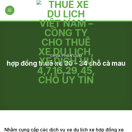
Skip
to
content
CHƯA PHÂN LOẠI
hợp đồng thuê xe 30 – 34 chỗ cà mau
Nhằm cung cấp các dịch vụ xe du lịch xe hợp đồng xe