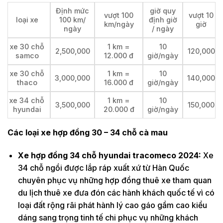
Định mức
giờ quy
vượt 100
vượt 10
loại xe
100 km/
định giờ
km/ngày
giờ
ngày
/ ngày
xe 30 chỗ
1 km =
10
2,500,000
120,000
samco
12.000 đ
giờ/ngày
xe 30 chỗ
1 km =
10
3,000,000
140,000
thaco
16.000 đ
giờ/ngày
xe 34 chỗ
1 km =
10
3,500,000
150,000
hyundai
20.000 đ
giờ/ngày
Các loại xe hợp đồng 30 – 34 chỗ cà mau
Xe hợp đồng 34 chỗ hyundai tracomeco 2024:
Xe
34 chỗ ngồi được lắp ráp xuất xứ từ Hàn Quốc
chuyên phục vụ những hợp đồng thuê xe tham quan
du lịch thuê xe đưa đón các hành khách quốc tế vì có
loại đất rộng rãi phát hành lý cao gáo gầm cao kiểu
dáng sang trọng tinh tế chi phục vụ những khách