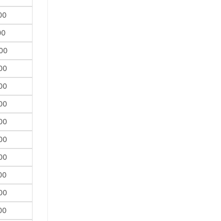
00
00
00
00
00
00
00
00
00
00
00
00