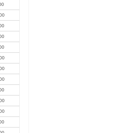
00
00
00
00
00
00
00
00
00
00
00
00
00