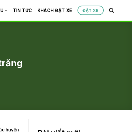
ỆU
TIN TỨC
KHÁCH ĐẶT XE
ĐẶT XE
trăng
các huyện