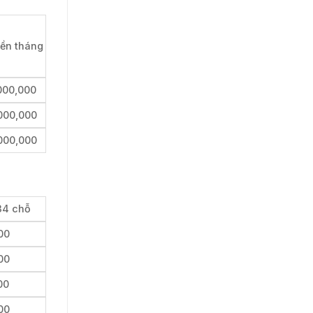
iền tháng
000,000
000,000
000,000
 34 chỗ
00
00
00
00