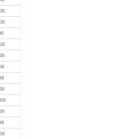
00
00
00
00
00
00
00
00
000
00
00
00