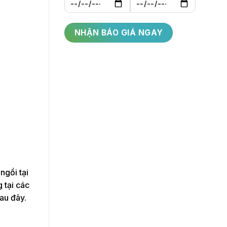
ngồi tại
 tại các
au đây.