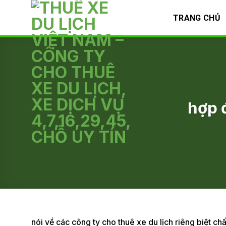
Skip
TRANG CHỦ
to
content
hợp 
nói về các công ty cho thuê xe du lịch riêng biệt ch