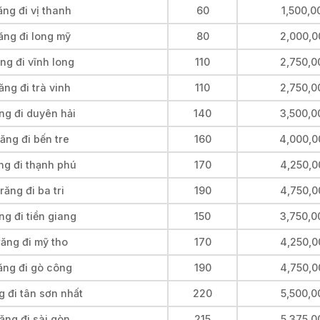
ng đi vị thanh
60
1,500,0
ăng đi long mỹ
80
2,000,0
ng đi vĩnh long
110
2,750,0
ng đi trà vinh
110
2,750,0
ng đi duyên hải
140
3,500,0
ăng đi bến tre
160
4,000,0
ng đi thạnh phú
170
4,250,0
ăng đi ba tri
190
4,750,0
g đi tiền giang
150
3,750,0
răng đi mỹ tho
170
4,250,0
ăng đi gò công
190
4,750,0
 đi tân sơn nhất
220
5,500,0
ăng đi sài gòn
215
5,375,0