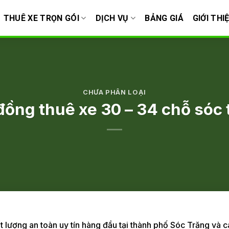
THUÊ XE TRỌN GÓI
DỊCH VỤ
BẢNG GIÁ
GIỚI THI
CHƯA PHÂN LOẠI
đồng thuê xe 30 – 34 chỗ sóc 
ất lượng an toàn uy tín hàng đầu tại thành phố Sóc Trăng và 