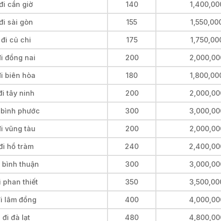
đi cần giờ
140
1,400,00
đi sài gòn
155
1,550,00
đi củ chi
175
1,750,00
i đồng nai
200
2,000,00
i biên hòa
180
1,800,00
i tây ninh
200
2,000,00
i bình phước
300
3,000,00
i vũng tàu
200
2,000,00
đi hồ tràm
240
2,400,00
 bình thuận
300
3,000,00
 phan thiết
350
3,500,00
đi lâm đồng
400
4,000,00
đi đà lạt
480
4,800,00