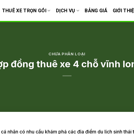
THUÊ XE TRỌN GÓI
DỊCH VỤ
BẢNG GIÁ
GIỚI THI
CHƯA PHÂN LOẠI
ợp đồng thuê xe 4 chỗ vĩnh lo
cá nhân có nhu cầu khám phá các địa điểm du lịch sinh thái t