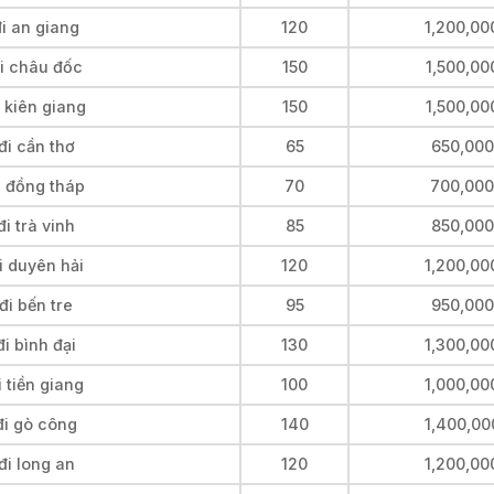
i an giang
120
1,200,00
đi châu đốc
150
1,500,00
 kiên giang
150
1,500,00
đi cần thơ
65
650,000
i đồng tháp
70
700,000
i trà vinh
85
850,000
i duyên hải
120
1,200,00
đi bến tre
95
950,000
i bình đại
130
1,300,00
 tiền giang
100
1,000,00
đi gò công
140
1,400,00
đi long an
120
1,200,00