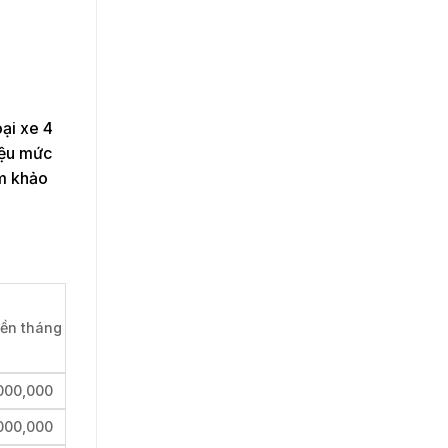
oại xe 4
liệu mức
am khảo
iền tháng
000,000
000,000