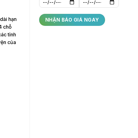
dài hạn
4 chỗ
ác tỉnh
yện của