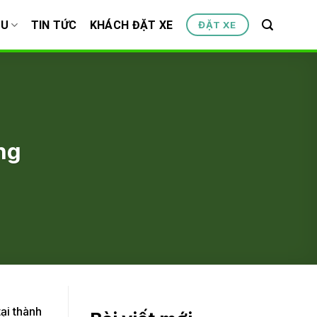
ỆU
TIN TỨC
KHÁCH ĐẶT XE
ĐẶT XE
ng
ại thành