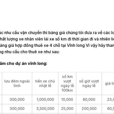
 các nhu cầu vận chuyển thì bảng giá chúng tôi đưa ra về các l
hất lượng xe nhân viên lái xe số km đi thời gian đi và nhiên 
 bảng giá hợp đồng thuê xe 4 chỗ tại Vĩnh long Vì vậy hãy th
ng nhu cầu cho thuê xe như sau:
ăm cho dự án vĩnh long:
số km
lưu đêm ngoài
tiền xe chủ
vượt
số giờ vượt
giá t
tỉnh
nhật lễ
ngày lễ
ngày lễ
100km
300,000
1,000,000
10,000
80,000
23,
300,000
3,500,000
25,000
200,000
60,