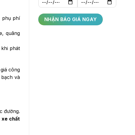
, phụ phí
xe, quãng
 khi phát
giá công
h bạch và
ọc đường.
i xe chất