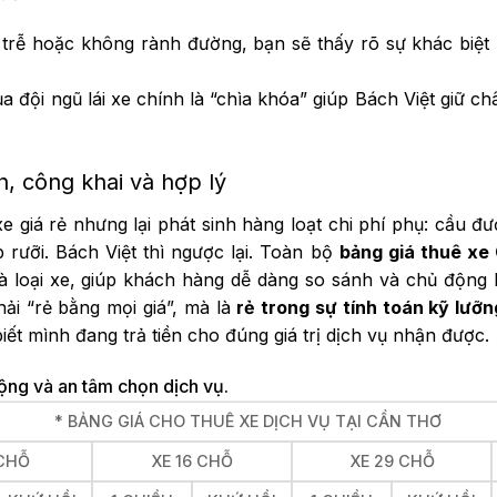
 trễ hoặc không rành đường, bạn sẽ thấy rõ sự khác biệt
ủa đội ngũ lái xe chính là “chìa khóa” giúp Bách Việt giữ c
, công khai và hợp lý
e giá rẻ nhưng lại phát sinh hàng loạt chi phí phụ: cầu đ
p rưỡi.
Bách Việt thì ngược lại. Toàn bộ
bảng giá thuê xe
và loại xe, giúp khách hàng dễ dàng so sánh và chủ động
ải “rẻ bằng mọi giá”, mà là
rẻ trong sự tính toán kỹ lưỡ
iết mình đang trả tiền cho đúng giá trị dịch vụ nhận được.
ộng và an tâm chọn dịch vụ.
* BẢNG GIÁ CHO THUÊ XE DỊCH VỤ TẠI CẦN THƠ
 CHỖ
XE 16 CHỖ
XE 29 CHỖ