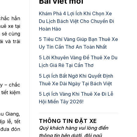
Bài viết mới
Khám Phá 4 Lợi Ích Khi Chọn Xe
 chắc hẳn
Du Lịch Bách Việt Cho Chuyến Đi
uê xe tại
Hoàn Hảo
a sẽ cùng
5 Tiêu Chí Vàng Giúp Bạn Thuê Xe
i và trải
Uy Tín Cần Thơ An Toàn Nhất
5 Lời Khuyên Vàng Để Thuê Xe Du
Lịch Giá Rẻ Tại Cần Thơ
5 Lợi Ích Bất Ngờ Khi Quyết Định
Thuê Xe Dài Ngày Tại Bách Việt
ay – chắc
tiết kiệm
5 Lợi Ích Vàng Khi Thuê Xe Đi Lễ
Hội Miền Tây 2026!
ậu Giang,
THÔNG TIN ĐẶT XE
p lễ, tết
Quý khách hàng vui lòng điền
ể đưa đón
thông tin bên dưới, đội ngũ