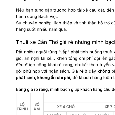
Nếu bạn từng gặp trường hợp tài xế cáu gắt, đến
hành cùng Bách Việt.
Sự chuyên nghiệp, lịch thiệp và tinh thần hỗ trợ c
hàng suốt nhiều năm qua.
Thuê xe Cần Thơ giá rẻ nhưng minh bạch
Rất nhiều người từng “vấp” phải tình huống thuê x
giờ, ăn nghỉ tài xế… khiến tổng chi phí đội lên gấ
đều được công khai rõ ràng, chi tiết theo tuyến 
gói phù hợp với ngân sách.
Giá rẻ ở đây không ph
phát sinh, không ẩn chi phí
, để khách hàng luôn b
Bảng giá rõ ràng, minh bạch giúp khách hàng chủ đ
LỘ
SỐ
XE 4 CHỖ
XE 7
TRÌNH
KM