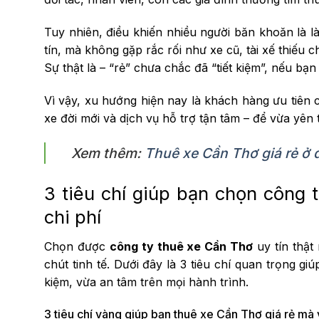
Tuy nhiên, điều khiến nhiều người băn khoăn là 
tín, mà không gặp rắc rối như xe cũ, tài xế thiếu c
Sự thật là – “rẻ” chưa chắc đã “tiết kiệm”, nếu b
Vì vậy, xu hướng hiện nay là khách hàng ưu tiên
xe đời mới và dịch vụ hỗ trợ tận tâm – để vừa yên
Xem thêm:
Thuê xe Cần Thơ giá rẻ ở 
3 tiêu chí giúp bạn chọn công 
chi phí
Chọn được
công ty thuê xe Cần Thơ
uy tín thật
chút tinh tế. Dưới đây là 3 tiêu chí quan trọng g
kiệm, vừa an tâm trên mọi hành trình.
3 tiêu chí vàng giúp bạn thuê xe Cần Thơ giá rẻ mà 