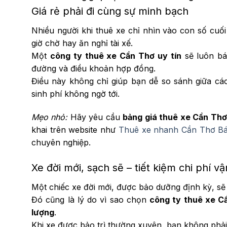
Giá rẻ phải đi cùng sự minh bạch
Nhiều người khi thuê xe chỉ nhìn vào con số cuố
giờ chờ hay ăn nghỉ tài xế.
Một
công ty thuê xe Cần Thơ uy tín
sẽ luôn báo
đường và điều khoản hợp đồng.
Điều này không chỉ giúp bạn dễ so sánh giữa các 
sinh phí không ngờ tới.
Mẹo nhỏ:
Hãy yêu cầu
bảng giá thuê xe Cần Thơ
khai trên website như
Thuê xe nhanh Cần Thơ Bá
chuyên nghiệp.
Xe đời mới, sạch sẽ – tiết kiệm chi phí v
Một chiếc xe đời mới, được bảo dưỡng định kỳ, sẽ
Đó cũng là lý do vì sao chọn
công ty thuê xe Cầ
lượng
.
Khi xe được bảo trì thường xuyên, bạn không phải lo