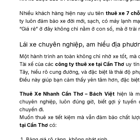
Nhiều khách hàng hiện nay ưu tiên
thuê xe 7 chỗ
ty luôn đảm bảo xe đời mới, sạch, có máy lạnh mạn
“Giá rẻ” ở đây không chỉ nằm ở con số, mà ở trải
Lái xe chuyên nghiệp, am hiểu địa phươ
Một hành trình an toàn không chỉ nhờ xe tốt, mà c
Tài xế của các
công ty thuê xe tại Cần Thơ
uy tín
Tây, hiểu rõ cung đường, và đặc biệt là thái độ phụ
Điều này giúp bạn cảm thấy yên tâm hơn, đặc biệt 
Thuê Xe Nhanh Cần Thơ – Bách Việt
hiện là m
chuyên nghiệp, luôn đúng giờ, biết gợi ý tuyế
chuyến đi.
Muốn thuê xe tiết kiệm mà vẫn đảm bảo chất lượn
tại Cần Thơ
có:
Bảng giá rõ ràng, không phát sinh.