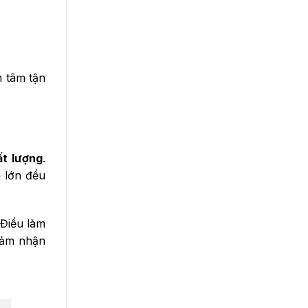
 tâm tận
t lượng
.
 lớn đều
 Điều làm
cảm nhận