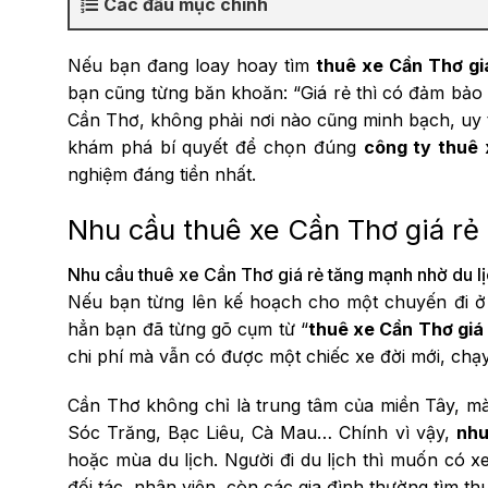
Các đầu mục chính
Nếu bạn đang loay hoay tìm
thuê xe Cần Thơ gi
bạn cũng từng băn khoăn: “Giá rẻ thì có đảm bảo 
Cần Thơ, không phải nơi nào cũng minh bạch, uy t
khám phá bí quyết để chọn đúng
công ty thuê 
nghiệm đáng tiền nhất.
Nhu cầu thuê xe Cần Thơ giá rẻ
Nhu cầu thuê xe Cần Thơ giá rẻ tăng mạnh nhờ du lịc
Nếu bạn từng lên kế hoạch cho một chuyến đi ở C
hẳn bạn đã từng gõ cụm từ “
thuê xe Cần Thơ giá
chi phí mà vẫn có được một chiếc xe đời mới, chạy 
Cần Thơ không chỉ là trung tâm của miền Tây, mà
Sóc Trăng, Bạc Liêu, Cà Mau… Chính vì vậy,
nhu
hoặc mùa du lịch. Người đi du lịch thì muốn có x
đối tác, nhân viên, còn các gia đình thường tìm t