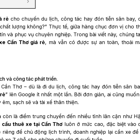
á rẻ
cho chuyến du lịch, công tác hay đón tiễn sân bay,
chất lượng không?” Thực tế, giữa hàng chục đơn vị cho th
ín và phục vụ chuyên nghiệp. Trong bài viết này, chúng t
xe Cần Thơ giá rẻ
, mà vẫn có được sự an toàn, thoải má
h và công tác phát triển.
ần Thơ – dù là đi du lịch, công tác hay đón tiễn sân b
 rẻ
” lên Google ít nhất một lần. Bởi đơn giản, ai cũng muốn 
êm, sạch sẽ và tài xế thân thiện.
 còn là điểm trung chuyển đến nhiều tỉnh lân cận như H
 cầu thuê xe tại Cần Thơ
luôn ở mức cao, đặc biệt vào dị
e riêng để chủ động lịch trình, doanh nghiệp lại cần xe đ
huê xe 7 chỗ cho những chuyến đi cuối tuần.