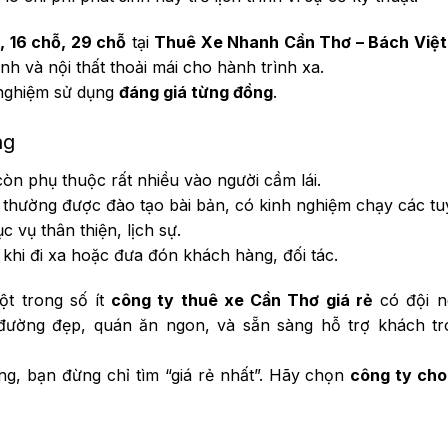
, 16 chỗ, 29 chỗ
tại
Thuê Xe Nhanh Cần Thơ – Bách Việt
h và nội thất thoải mái cho hành trình xa.
 nghiệm sử dụng
đáng giá từng đồng
.
ng
òn phụ thuộc rất nhiều vào người cầm lái.
 thường được đào tạo bài bản, có kinh nghiệm chạy các t
c vụ thân thiện, lịch sự.
khi đi xa hoặc đưa đón khách hàng, đối tác.
ột trong số ít
công ty thuê xe Cần Thơ giá rẻ
có đội ng
n đường đẹp, quán ăn ngon, và sẵn sàng hỗ trợ khách tr
g, bạn đừng chỉ tìm “giá rẻ nhất”. Hãy chọn
công ty cho