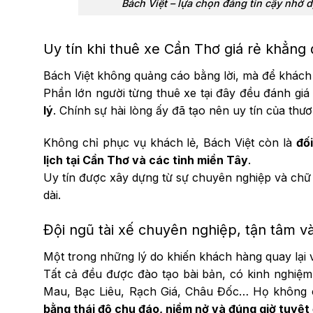
Bách Việt – lựa chọn đáng tin cậy nhờ 
Uy tín khi thuê xe Cần Thơ giá rẻ khẳng 
Bách Việt không quảng cáo bằng lời, mà để khách 
Phần lớn người từng thuê xe tại đây đều đánh gi
lý
. Chính sự hài lòng ấy đã tạo nên uy tín của thươ
Không chỉ phục vụ khách lẻ, Bách Việt còn là
đố
lịch tại Cần Thơ và các tỉnh miền Tây
.
Uy tín được xây dựng từ sự chuyên nghiệp và chữ “
dài.
Đội ngũ tài xế chuyên nghiệp, tận tâm v
Một trong những lý do khiến khách hàng quay lại 
Tất cả đều được đào tạo bài bản, có kinh nghiệ
Mau, Bạc Liêu, Rạch Giá, Châu Đốc… Họ không ch
bằng thái độ chu đáo, niềm nở và đúng giờ tuyệt 