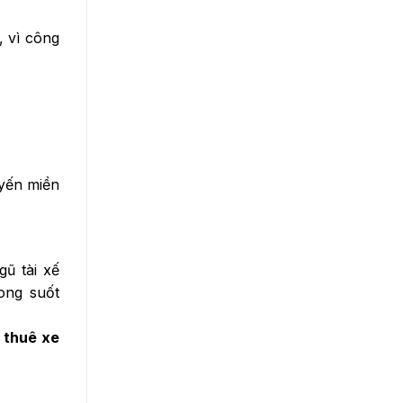
, vì công
uyến miền
ũ tài xế
ong suốt
 thuê xe