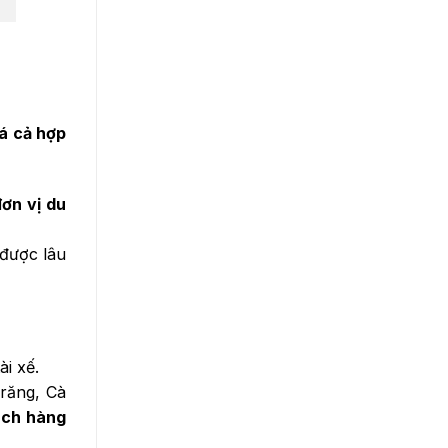
iá cả hợp
đơn vị du
 được lâu
ài xế.
răng, Cà
ách hàng