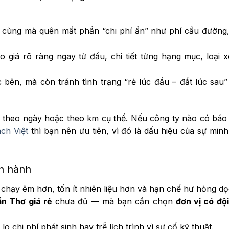
i cùng mà quên mất phần “chi phí ẩn” như phí cầu đường
 giá rõ ràng ngay từ đầu, chi tiết từng hạng mục, loại 
bên, mà còn tránh tình trạng “rẻ lúc đầu – đắt lúc sau”
theo ngày hoặc theo km cụ thể. Nếu công ty nào có báo 
ch Việt
thì bạn nên ưu tiên, vì đó là dấu hiệu của sự min
ận hành
 chạy êm hơn, tốn ít nhiên liệu hơn và hạn chế hư hỏng d
n Thơ giá rẻ
chưa đủ — mà bạn cần chọn
đơn vị có độ
 chi phí phát sinh hay trễ lịch trình vì sự cố kỹ thuật.