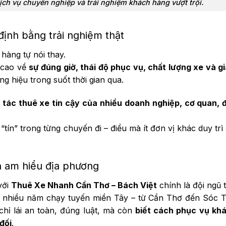
dịch vụ chuyên nghiệp và trải nghiệm khách hàng vượt trội.
định bằng trải nghiệm thật
hàng tự nói thay.
á cao về
sự đúng giờ, thái độ phục vụ, chất lượng xe và g
ng hiệu trong suốt thời gian qua.
i tác thuê xe tin cậy của nhiều doanh nghiệp, cơ quan, 
tín” trong từng chuyến đi – điều mà ít đơn vị khác duy trì
à am hiểu địa phương
với
Thuê Xe Nhanh Cần Thơ – Bách Việt
chính là đội ngũ t
m nhiều năm chạy tuyến miền Tây – từ Cần Thơ đến Sóc T
ỉ lái an toàn, đúng luật, mà còn
biết cách phục vụ kh
đối
.