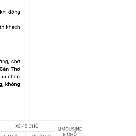
 khi đồng
hân khách
ường, chờ
 Cần Thơ
 lựa chọn
ng, không
XE 45 CHỖ
LIMOUSINE
9 CHỖ