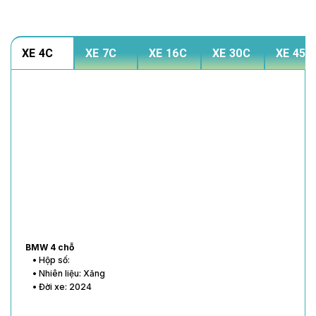
XE 4C
XE 7C
XE 16C
XE 30C
XE 45C
BMW 4 chỗ
• Hộp số:
• Nhiên liệu: Xăng
• Đời xe: 2024