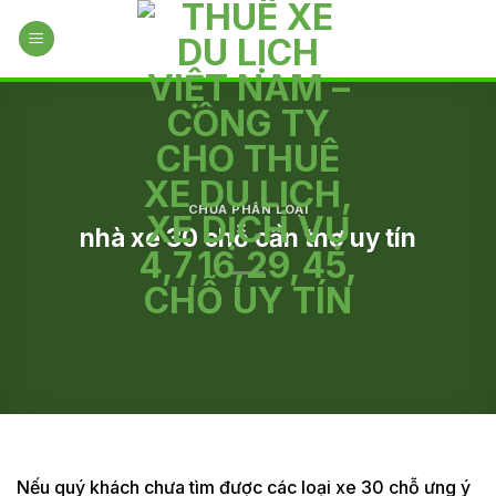
Skip
to
content
CHƯA PHÂN LOẠI
nhà xe 30 chỗ cần thơ uy tín
Nếu quý khách chưa tìm được các loại xe 30 chỗ ưng ý