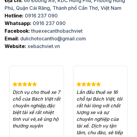
Địa chỉ:
66 Đường A9, KDC Hưng Phú, Phường Hưng
Phú, Quận Cái Răng, Thành phố Cần Thơ, Việt Nam
Hotline:
0916 237 090
Whatsapp:
0916 237 090
Facebook:
thuexecanthobachviet
Email:
dulichotocantho@gmail.com
Website:
xebachviet.vn
e 4
Dịch vụ cho thuê xe 7
Lần đầu thuê xe 16
Xe
rất
chỗ của Bách Việt rất
chỗ tại Bách Việt, tôi
tà
ện
chuyên nghiệp,đặc
rất hài lòng với chất
rấ
iểu
biệt tài xế rất nhiệt
lượng xe và sự
th
ôn
tình vui vẻ,sẽ ủng hộ
chuyên nghiệp của
đá
thường xuyên
tài xế. Dịch vụ tận
th
ng
tâm, chu đáo, sẽ tiếp
ch