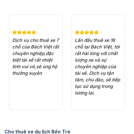
e 4
Dịch vụ cho thuê xe 7
Lần đầu thuê xe 16
Xe
rất
chỗ của Bách Việt rất
chỗ tại Bách Việt, tôi
tà
ện
chuyên nghiệp,đặc
rất hài lòng với chất
rấ
iểu
biệt tài xế rất nhiệt
lượng xe và sự
th
ôn
tình vui vẻ,sẽ ủng hộ
chuyên nghiệp của
đá
thường xuyên
tài xế. Dịch vụ tận
th
ng
tâm, chu đáo, sẽ tiếp
ch
tục sử dụng trong
ho
tương lai.
Cho thuê xe du lịch Bến Tre