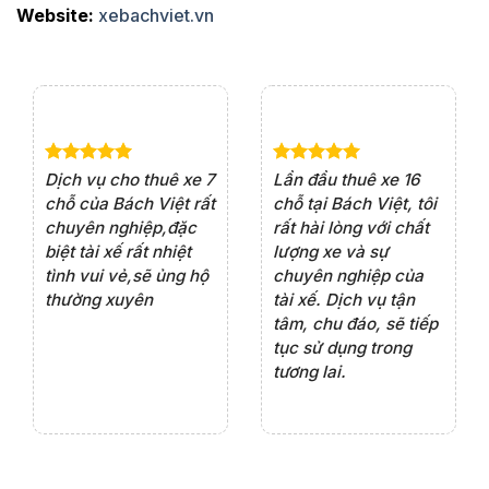
Website:
xebachviet.vn
e 4
Dịch vụ cho thuê xe 7
Lần đầu thuê xe 16
Xe
rất
chỗ của Bách Việt rất
chỗ tại Bách Việt, tôi
tà
ện
chuyên nghiệp,đặc
rất hài lòng với chất
rấ
iểu
biệt tài xế rất nhiệt
lượng xe và sự
th
ôn
tình vui vẻ,sẽ ủng hộ
chuyên nghiệp của
đá
thường xuyên
tài xế. Dịch vụ tận
th
ng
tâm, chu đáo, sẽ tiếp
ch
tục sử dụng trong
ho
tương lai.