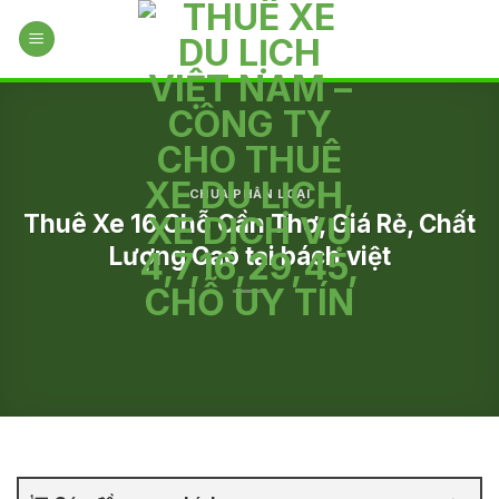
Skip
to
content
CHƯA PHÂN LOẠI
Thuê Xe 16 Chỗ Cần Thơ, Giá Rẻ, Chất
Lượng Cao tại bách việt