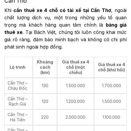
Cần Thơ
Khi
cần thuê xe 4 chỗ có tài xế tại Cần Thơ
, ngoài
chất lượng dịch vụ, một trong những yếu tố quan
trọng mà khách hàng quan tâm chính là
bảng giá
thuê xe
. Tại Bách Việt, chúng tôi luôn công khai mức
giá rõ ràng, đảm bảo minh bạch và không có chi phí
phát sinh ngoài hợp đồng.
Khoảng
Giá thuê xe 4
Giá thuê xe 4
Lộ trình
cách
chỗ (một
chỗ (khứ hồi)
(km)
chiều)
Cần Thơ –
130
1.500.000
1.700.000
Châu Đốc
Cần Thơ –
120
1.200.000
1.500.000
Rạch Giá
Cần Thơ –
220
2.000.000
1.100.000
Hà Tiên
Cần Thơ –