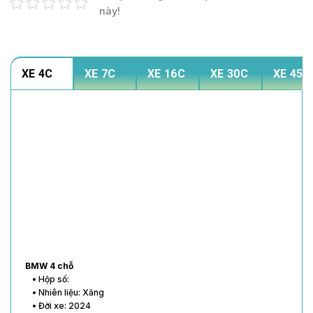
này!
XE 4C
XE 7C
XE 16C
XE 30C
XE 45C
BMW 4 chỗ
• Hộp số:
• Nhiên liệu: Xăng
• Đời xe: 2024