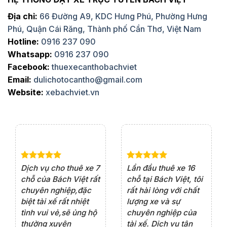
Địa chỉ:
66 Đường A9, KDC Hưng Phú, Phường Hưng
Phú, Quận Cái Răng, Thành phố Cần Thơ, Việt Nam
Hotline:
0916 237 090
Whatsapp:
0916 237 090
Facebook:
thuexecanthobachviet
Email:
dulichotocantho@gmail.com
Website:
xebachviet.vn
e 4
Dịch vụ cho thuê xe 7
Lần đầu thuê xe 16
Xe
rất
chỗ của Bách Việt rất
chỗ tại Bách Việt, tôi
tà
ện
chuyên nghiệp,đặc
rất hài lòng với chất
rấ
iểu
biệt tài xế rất nhiệt
lượng xe và sự
th
ôn
tình vui vẻ,sẽ ủng hộ
chuyên nghiệp của
đá
thường xuyên
tài xế. Dịch vụ tận
th