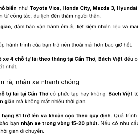
hổ biến
như
Toyota Vios, Honda City, Mazda 3, Hyundai
 từ công tác, du lịch đến thăm người thân.
 giao
, đảm bảo vận hành êm ái, tiết kiệm nhiên liệu và mang
úp hành trình của bạn trở nên thoải mái hơn bao giờ hết.
 xe 4 chỗ tự lái theo tháng tại Cần Thơ
,
Bách Việt
đều 
t nhất.
ờm rà, nhận xe nhanh chóng
ỗ tự lái tại Cần Thơ
có phức tạp hay không.
Bách Việt
tố
n giản
mà không mất nhiều thời gian.
 hạng B1 trở lên và khoản cọc theo quy định
. Quá trìn
 bảo bạn
nhận xe trong vòng 15-20 phút
. Nếu có nhu cầ
thời gian di chuyển.