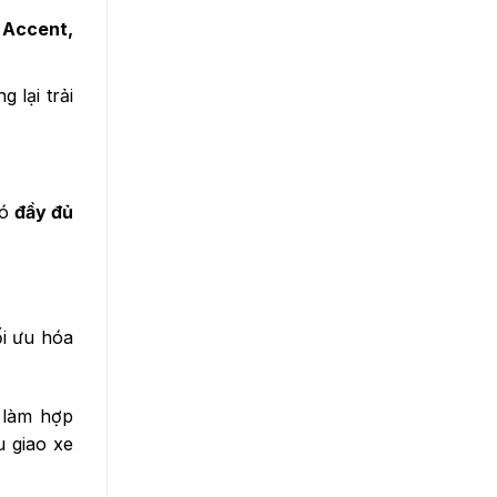
 Accent,
 lại trải
có
đầy đủ
i ưu hóa
h làm hợp
u giao xe