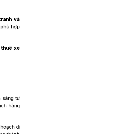
tranh và
e phù hợp
 thuê xe
n sàng tư
hách hàng
 hoạch di