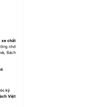
, xe chất
tưởng nhờ
mái, Bách
hơ
.
sóc kỹ
ách Việt