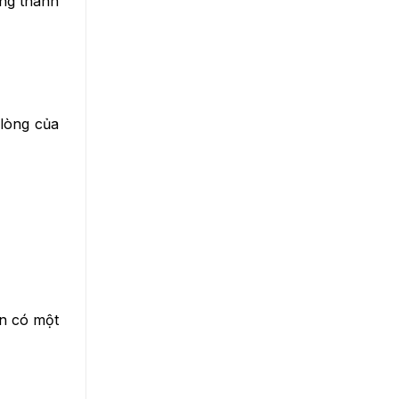
ong thành
 lòng của
ạn có một