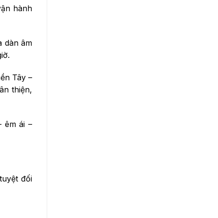
vận hành
và dàn âm
iờ.
iền Tây –
ân thiện,
– êm ái –
tuyệt đối