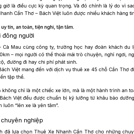
g giờ là điều cực kỳ quan trọng. Và đó chính là lý do vì sa
hanh Cần Thơ – Bách Việt luôn được nhiều khách hàng ti
y tín, an toàn, tiện nghi, tận tâm.
i đông người
 Cà Mau cùng công ty, trường học hay đoàn khách du l
0km – mọi người có thể thoải mái trò chuyện, nghỉ ngơi, 
, đường đi hay chi phí phát sinh.
ách Việt mang đến với dịch vụ thuê xe 45 chỗ Cần Thơ đ
ển tập thể.
n không chỉ là một chiếc xe lớn, mà là một hành trình an t
a Bách Việt đều được chuẩn bị kỹ lưỡng từ khâu bảo dưỡng
 luôn “lên xe là yên tâm”.
xế chuyên nghiệp
h đã lựa chọn Thuê Xe Nhanh Cần Thơ cho những chuyế