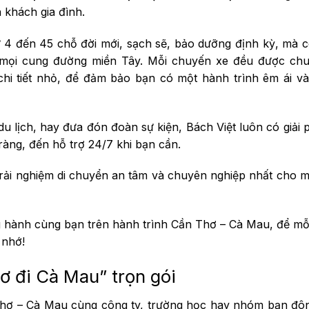
 khách gia đình.
từ 4 đến 45 chỗ đời mới, sạch sẽ, bảo dưỡng định kỳ, mà c
ên mọi cung đường miền Tây. Mỗi chuyến xe đều được chu
chi tiết nhỏ, để đảm bảo bạn có một hành trình êm ái v
u lịch, hay đưa đón đoàn sự kiện, Bách Việt luôn có giải
ràng, đến hỗ trợ 24/7 khi bạn cần.
rải nghiệm di chuyển an tâm và chuyên nghiệp nhất cho 
 hành cùng bạn trên hành trình Cần Thơ – Cà Mau, để mỗ
g nhớ!
ơ đi Cà Mau” trọn gói
hơ – Cà Mau cùng công ty, trường học hay nhóm bạn đôn