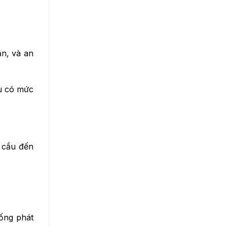
ận, và an
ều có mức
u cầu đến
uống phát