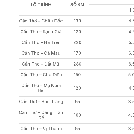
LỘ TRÌNH
SỐ KM
1
Cần Thơ – Châu Đốc
130
4.
Cần Thơ – Rạch Giá
120
4.
Cần Thơ – Hà Tiên
220
5.
Cần Thơ – Cà Mau
170
6.
Cần Thơ – Đất Mũi
280
6.
Cần Thơ – Cha Diệp
150
5.
Cần Thơ – Mẹ Nam
120
4.
Hải
Cần Thơ – Sóc Trăng
65
3.
Cần Thơ – Cảng Trần
100
4.
Đề
Cần Thơ – Vị Thanh
55
3.