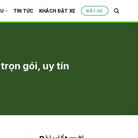
ỆU
TIN TỨC
KHÁCH ĐẶT XE
ĐẶT XE
rọn gói, uy tín