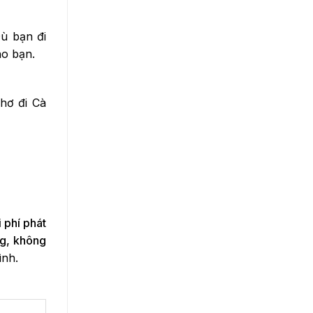
Dù bạn đi
ho bạn.
hơ đi Cà
i phí phát
ng, không
ình.