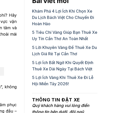
Bài viết mới
Khám Phá 4 Lợi Ích Khi Chọn Xe
 phí? Hãy
Du Lịch Bách Việt Cho Chuyến Đi
 vực vận
Hoàn Hảo
ận tâm và
5 Tiêu Chí Vàng Giúp Bạn Thuê Xe
thoải mái
Uy Tín Cần Thơ An Toàn Nhất
5 Lời Khuyên Vàng Để Thuê Xe Du
Lịch Giá Rẻ Tại Cần Thơ
5 Lợi Ích Bất Ngờ Khi Quyết Định
Thuê Xe Dài Ngày Tại Bách Việt
5 Lợi Ích Vàng Khi Thuê Xe Đi Lễ
Hội Miền Tây 2026!
á”, không
THÔNG TIN ĐẶT XE
năm phục
Quý khách hàng vui lòng điền
àng đầu –
thông tin bên dưới, đội ngũ