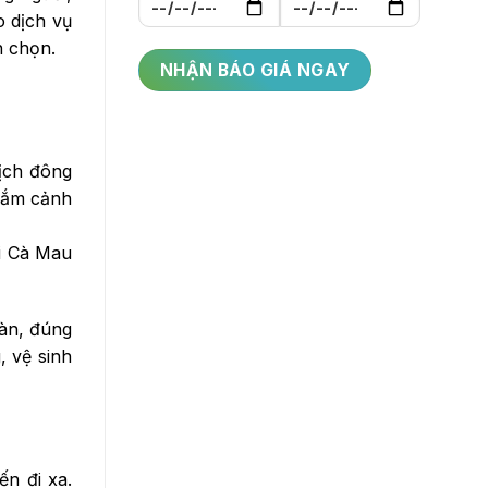
o dịch vụ
n chọn.
ịch đông
ngắm cảnh
i Cà Mau
oàn, đúng
, vệ sinh
n đi xa.