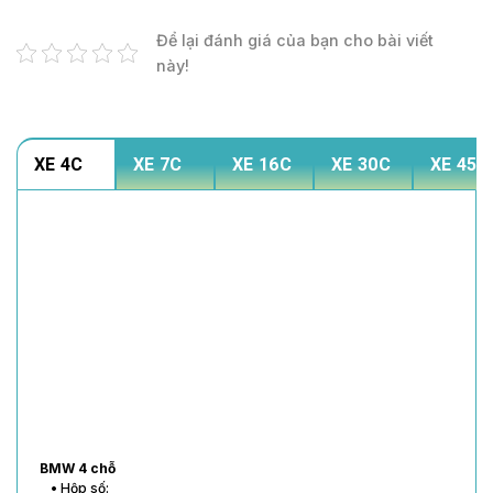
Để lại đánh giá của bạn cho bài viết
này!
XE 4C
XE 7C
XE 16C
XE 30C
XE 45C
BMW 4 chỗ
• Hộp số: