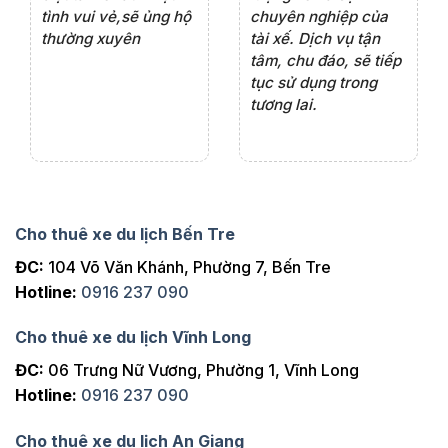
ôn
tình vui vẻ,sẽ ủng hộ
chuyên nghiệp của
đá
thường xuyên
tài xế. Dịch vụ tận
th
ng
tâm, chu đáo, sẽ tiếp
ch
tục sử dụng trong
ho
tương lai.
Cho thuê xe du lịch Bến Tre
ĐC:
104 Võ Văn Khánh, Phường 7, Bến Tre
Hotline:
0916 237 090
Cho thuê xe du lịch Vĩnh Long
ĐC:
06 Trưng Nữ Vương, Phường 1, Vĩnh Long
Hotline:
0916 237 090
Cho thuê xe du lịch An Giang