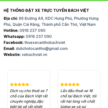
HỆ THỐNG ĐẶT XE TRỰC TUYẾN BÁCH VIỆT
Địa chỉ:
66 Đường A9, KDC Hưng Phú, Phường Hưng
Phú, Quận Cái Răng, Thành phố Cần Thơ, Việt Nam
Hotline:
0916 237 090
Whatsapp:
0916 237 090
Facebook:
thuexecanthobachviet
Email:
dulichotocantho@gmail.com
Website:
xebachviet.vn
e 4
Dịch vụ cho thuê xe 7
Lần đầu thuê xe 16
Xe
rất
chỗ của Bách Việt rất
chỗ tại Bách Việt, tôi
tà
ện
chuyên nghiệp,đặc
rất hài lòng với chất
rấ
iểu
biệt tài xế rất nhiệt
lượng xe và sự
th