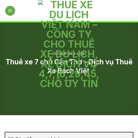
Skip
to
content
CHƯA PHÂN LOẠI
Thuê xe 7 chỗ Cần Thơ – Dịch vụ Thuê
Xe Bách Việt