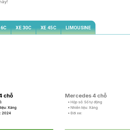
này!
16C
XE 30C
XE 45C
LIMOUSINE
4 chỗ
Mercedes 4 chỗ
ố:
• Hộp số: Số tự động
 liệu: Xăng
• Nhiên liệu: Xăng
e: 2024
• Đời xe: