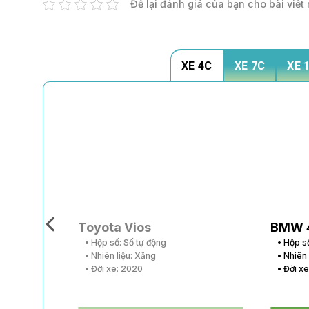
Để lại đánh giá của bạn cho bài viết 
XE 4C
XE 7C
XE 
Toyota Vios
BMW 
• Hộp số: Số tự động
• Hộp s
• Nhiên liệu: Xăng
• Nhiên
• Đời xe: 2020
• Đời x