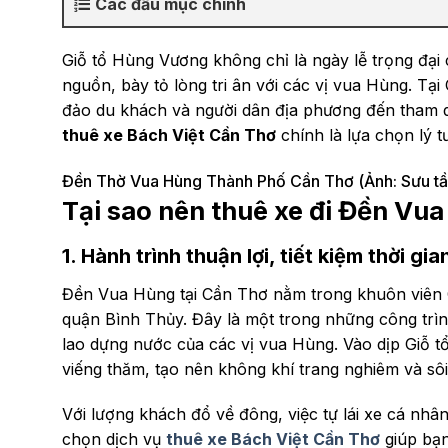
Các đầu mục chính
Giỗ tổ Hùng Vương không chỉ là ngày lễ trọng đại
nguồn, bày tỏ lòng tri ân với các vị vua Hùng. Tạ
đảo du khách và người dân địa phương đến tham qu
thuê xe Bách Việt Cần Thơ
chính là lựa chọn lý t
Đền Thờ Vua Hùng Thành Phố Cần Thơ (Ảnh: Sưu t
Tại sao nên thuê xe đi Đền Vu
1. Hành trình thuận lợi, tiết kiệm thời gia
Đền Vua Hùng tại Cần Thơ nằm trong khuôn viên 
quận Bình Thủy. Đây là một trong những công trì
lao dựng nước của các vị vua Hùng. Vào dịp Giỗ t
viếng thăm, tạo nên không khí trang nghiêm và sô
Với lượng khách đổ về đông, việc tự lái xe cá nhâ
chọn dịch vụ
thuê xe Bách Việt Cần Thơ
giúp bạn