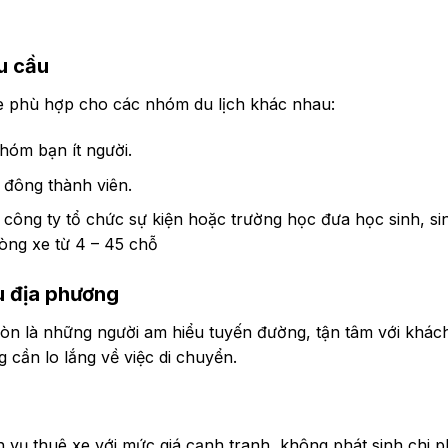
u cầu
e phù hợp cho các nhóm du lịch khác nhau:
óm bạn ít người.
 đông thành viên.
ông ty tổ chức sự kiện hoặc trường học đưa học sinh, si
òng xe từ 4 – 45 chỗ
ểu địa phương
 còn là những người am hiểu tuyến đường, tận tâm với khác
cần lo lắng về việc di chuyển.
 vụ thuê xe với mức giá cạnh tranh, không phát sinh chi p