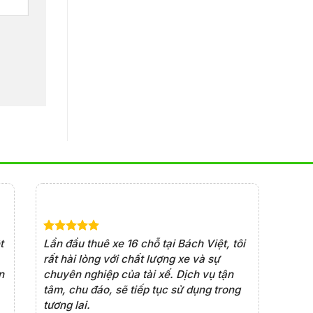
t
Lần đầu thuê xe 16 chỗ tại Bách Việt, tôi
Xe đời mớ
rất hài lòng với chất lượng xe và sự
xe rất an
n
chuyên nghiệp của tài xế. Dịch vụ tận
chọn đán
tâm, chu đáo, sẽ tiếp tục sử dụng trong
những ch
tương lai.
việc.