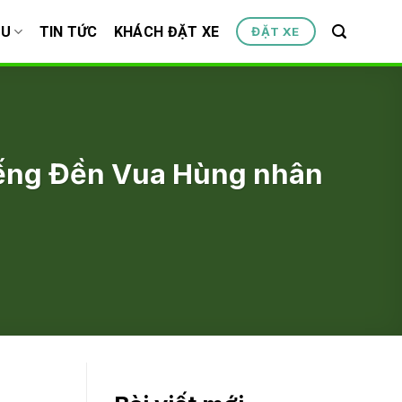
ỆU
TIN TỨC
KHÁCH ĐẶT XE
ĐẶT XE
iếng Đền Vua Hùng nhân