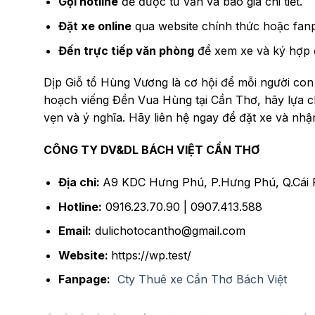
Gọi hotline
để được tư vấn và báo giá chi tiết.
Đặt xe online
qua website chính thức hoặc fanp
Đến trực tiếp văn phòng
để xem xe và ký hợp 
Dịp Giỗ tổ Hùng Vương là cơ hội để mỗi người con 
hoạch viếng Đền Vua Hùng tại Cần Thơ, hãy lựa 
vẹn và ý nghĩa. Hãy liên hệ ngay để đặt xe và nhậ
CÔNG TY DV&DL BÁCH VIỆT CẦN THƠ
Địa chỉ:
A9 KDC Hưng Phú, P.Hưng Phú, Q.Cái 
Hotline:
0916.23.70.90 | 0907.413.588
Email:
dulichotocantho@gmail.com
Website:
https://wp.test/
Fanpage:
Cty Thuê xe Cần Thơ Bách Việt