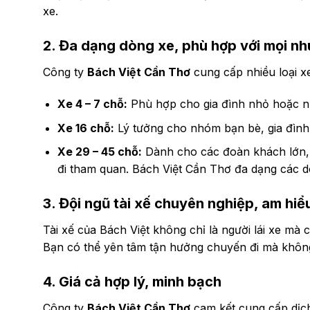
xe.
2. Đa dạng dòng xe, phù hợp với mọi nh
Công ty
Bách Việt Cần Thơ
cung cấp nhiều loại x
Xe 4 – 7 chỗ:
Phù hợp cho gia đình nhỏ hoặc nh
Xe 16 chỗ:
Lý tưởng cho nhóm bạn bè, gia đình
Xe 29 – 45 chỗ:
Dành cho các đoàn khách lớn, c
đi tham quan.
Bách Việt Cần Thơ đa dạng các d
3. Đội ngũ tài xế chuyên nghiệp, am hi
Tài xế của Bách Việt không chỉ là người lái xe mà
Bạn có thể yên tâm tận hưởng chuyến đi mà không 
4. Giá cả hợp lý, minh bạch
Công ty
Bách Việt Cần Thơ
cam kết cung cấp dịch