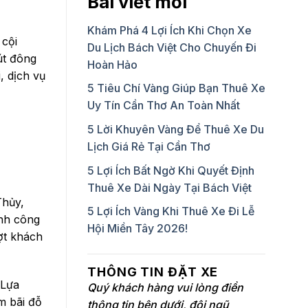
Bài viết mới
Khám Phá 4 Lợi Ích Khi Chọn Xe
 cội
Du Lịch Bách Việt Cho Chuyến Đi
út đông
Hoàn Hảo
, dịch vụ
5 Tiêu Chí Vàng Giúp Bạn Thuê Xe
Uy Tín Cần Thơ An Toàn Nhất
5 Lời Khuyên Vàng Để Thuê Xe Du
Lịch Giá Rẻ Tại Cần Thơ
5 Lợi Ích Bất Ngờ Khi Quyết Định
Thuê Xe Dài Ngày Tại Bách Việt
Thủy,
5 Lợi Ích Vàng Khi Thuê Xe Đi Lễ
inh công
Hội Miền Tây 2026!
ợt khách
THÔNG TIN ĐẶT XE
 Lựa
Quý khách hàng vui lòng điền
m bãi đỗ
thông tin bên dưới, đội ngũ