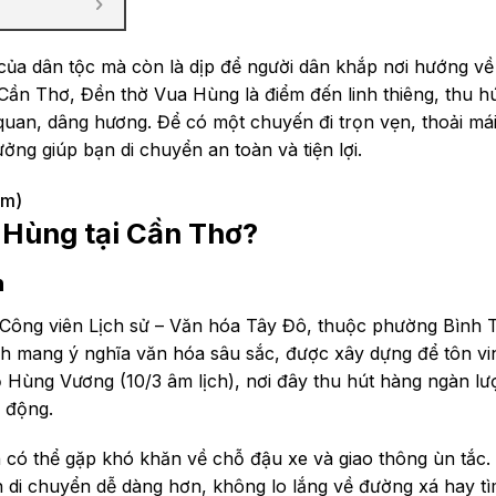
 của dân tộc mà còn là dịp để người dân khắp nơi hướng về
i Cần Thơ, Đền thờ Vua Hùng là điểm đến linh thiêng, thu h
an, dâng hương. Để có một chuyến đi trọn vẹn, thoải mái
ưởng giúp bạn di chuyển an toàn và tiện lợi.
ầm)
a Hùng tại Cần Thơ?
n
Công viên Lịch sử – Văn hóa Tây Đô, thuộc phường Bình 
nh mang ý nghĩa văn hóa sâu sắc, được xây dựng để tôn v
ổ Hùng Vương (10/3 âm lịch), nơi đây thu hút hàng ngàn lư
i động.
n có thể gặp khó khăn về chỗ đậu xe và giao thông ùn tắc.
 di chuyển dễ dàng hơn, không lo lắng về đường xá hay tì