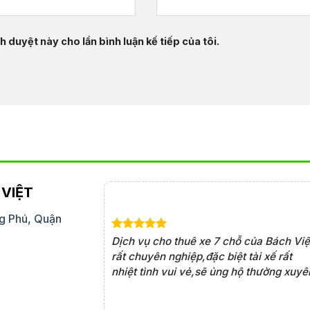
h duyệt này cho lần bình luận kế tiếp của tôi.
VIỆT
g Phú, Quận
 chỗ của Bách Việt
Dịch vụ cho thuê xe 7 chỗ của Bách Việ
n lợi. Tài xế rất am
rất chuyên nghiệp,đặc biệt tài xế rất
uôn đúng giờ, khiến
nhiệt tình vui vẻ,sẽ ủng hộ thường xuyê
i thật thoải mái.