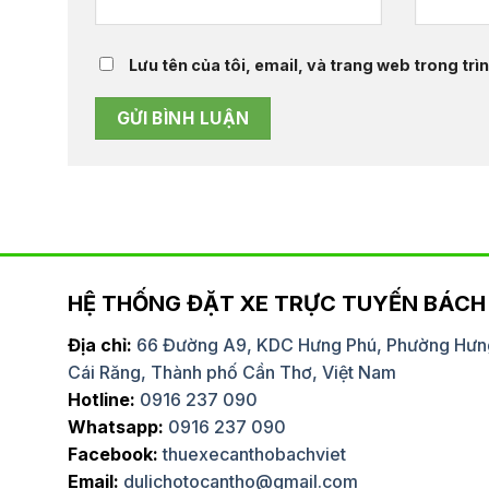
Lưu tên của tôi, email, và trang web trong trìn
HỆ THỐNG ĐẶT XE TRỰC TUYẾN BÁCH 
Địa chỉ:
66 Đường A9, KDC Hưng Phú, Phường Hưn
Cái Răng, Thành phố Cần Thơ, Việt Nam
huê xe limousine của Bách Việt
Dịch vụ cho thuê xe 4
Hotline:
0916 237 090
ến đi xa. Dịch vụ không chỉ đạt
rất nhanh chóng và tiệ
Whatsapp:
0916 237 090
 tài xế còn rất vui vẻ, hỗ trợ hết
hiểu tuyến đường và l
t hài lòng và chắc chắn sẽ thuê
chuyến đi của chúng tô
Facebook:
thuexecanthobachviet
Email:
dulichotocantho@gmail.com