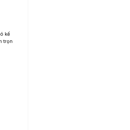
có kế
m trọn