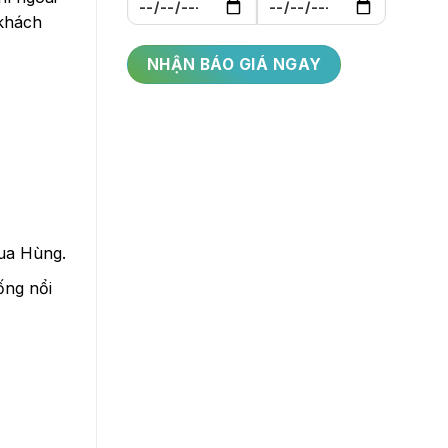
 khách
Vua Hùng.
ống nổi