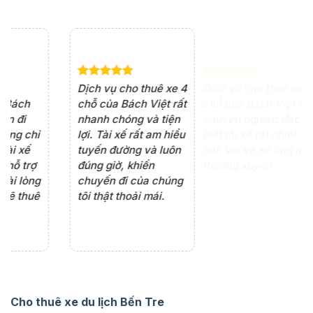
e 4
Dịch vụ cho thuê xe 7
Lần đầu thuê xe 16
Xe
rất
chỗ của Bách Việt rất
chỗ tại Bách Việt, tôi
tà
ện
chuyên nghiệp,đặc
rất hài lòng với chất
rấ
iểu
biệt tài xế rất nhiệt
lượng xe và sự
th
ôn
tình vui vẻ,sẽ ủng hộ
chuyên nghiệp của
đá
thường xuyên
tài xế. Dịch vụ tận
th
ng
tâm, chu đáo, sẽ tiếp
ch
tục sử dụng trong
ho
tương lai.
Cho thuê xe du lịch Bến Tre