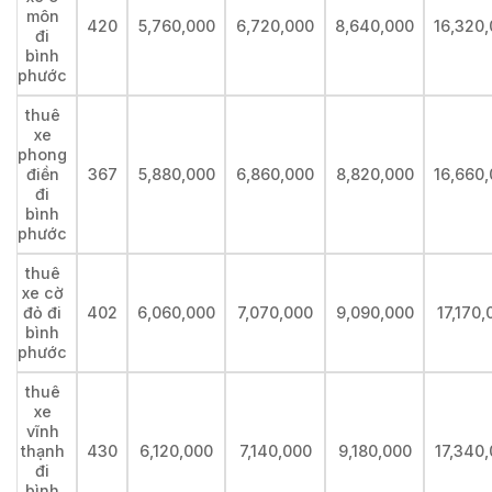
môn
420
5,760,000
6,720,000
8,640,000
16,320
đi
bình
phước
thuê
xe
phong
điền
367
5,880,000
6,860,000
8,820,000
16,660
đi
bình
phước
thuê
xe cờ
đỏ đi
402
6,060,000
7,070,000
9,090,000
17,170,
bình
phước
thuê
xe
vĩnh
thạnh
430
6,120,000
7,140,000
9,180,000
17,340
đi
bình