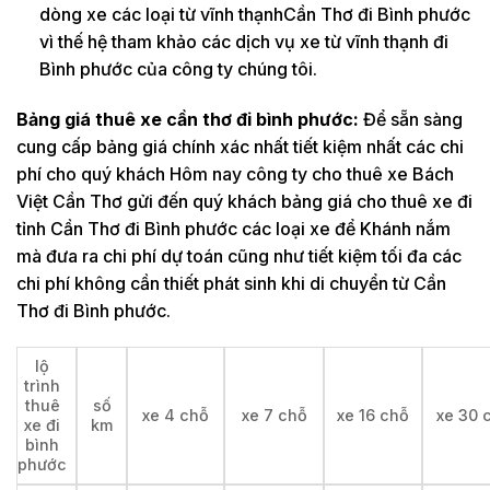
dòng xe các loại từ vĩnh thạnhCần Thơ đi Bình phước
vì thế hệ tham khảo các dịch vụ xe từ vĩnh thạnh đi
Bình phước của công ty chúng tôi.
Bảng giá thuê xe cần thơ đi bình phước:
Để sẵn sàng
cung cấp bảng giá chính xác nhất tiết kiệm nhất các chi
phí cho quý khách Hôm nay công ty cho thuê xe Bách
Việt Cần Thơ gửi đến quý khách bảng giá cho thuê xe đi
tỉnh Cần Thơ đi Bình phước các loại xe để Khánh nắm
mà đưa ra chi phí dự toán cũng như tiết kiệm tối đa các
chi phí không cần thiết phát sinh khi di chuyển từ Cần
Thơ đi Bình phước.
lộ
trình
thuê
số
xe 4 chỗ
xe 7 chỗ
xe 16 chỗ
xe 30 
xe đi
km
bình
phước