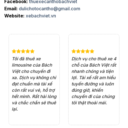
Facebook:
thuexecanthobachviet
Email:
dulichotocantho@gmail.com
Website:
xebachviet.vn
e 4
Dịch vụ cho thuê xe 7
Lần đầu thuê xe 16
Xe
rất
chỗ của Bách Việt rất
chỗ tại Bách Việt, tôi
tà
ện
chuyên nghiệp,đặc
rất hài lòng với chất
rấ
iểu
biệt tài xế rất nhiệt
lượng xe và sự
th
ôn
tình vui vẻ,sẽ ủng hộ
chuyên nghiệp của
đá
thường xuyên
tài xế. Dịch vụ tận
th
ng
tâm, chu đáo, sẽ tiếp
ch
tục sử dụng trong
ho
tương lai.