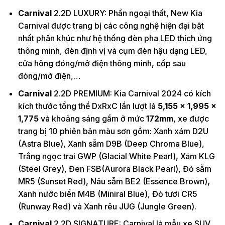
Carnival
2.2D LUXURY: Phần ngoại thất, New Kia
Carnival được trang bị các công nghệ hiện đại bật
nhất phân khúc như hệ thống đèn pha LED thích ứng
thông minh, đèn định vị và cụm đèn hậu dạng LED,
cửa hông đóng/mở điện thông minh, cốp sau
đóng/mở điện,…
Carnival
2.2D PREMIUM: Kia Carnival 2024 có kích
kích thước tổng thể DxRxC lần lượt là
5,155 x 1,995 x
1,775
và khoảng sáng gầm ở mức
172mm
, xe được
trang bị 10 phiên bản màu sơn gồm: Xanh xám D2U
(Astra Blue), Xanh sẫm D9B (Deep Chroma Blue),
Trắng ngọc trai GWP (Glacial White Pearl), Xám KLG
(Steel Grey), Đen FSB(Aurora Black Pearl), Đỏ sẫm
MR5 (Sunset Red), Nâu sẫm BE2 (Essence Brown),
Xanh nước biển M4B (Miniral Blue), Đỏ tươi CR5
(Runway Red) và Xanh rêu JUG (Jungle Green).
Carnival
2.2D SIGNATURE: Carnival là mẫu xe SUV