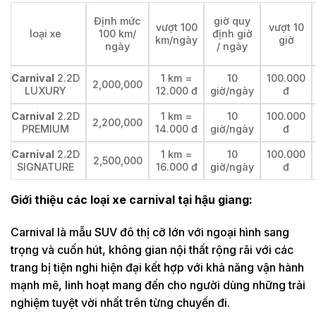
Định mức
giờ quy
vượt 100
vượt 10
loại xe
100 km/
định giờ
km/ngày
giờ
ngày
/ ngày
Carnival
2.2D
1 km =
10
100.000
2,000,000
LUXURY
12.000 đ
giờ/ngày
đ
Carnival
2.2D
1 km =
10
100.000
2,200,000
PREMIUM
14.000 đ
giờ/ngày
đ
Carnival
2.2D
1 km =
10
100.000
2,500,000
SIGNATURE
16.000 đ
giờ/ngày
đ
Giới thiệu các loại xe carnival tại hậu giang:
Carnival là mẫu SUV đô thị cỡ lớn với ngoại hình sang
trọng và cuốn hút, không gian nội thất rộng rãi với các
trang bị tiện nghi hiện đại kết hợp với khả năng vận hành
mạnh mẽ, linh hoạt mang đến cho người dùng những trải
nghiệm tuyệt vời nhất trên từng chuyến đi.