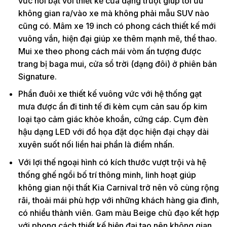
vức nổi bật với thiết kế cửa dạng trượt giúp tối ưu
không gian ra/vào xe mà không phải mẫu SUV nào
cũng có. Mâm xe 19 inch có phong cách thiết kế mới
vuông vắn, hiện đại giúp xe thêm mạnh mẽ, thể thao.
Mui xe theo phong cách mái vòm ấn tượng được
trang bị baga mui, cửa sổ trời (dạng đôi) ở phiên bản
Signature.
Phần đuôi xe thiết kế vuông vức với hệ thống gạt
mưa được ẩn đi tinh tế đi kèm cụm cản sau ốp kim
loại tạo cảm giác khỏe khoắn, cứng cáp. Cụm đèn
hậu dạng LED với đồ họa đặt dọc hiện đại chạy dài
xuyên suốt nối liền hai phần là điểm nhấn.
Với lợi thế ngoại hình có kích thước vượt trội và hệ
thống ghế ngồi bố trí thông minh, linh hoạt giúp
không gian nội thất Kia Carnival trở nên vô cùng rộng
rãi, thoải mái phù hợp với những khách hàng gia đình,
có nhiều thành viên. Gam màu Beige chủ đạo kết hợp
với phong cách thiết kế hiện đại tạo nên không gian