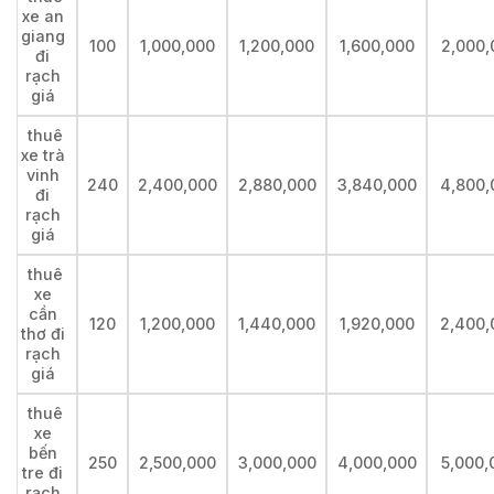
xe an
giang
100
1,000,000
1,200,000
1,600,000
2,000,
đi
rạch
giá
thuê
xe trà
vinh
240
2,400,000
2,880,000
3,840,000
4,800,
đi
rạch
giá
thuê
xe
cần
120
1,200,000
1,440,000
1,920,000
2,400,
thơ đi
rạch
giá
thuê
xe
bến
250
2,500,000
3,000,000
4,000,000
5,000,
tre đi
rạch