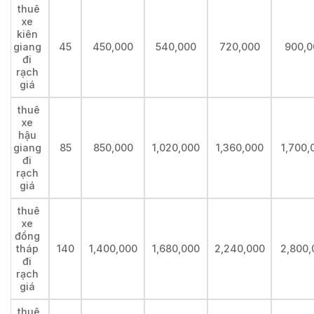
thuê
xe
kiên
giang
45
450,000
540,000
720,000
900,0
đi
rạch
giá
thuê
xe
hậu
giang
85
850,000
1,020,000
1,360,000
1,700,
đi
rạch
giá
thuê
xe
đồng
tháp
140
1,400,000
1,680,000
2,240,000
2,800,
đi
rạch
giá
thuê