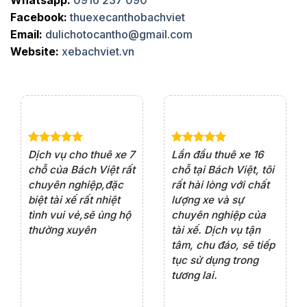
Whatsapp:
0916 237 090
Facebook:
thuexecanthobachviet
Email:
dulichotocantho@gmail.com
Website:
xebachviet.vn
e 4
Dịch vụ cho thuê xe 7
Lần đầu thuê xe 16
Xe
rất
chỗ của Bách Việt rất
chỗ tại Bách Việt, tôi
tà
ện
chuyên nghiệp,đặc
rất hài lòng với chất
rấ
iểu
biệt tài xế rất nhiệt
lượng xe và sự
th
ôn
tình vui vẻ,sẽ ủng hộ
chuyên nghiệp của
đá
thường xuyên
tài xế. Dịch vụ tận
th
ng
tâm, chu đáo, sẽ tiếp
ch
tục sử dụng trong
ho
tương lai.