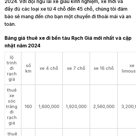
2024. Với đội ngũ lái xe giàu kinh nghiệm, xe mới và
đầy đủ các loại xe từ 4 chỗ đến 45 chỗ, chúng tôi đảm
bảo sẽ mang đến cho bạn một chuyến đi thoải mái và an
toàn.
Bảng giá thuê xe đi bến tàu Rạch Giá mới nhất và cập
nhật năm 2024
lộ
trình
số
xe
đi
xe 4 chỗ
xe 7 chỗ
xe 16 chỗ
km
limous
rạch
giá
thuê
xe
sóc
trăng
160
1,600,000
1,920,000
2,560,000
3,200,
đi
rạch
giá
thuê