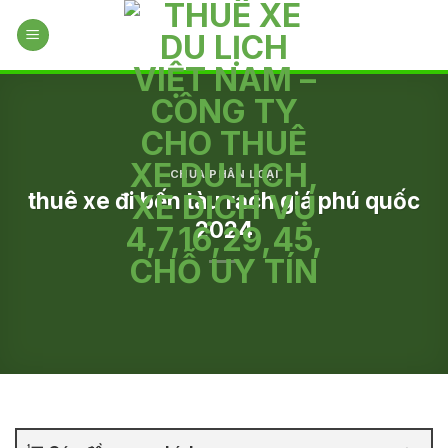
Skip
to
content
CHƯA PHÂN LOẠI
thuê xe đi bến tàu rạch giá phú quốc
2024