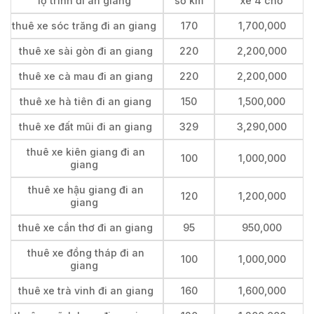
lộ trình đi an giang
số km
xe 4 chỗ
thuê xe sóc trăng đi an giang
170
1,700,000
thuê xe sài gòn đi an giang
220
2,200,000
thuê xe cà mau đi an giang
220
2,200,000
thuê xe hà tiên đi an giang
150
1,500,000
thuê xe đất mũi đi an giang
329
3,290,000
thuê xe kiên giang đi an
100
1,000,000
giang
thuê xe hậu giang đi an
120
1,200,000
giang
thuê xe cần thơ đi an giang
95
950,000
thuê xe đồng tháp đi an
100
1,000,000
giang
thuê xe trà vinh đi an giang
160
1,600,000