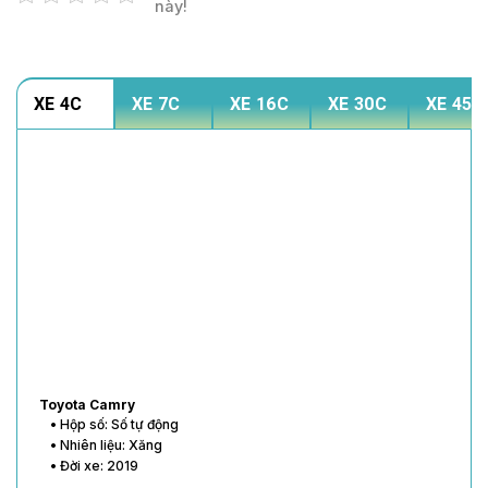
này!
XE 4C
XE 7C
XE 16C
XE 30C
XE 45C
Toyota Vios
• Hộp số: Số tự động
• Nhiên liệu: Xăng
• Đời xe: 2020