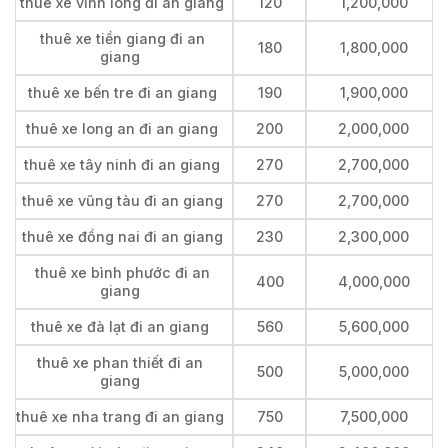
thuê xe vĩnh long đi an giang
120
1,200,000
thuê xe tiền giang đi an
180
1,800,000
giang
thuê xe bến tre đi an giang
190
1,900,000
thuê xe long an đi an giang
200
2,000,000
thuê xe tây ninh đi an giang
270
2,700,000
thuê xe vũng tàu đi an giang
270
2,700,000
thuê xe đồng nai đi an giang
230
2,300,000
thuê xe bình phước đi an
400
4,000,000
giang
thuê xe đà lạt đi an giang
560
5,600,000
thuê xe phan thiết đi an
500
5,000,000
giang
thuê xe nha trang đi an giang
750
7,500,000