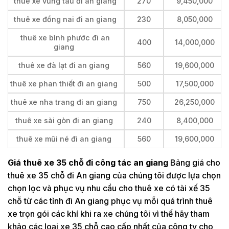
thuê xe vũng tàu đi an giang
270
9,450,000
thuê xe đồng nai đi an giang
230
8,050,000
thuê xe bình phước đi an
400
14,000,000
giang
thuê xe đà lạt đi an giang
560
19,600,000
thuê xe phan thiết đi an giang
500
17,500,000
thuê xe nha trang đi an giang
750
26,250,000
thuê xe sài gòn đi an giang
240
8,400,000
thuê xe mũi né đi an giang
560
19,600,000
Giá thuê xe 35 chỗ đi công tác an giang
Bảng giá cho
thuê xe 35 chỗ đi An giang của chúng tôi được lựa chọn
chọn lọc và phục vụ nhu cầu cho thuê xe có tài xế 35
chỗ từ các tỉnh đi An giang phục vụ mỗi quá trình thuê
xe trọn gói các khí khi ra xe chúng tôi vì thế hãy tham
khảo các loại xe 35 chỗ cao cấp nhất của công ty cho