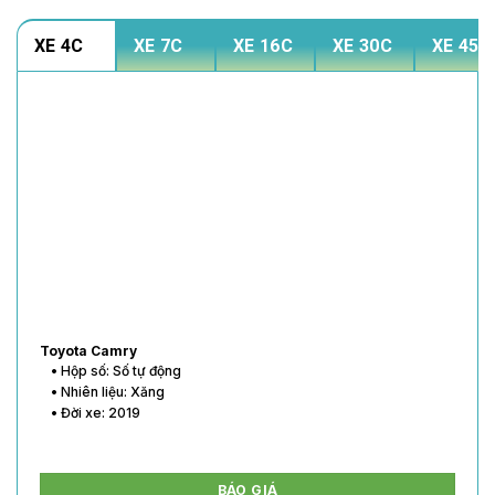
XE 4C
XE 7C
XE 16C
XE 30C
XE 45C
Toyota Vios
• Hộp số: Số tự động
• Nhiên liệu: Xăng
• Đời xe: 2020
BÁO GIÁ