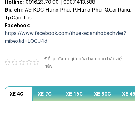
Hotline:
0916.23.70.90 | 0907.413.588
Địa chỉ:
A9 KDC Hưng Phú, P.Hưng Phú, Q.Cái Răng,
Tp.Cần Thơ
Facebook:
https://www.facebook.com/thuexecanthobachviet?
mibextid=LQQJ4d
Để lại đánh giá của bạn cho bài viết
này!
XE 4C
XE 7C
XE 16C
XE 30C
XE 45C