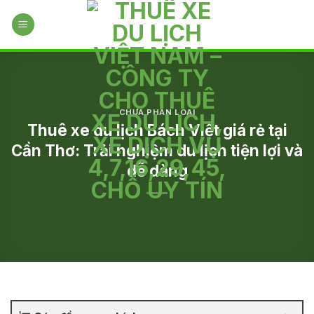
Skip
to
content
CHƯA PHÂN LOẠI
Thuê xe du lịch Bách Việt giá rẻ tại
Cần Thơ: Trải nghiệm du lịch tiện lợi và
dễ dàng