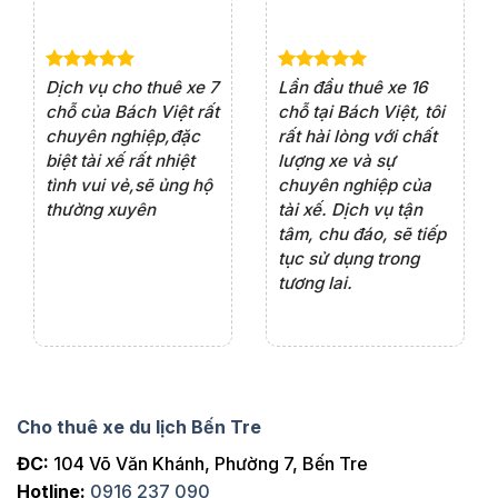
e 4
Dịch vụ cho thuê xe 7
Lần đầu thuê xe 16
Xe
rất
chỗ của Bách Việt rất
chỗ tại Bách Việt, tôi
tà
ện
chuyên nghiệp,đặc
rất hài lòng với chất
rấ
iểu
biệt tài xế rất nhiệt
lượng xe và sự
th
ôn
tình vui vẻ,sẽ ủng hộ
chuyên nghiệp của
đá
thường xuyên
tài xế. Dịch vụ tận
th
ng
tâm, chu đáo, sẽ tiếp
ch
tục sử dụng trong
ho
tương lai.
Cho thuê xe du lịch Bến Tre
ĐC:
104 Võ Văn Khánh, Phường 7, Bến Tre
Hotline:
0916 237 090