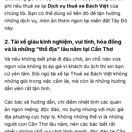
phí nếu thuê xe tại
Dịch vụ thuê xe Bách Việt
của
chúng tôi. Bạn có thể dùng số tiền đó để tận hưởng
những dịch vụ, món ăn thơm ngon tại miền đất Tây Đô
này.
2. Tài xế giàu kinh nghiệm, vui tính, hòa đồng
và là những “thổ địa” lâu năm tại Cần Thơ
Và nếu không biết phải đi đâu chơi, ăn chỗ nào vừa
ngon vừa không bị ép giá vì khách du lịch thì xin bạn
cứ yên tâm. Đội ngũ tài xế tại Thuê xe Bách Việt không
những giỏi trong việc cầm lái, mà còn là những hướng
dẫn viên rất tận tình.
Các bác sẽ hướng dẫn, chỉ điểm nhiệt tình các quán
ăn ngon miệng, độc đáo, no bụng nhưng với mức giá
địa phương cực hợp lý. Không những thế vì là những
người con Cần Thơ lâu năm, nên các bác biết rất
nhiều những chỗ vui chơi lành mạnh, độc đáo tại Cần