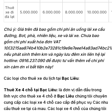
Thuê
xe đi
5.000.000
6.000.000
8.000.000
10.000.000
đà lạt
Chú ý: Giá trên đã bao gồm chi phí ăn uống lái xe cầu
đường, Bot, phà, nhiên liệu, xe và lái xe. Chưa bao
gồm chi phí xuất hóa đơn VAT
10{3215aa874b410b2e73281c19e9e7eee14a83ad74bc21
nếu phát sinh thêm km và ngày lưu đêm xin liên hệ lại
hotline: 0916.237.090 để được tư vấn thêm về chi phí
xin cảm ơn vì bất tiện này!
Các loại cho thuê xe du lịch tại
Bạc Liêu
:
Thuê Xe 4 chỗ tại
Bạc Liêu:
là đơn vị dẫn đầu trong
lĩnh vực cho thuê xe 4 chỗ ở
Bạc Liêu
chúng tôi chuyên
cung cấp các loại xe 4 chỗ cao cấp để phục vụ Các nhu
cầu thuê xe tại cà mau. Các loại xe 4 chỗ của chúng tôi