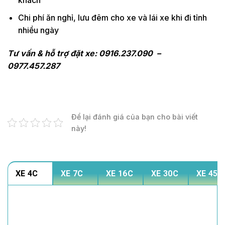
khách
Chi phí ăn nghỉ, lưu đêm cho xe và lái xe khi đi tỉnh
nhiều ngày
Tư vấn & hỗ trợ đặt xe: 0916.237.090 –
0977.457.287
Để lại đánh giá của bạn cho bài viết
này!
XE 4C
XE 7C
XE 16C
XE 30C
XE 45C