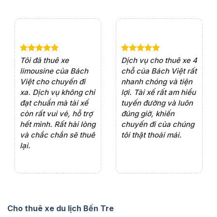
e 4
Dịch vụ cho thuê xe 7
Lần đầu thuê xe 16
Xe
rất
chỗ của Bách Việt rất
chỗ tại Bách Việt, tôi
tà
ện
chuyên nghiệp,đặc
rất hài lòng với chất
rấ
iểu
biệt tài xế rất nhiệt
lượng xe và sự
th
ôn
tình vui vẻ,sẽ ủng hộ
chuyên nghiệp của
đá
thường xuyên
tài xế. Dịch vụ tận
th
ng
tâm, chu đáo, sẽ tiếp
ch
tục sử dụng trong
ho
tương lai.
Cho thuê xe du lịch Bến Tre