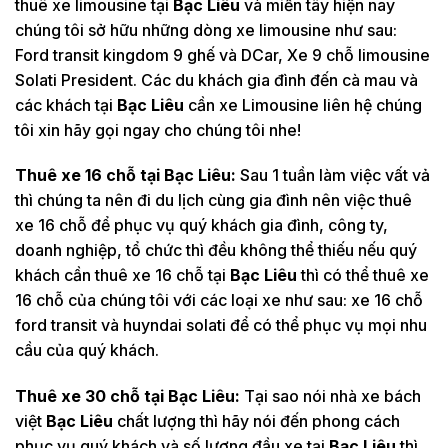
thuê xe limousine tại
Bạc Liêu
và miền tây hiện nay
chúng tôi sở hữu những dòng xe limousine như sau:
Ford transit kingdom 9 ghế và DCar, Xe 9 chỗ limousine
Solati President. Các du khách gia đình đến cà mau và
các khách tại
Bạc Liêu
cần xe Limousine liên hệ chúng
tôi xin hãy gọi ngay cho chúng tôi nhe!
Thuê xe 16 chỗ tại
Bạc Liêu:
Sau 1 tuần làm việc vất vả
thì chúng ta nên đi du lịch cùng gia đình nên việc thuê
xe 16 chỗ để phục vụ quý khách gia đình, công ty,
doanh nghiệp, tổ chức thì đều không thể thiếu nếu quý
khách cần thuê xe 16 chỗ tại
Bạc Liêu
thì có thể thuê xe
16 chỗ của chúng tôi với các loại xe như sau: xe 16 chỗ
ford transit và huyndai solati để có thể phục vụ mọi nhu
cầu của quý khách.
Thuê xe 30 chỗ tại
Bạc Liêu:
Tại sao nói nhà xe bách
việt
Bạc Liêu
chất lượng thì hãy nói đến phong cách
phục vụ quý khách và số lượng đầu xe tại
Bạc Liêu
thì