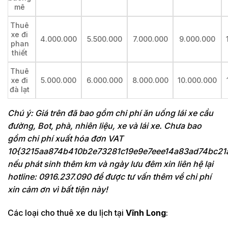
mê
Thuê
xe đi
4.000.000
5.500.000
7.000.000
9.000.000
phan
thiết
Thuê
xe đi
5.000.000
6.000.000
8.000.000
10.000.000
đà lạt
Chú ý: Giá trên đã bao gồm chi phí ăn uống lái xe cầu
đường, Bot, phà, nhiên liệu, xe và lái xe. Chưa bao
gồm chi phí xuất hóa đơn VAT
10{3215aa874b410b2e73281c19e9e7eee14a83ad74bc21
nếu phát sinh thêm km và ngày lưu đêm xin liên hệ lại
hotline: 0916.237.090 để được tư vấn thêm về chi phí
xin cảm ơn vì bất tiện này!
Các loại cho thuê xe du lịch tại
Vĩnh Long
: