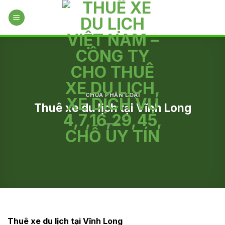
Skip
to
content
CHƯA PHÂN LOẠI
Thuê xe du lịch tại Vĩnh Long
Thuê xe du lịch tại Vĩnh Long