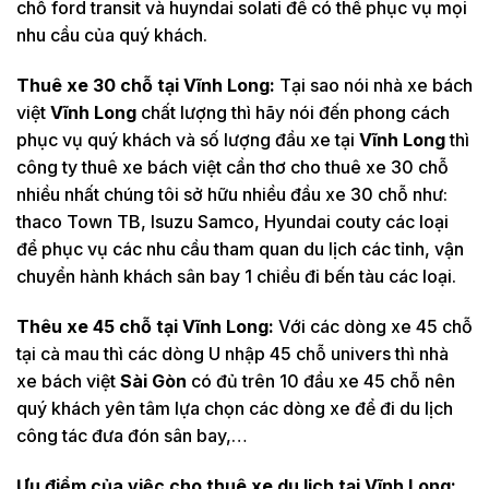
chỗ ford transit và huyndai solati để có thể phục vụ mọi
nhu cầu của quý khách.
Thuê xe 30 chỗ tại
Vĩnh Long:
Tại sao nói nhà xe bách
việt
Vĩnh Long
chất lượng thì hãy nói đến phong cách
phục vụ quý khách và số lượng đầu xe tại
Vĩnh Long
thì
công ty thuê xe bách việt cần thơ cho thuê xe 30 chỗ
nhiều nhất chúng tôi sở hữu nhiều đầu xe 30 chỗ như:
thaco Town TB, Isuzu Samco, Hyundai couty các loại
để phục vụ các nhu cầu tham quan du lịch các tỉnh, vận
chuyển hành khách sân bay 1 chiều đi bến tàu các loại.
Thêu xe 45 chỗ tại
Vĩnh Long:
Với các dòng xe 45 chỗ
tại cà mau thì các dòng U nhập 45 chỗ univers thì nhà
xe bách việt
Sài Gòn
có đủ trên 10 đầu xe 45 chỗ nên
quý khách yên tâm lựa chọn các dòng xe để đi du lịch
công tác đưa đón sân bay,…
Ưu điểm của việc cho thuê xe du lịch tại
Vĩnh Long: