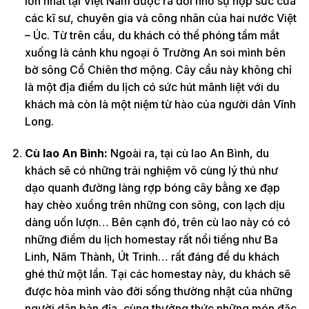
lớn nhất tại Việt Nam được ra đời nhờ sự hợp sức của
các kĩ sư, chuyên gia và công nhân của hai nước Việt
– Úc. Từ trên cầu, du khách có thể phóng tầm mắt
xuống là cảnh khu ngoại ô Trường An soi mình bên
bờ sông Cổ Chiên thơ mộng. Cây cầu này không chỉ
là một địa điểm du lịch có sức hút mãnh liệt với du
khách mà còn là một niệm từ hào của người dân Vĩnh
Long.
Cù lao An Bình:
Ngoài ra, tại cù lao An Bình, du
khách sẽ có những trải nghiệm vô cùng lý thú như
dạo quanh đường làng rợp bóng cây bằng xe đạp
hay chèo xuồng trên những con sông, con lạch dịu
dàng uốn lượn… Bên cạnh đó, trên cù lao này có có
những điểm du lịch homestay rất nổi tiếng như Ba
Linh, Năm Thành, Út Trinh… rất đáng để du khách
ghé thử một lần. Tại các homestay này, du khách sẽ
được hòa mình vào đời sống thường nhật của những
người dân bản địa, cùng thưởng thức những món đặc