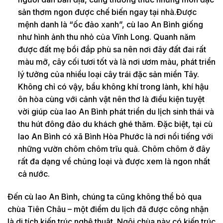
sản thơm ngon được chế biến ngay tại nhà.Được
mệnh danh là “ốc đảo xanh”, cù lao An Bình giống
như hình ảnh thu nhỏ của Vĩnh Long. Quanh năm
được đất mẹ bồi đắp phù sa nên nơi đây đất đai rất
màu mỡ, cây cối tươi tốt và là nơi ươm màu, phát triển
lý tưởng của nhiều loại cây trái đặc sản miền Tây.
Không chỉ có vậy, bầu không khí trong lành, khí hậu
ôn hòa cùng với cảnh vật nên thơ là điều kiện tuyệt
vời giúp cùa lao An Bình phát triển du lịch sinh thái và
thu hút đông đảo du khách ghé thăm. Đặc biệt, tại cù
lao An Bình có xã Bình Hòa Phước là nơi nổi tiếng với
những vườn chôm chôm trĩu quả. Chôm chôm ở đây
rất đa dạng về chủng loại và được xem là ngon nhất
cả nước.
Đến cù lao An Bình, chúng ta cũng không thể bỏ qua
chùa Tiên Châu – một điểm du lịch đã được công nhận
là di tích kiến trúc nghệ thuật. Ngôi chùa này có kiến trúc